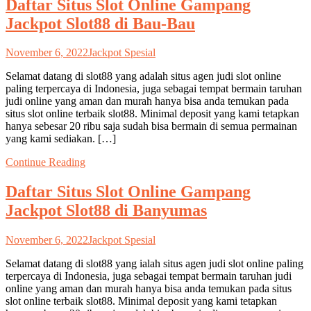
Daftar Situs Slot Online Gampang
Jackpot Slot88 di Bau-Bau
November 6, 2022
Jackpot Spesial
Selamat datang di slot88 yang adalah situs agen judi slot online
paling terpercaya di Indonesia, juga sebagai tempat bermain taruhan
judi online yang aman dan murah hanya bisa anda temukan pada
situs slot online terbaik slot88. Minimal deposit yang kami tetapkan
hanya sebesar 20 ribu saja sudah bisa bermain di semua permainan
yang kami sediakan. […]
Continue Reading
Daftar Situs Slot Online Gampang
Jackpot Slot88 di Banyumas
November 6, 2022
Jackpot Spesial
Selamat datang di slot88 yang ialah situs agen judi slot online paling
terpercaya di Indonesia, juga sebagai tempat bermain taruhan judi
online yang aman dan murah hanya bisa anda temukan pada situs
slot online terbaik slot88. Minimal deposit yang kami tetapkan