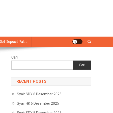
Slot Deposit Pulsa
Cari
Cari
RECENT POSTS
Syair SDY 6 Desember 2025
Syair HK 6 Desember 2025
Syair SDY 5 Desember 2025