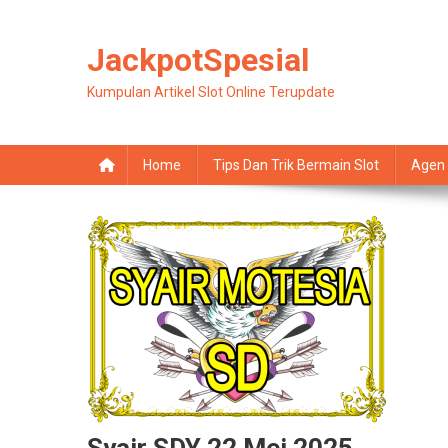
Skip
to
JackpotSpesial
content
Kumpulan Artikel Slot Online Terupdate
Home
Tips Dan Trik Bermain Slot
Agen 