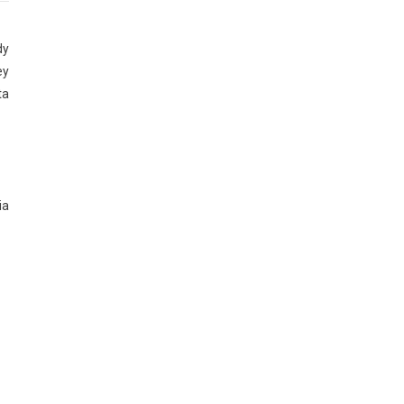
dy
ey
ta
ia