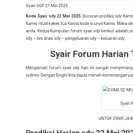
Syair SGP 21 Mei 2025
Kode Syair sdy 22 Mei 2025
. Bocoran prediksi sdy Kam
Kamis ritual kakek tua Kamis kode si unyil Kamis. Maka d
anda. Kedua Kumpulan forum syair sdy berikut adalah ya
sdy – live draw sdy – pengeluaran sdy – keluaran sdy
Syair Forum Harian 
Mengamati forum syair sdy hari ini sangat menyenangkan
sydney. Dengan Begini kita dapat meraih kemenangan pa
Syair 
UNTUK SYAIR JAWA
Prediksi Harian sdy 22 Mei 20