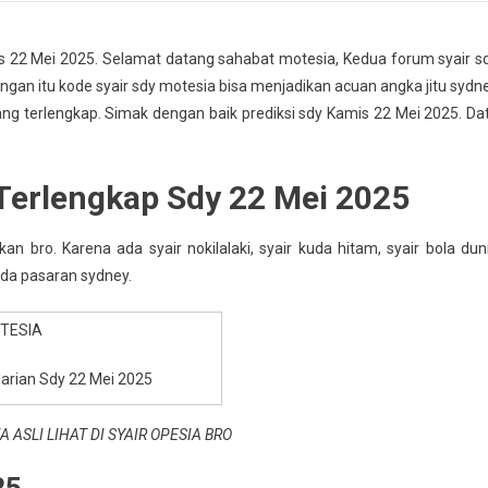
is 22 Mei 2025. Selamat datang sahabat motesia, Kedua forum syair s
engan itu kode syair sdy motesia bisa menjadikan acuan angka jitu sydn
ng terlengkap. Simak dengan baik prediksi sdy Kamis 22 Mei 2025. Da
Terlengkap Sdy 22 Mei 2025
 bro. Karena ada syair nokilalaki, syair kuda hitam, syair bola dun
da pasaran sydney.
Harian Sdy 22 Mei 2025
 ASLI LIHAT DI SYAIR OPESIA BRO
25