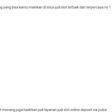
 yang bisa kamu mainkan di situs judi slot terbaik dan terpercaya no 1
at menang juga hadirkan judi layanan judi slot online deposit via pulsa