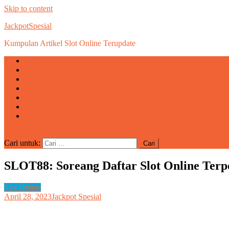
Skip to content
JackpotSpesial
Kumpulan Artikel Slot Online Terupdate
Home
Tips dan Trik Bermain Slot
Agen Slot
Togel Hongkong
Togel Singapura
Togel Sydney
Slot Deposit Pulsa
site mode button
Cari untuk:
SLOT88: Soreang Daftar Slot Online Ter
Slot Online
April 28, 2023
Jackpot Spesial