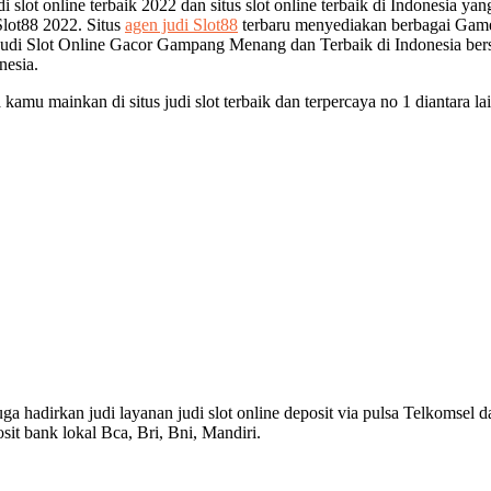
i slot online terbaik 2022 dan situs slot online terbaik di Indonesia ya
Slot88 2022. Situs
agen judi Slot88
terbaru menyediakan berbagai Game 
tus Judi Slot Online Gacor Gampang Menang dan Terbaik di Indonesia ber
nesia.
amu mainkan di situs judi slot terbaik dan terpercaya no 1 diantara l
 juga hadirkan judi layanan judi slot online deposit via pulsa Telkoms
it bank lokal Bca, Bri, Bni, Mandiri.