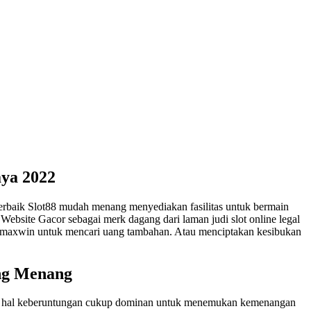
aya 2022
e terbaik Slot88 mudah menang menyediakan fasilitas untuk bermain
ebsite Gacor sebagai merk dagang dari laman judi slot online legal
e ugmaxwin untuk mencari uang tambahan. Atau menciptakan kesibukan
ang Menang
 ini hal keberuntungan cukup dominan untuk menemukan kemenangan