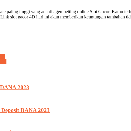
ate paling tinggi yang ada di agen betting online Slot Gacor. Kamu ter
tas. Link slot gacor 4D hari ini akan memberikan keuntungan tambahan
023
2023
t DANA 2023
a Deposit DANA 2023