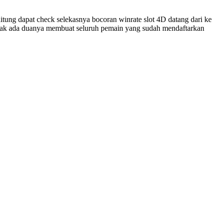
hitung dapat check selekasnya bocoran winrate slot 4D datang dari ke
 tidak ada duanya membuat seluruh pemain yang sudah mendaftarkan