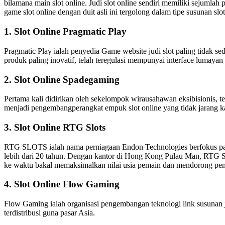
bilamana main slot online. Judi slot online sendiri memiliki sejumlah
game slot online dengan duit asli ini tergolong dalam tipe susunan s
1. Slot Online Pragmatic Play
Pragmatic Play ialah penyedia Game website judi slot paling tidak s
produk paling inovatif, telah teregulasi mempunyai interface lumayan 
2. Slot Online Spadegaming
Pertama kali didirikan oleh sekelompok wirausahawan eksibisionis, t
menjadi pengembangperangkat empuk slot online yang tidak jarang ka
3. Slot Online RTG Slots
RTG SLOTS ialah nama perniagaan Endon Technologies berfokus pada 
lebih dari 20 tahun. Dengan kantor di Hong Kong Pulau Man, RTG S
ke waktu bakal memaksimalkan nilai usia pemain dan mendorong pena
4. Slot Online Flow Gaming
Flow Gaming ialah organisasi pengembangan teknologi link susunan j
terdistribusi guna pasar Asia.