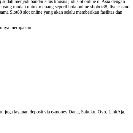
ng sudah menjadi bandar situs khusus judi slot online di Asia dengan
yang mudah untuk menang seperti bola online sbobet88, live casino
sama Slot88 slot online yang akan selalu memberikan fasilitas dan
ainnya merupakan :
el dan juga layanan deposit via e-money Dana, Sakuku, Ovo, LinkAja,