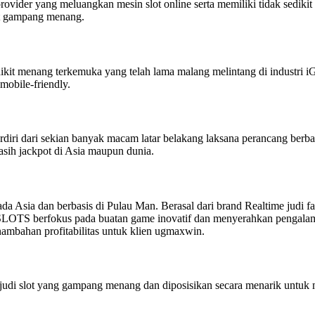
 provider yang meluangkan mesin slot online serta memiliki tidak sedik
lot gampang menang.
edikit menang terkemuka yang telah lama malang melintang di industri 
mobile-friendly.
erdiri dari sekian banyak macam latar belakang laksana perancang ber
sih jackpot di Asia maupun dunia.
Asia dan berbasis di Pulau Man. Berasal dari brand Realtime judi fa
LOTS berfokus pada buatan game inovatif dan menyerahkan pengalama
mbahan profitabilitas untuk klien ugmaxwin.
udi slot yang gampang menang dan diposisikan secara menarik untuk m