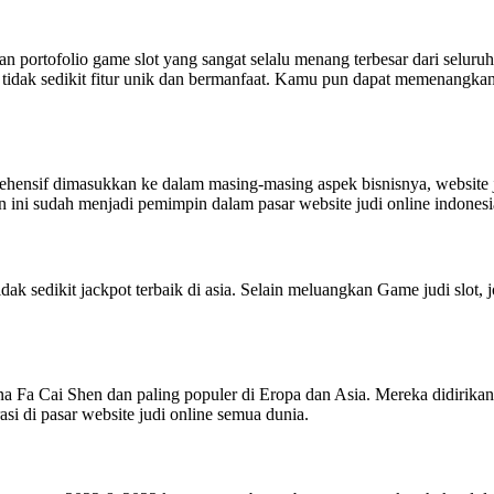
portofolio game slot yang sangat selalu menang terbesar dari seluruh 
ak sedikit fitur unik dan bermanfaat. Kamu pun dapat memenangkan du
hensif dimasukkan ke dalam masing-masing aspek bisnisnya, website ju
n ini sudah menjadi pemimpin dalam pasar website judi online indonesi
tidak sedikit jackpot terbaik di asia. Selain meluangkan Game judi slot
ana Fa Cai Shen dan paling populer di Eropa dan Asia. Mereka didiri
si di pasar website judi online semua dunia.