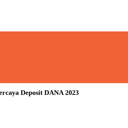
percaya Deposit DANA 2023