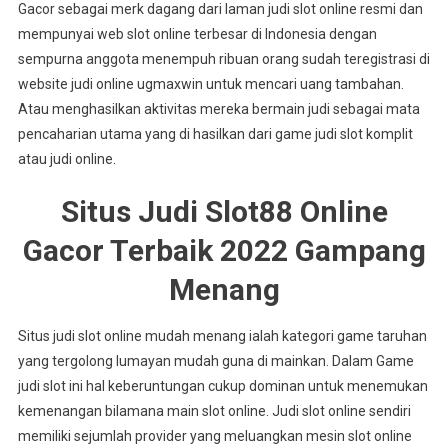
Gacor sebagai merk dagang dari laman judi slot online resmi dan
mempunyai web slot online terbesar di Indonesia dengan
sempurna anggota menempuh ribuan orang sudah teregistrasi di
website judi online ugmaxwin untuk mencari uang tambahan.
Atau menghasilkan aktivitas mereka bermain judi sebagai mata
pencaharian utama yang di hasilkan dari game judi slot komplit
atau judi online.
Situs Judi Slot88 Online
Gacor Terbaik 2022 Gampang
Menang
Situs judi slot online mudah menang ialah kategori game taruhan
yang tergolong lumayan mudah guna di mainkan. Dalam Game
judi slot ini hal keberuntungan cukup dominan untuk menemukan
kemenangan bilamana main slot online. Judi slot online sendiri
memiliki sejumlah provider yang meluangkan mesin slot online