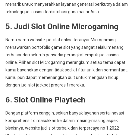
menarik untuk menyerahkan layanan generasi berikutnya dalam
teknologi judi casino terdistribusi guna pasar Asia.
5. Judi Slot Online Microgaming
Nama nama website judi slot online teranyar Microgaming
menawarkan portofolio game slot yang sangat selalu menang
terbesar dari seluruh penyedia perangkat empuk judi casino
online. Pilihan slot Microgaming merangkum setiap tema dapat
kamu bayangkan dengan tidak sedikit fitur unik dan bermanfaat.
Kamu pun dapat memenangkan duit untuk mengolah hidup
dengan judi slot jackpot progresif mereka.
6. Slot Online Playtech
Dengan platform canggih, sekian banyak layanan serta inovasi
komprehensif dimasukkan ke dalam masing-masing aspek
bisnisnya, website judi slot terbaik dan terpercaya no 1 2022