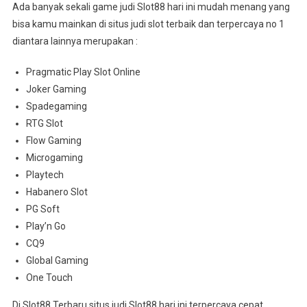
Ada banyak sekali game judi Slot88 hari ini mudah menang yang
bisa kamu mainkan di situs judi slot terbaik dan terpercaya no 1
diantara lainnya merupakan :
Pragmatic Play Slot Online
Joker Gaming
Spadegaming
RTG Slot
Flow Gaming
Microgaming
Playtech
Habanero Slot
PG Soft
Play’n Go
CQ9
Global Gaming
One Touch
Di Slot88 Terbaru situs judi Slot88 hari ini terpercaya cepat