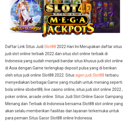
Daftar Link Situs Judi
Slot88
2022 Hari Ini Merupakan daftar situs
judi slot online terbaik 2022 dan situs slot online terbaik di
Indonesia yang sudah menjadi bandar situs khusus judi slot online
di Asia dengan Game terlengkap deposit pulsa yang di berikan
oleh situs judi online Slot88 2022. Situs
agen judi Slot88
terbaru
menyediakan berbagai Game yang mudah untuk menang seperti
bola online sbobet88, live casino online, situs judi slot online 2022 ,
poker online, arcade online. Situs Judi Slot Online Gacor Gampang
Menang dan Terbaik di Indonesia bersama Slot88 slot online yang
akan selalu memberikan fasilitas dan layanan terkemuka untuk
para pemain Situs Gacor Slot88 online Indonesia.