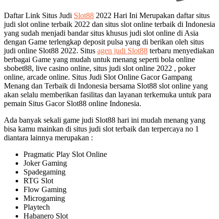
Daftar Link Situs Judi
Slot88
2022 Hari Ini Merupakan daftar situs
judi slot online terbaik 2022 dan situs slot online terbaik di Indonesia
yang sudah menjadi bandar situs khusus judi slot online di Asia
dengan Game terlengkap deposit pulsa yang di berikan oleh situs
judi online Slot88 2022. Situs
agen judi Slot88
terbaru menyediakan
berbagai Game yang mudah untuk menang seperti bola online
sbobet88, live casino online, situs judi slot online 2022 , poker
online, arcade online. Situs Judi Slot Online Gacor Gampang
Menang dan Terbaik di Indonesia bersama Slot88 slot online yang
akan selalu memberikan fasilitas dan layanan terkemuka untuk para
pemain Situs Gacor Slot88 online Indonesia.
Ada banyak sekali game judi Slot88 hari ini mudah menang yang
bisa kamu mainkan di situs judi slot terbaik dan terpercaya no 1
diantara lainnya merupakan :
Pragmatic Play Slot Online
Joker Gaming
Spadegaming
RTG Slot
Flow Gaming
Microgaming
Playtech
Habanero Slot