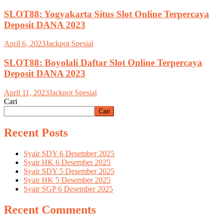
SLOT88: Yogyakarta Situs Slot Online Terpercaya
Deposit DANA 2023
April 6, 2023
Jackpot Spesial
SLOT88: Boyolali Daftar Slot Online Terpercaya
Deposit DANA 2023
April 11, 2023
Jackpot Spesial
Cari
Cari
Recent Posts
Syair SDY 6 Desember 2025
Syair HK 6 Desember 2025
Syair SDY 5 Desember 2025
Syair HK 5 Desember 2025
Syair SGP 6 Desember 2025
Recent Comments