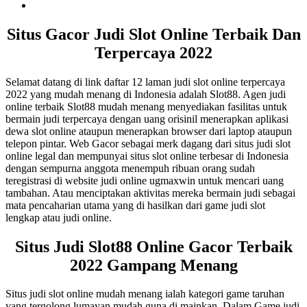
Situs Gacor Judi Slot Online Terbaik Dan
Terpercaya 2022
Selamat datang di link daftar 12 laman judi slot online terpercaya
2022 yang mudah menang di Indonesia adalah Slot88. Agen judi
online terbaik Slot88 mudah menang menyediakan fasilitas untuk
bermain judi terpercaya dengan uang orisinil menerapkan aplikasi
dewa slot online ataupun menerapkan browser dari laptop ataupun
telepon pintar. Web Gacor sebagai merk dagang dari situs judi slot
online legal dan mempunyai situs slot online terbesar di Indonesia
dengan sempurna anggota menempuh ribuan orang sudah
teregistrasi di website judi online ugmaxwin untuk mencari uang
tambahan. Atau menciptakan aktivitas mereka bermain judi sebagai
mata pencaharian utama yang di hasilkan dari game judi slot
lengkap atau judi online.
Situs Judi Slot88 Online Gacor Terbaik
2022 Gampang Menang
Situs judi slot online mudah menang ialah kategori game taruhan
yang tergolong lumayan mudah guna di mainkan. Dalam Game judi