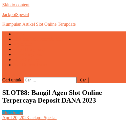
Skip to content
JackpotSpesial
Kumpulan Artikel Slot Online Terupdate
Home
Tips dan Trik Bermain Slot
Agen Slot
Togel Hongkong
Togel Singapura
Togel Sydney
Slot Deposit Pulsa
site mode button
Cari untuk:
SLOT88: Bangil Agen Slot Online
Terpercaya Deposit DANA 2023
Slot Online
April 20, 2023
Jackpot Spesial