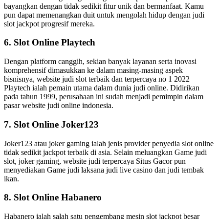
bayangkan dengan tidak sedikit fitur unik dan bermanfaat. Kamu
pun dapat memenangkan duit untuk mengolah hidup dengan judi
slot jackpot progresif mereka.
6. Slot Online Playtech
Dengan platform canggih, sekian banyak layanan serta inovasi
komprehensif dimasukkan ke dalam masing-masing aspek
bisnisnya, website judi slot terbaik dan terpercaya no 1 2022
Playtech ialah pemain utama dalam dunia judi online. Didirikan
pada tahun 1999, perusahaan ini sudah menjadi pemimpin dalam
pasar website judi online indonesia.
7. Slot Online Joker123
Joker123 atau joker gaming ialah jenis provider penyedia slot online
tidak sedikit jackpot terbaik di asia. Selain meluangkan Game judi
slot, joker gaming, website judi terpercaya Situs Gacor pun
menyediakan Game judi laksana judi live casino dan judi tembak
ikan.
8. Slot Online Habanero
Habanero ialah salah satu pengembang mesin slot jackpot besar