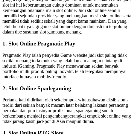
slot ini hal keberuntungan cukup dominan untuk menemukan
kemenangan bilamana main slot online. Judi slot online sendiri
memiliki sejumlah provider yang meluangkan mesin slot online serta
memiliki tidak sedikit sekali yang dapat kamu mainkan. Dan yang
lebih hebat nya lagi game slot online dengan duit asli ini tergolong
dalam tipe susunan slot gampang menang.
1. Slot Online Pragmatic Play
Pragmatic Play ialah penyedia Game website judi slot paling tidak
sedikit menang terkemuka yang telah lama malang melintang di
industri iGaming. Pragmatic Play menawarkan sekian banyak
portfolio multi-produk paling inovatif, telah teregulasi mempunyai
interface lumayan mobile-friendly.
2. Slot Online Spadegaming
Pertama kali didirikan oleh sekelompok wirausahawan eksibisionis,
terdiri dari sekian banyak macam latar belakang laksana perancang
berbakat dan pun insinyur profesional, spadegaming sudah
berkembang menjadi pengembangperangkat empuk slot online yang
tidak jarang kasih jackpot di Asia maupun dunia.
3. Slot Online RTG Slots