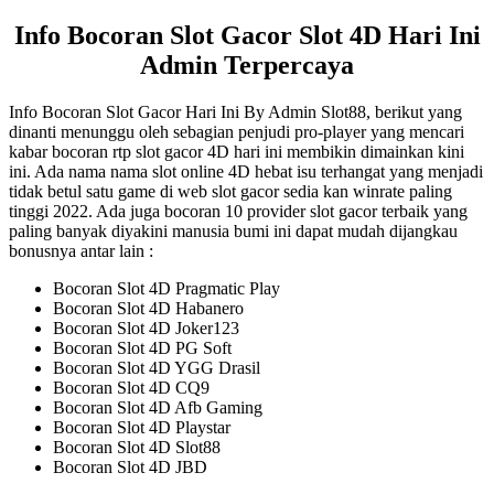
Info Bocoran Slot Gacor Slot 4D Hari Ini
Admin Terpercaya
Info Bocoran Slot Gacor Hari Ini By Admin Slot88, berikut yang
dinanti menunggu oleh sebagian penjudi pro-player yang mencari
kabar bocoran rtp slot gacor 4D hari ini membikin dimainkan kini
ini. Ada nama nama slot online 4D hebat isu terhangat yang menjadi
tidak betul satu game di web slot gacor sedia kan winrate paling
tinggi 2022. Ada juga bocoran 10 provider slot gacor terbaik yang
paling banyak diyakini manusia bumi ini dapat mudah dijangkau
bonusnya antar lain :
Bocoran Slot 4D Pragmatic Play
Bocoran Slot 4D Habanero
Bocoran Slot 4D Joker123
Bocoran Slot 4D PG Soft
Bocoran Slot 4D YGG Drasil
Bocoran Slot 4D CQ9
Bocoran Slot 4D Afb Gaming
Bocoran Slot 4D Playstar
Bocoran Slot 4D Slot88
Bocoran Slot 4D JBD