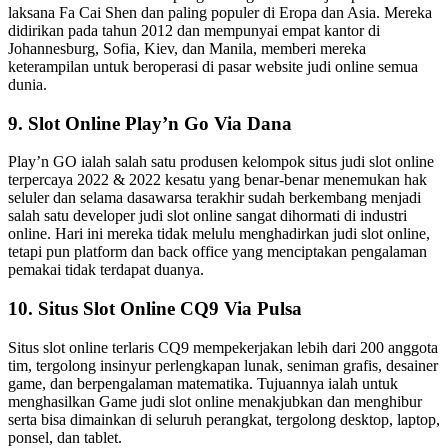
laksana Fa Cai Shen dan paling populer di Eropa dan Asia. Mereka
didirikan pada tahun 2012 dan mempunyai empat kantor di
Johannesburg, Sofia, Kiev, dan Manila, memberi mereka
keterampilan untuk beroperasi di pasar website judi online semua
dunia.
9. Slot Online Play’n Go Via Dana
Play’n GO ialah salah satu produsen kelompok situs judi slot online
terpercaya 2022 & 2022 kesatu yang benar-benar menemukan hak
seluler dan selama dasawarsa terakhir sudah berkembang menjadi
salah satu developer judi slot online sangat dihormati di industri
online. Hari ini mereka tidak melulu menghadirkan judi slot online,
tetapi pun platform dan back office yang menciptakan pengalaman
pemakai tidak terdapat duanya.
10. Situs Slot Online CQ9 Via Pulsa
Situs slot online terlaris CQ9 mempekerjakan lebih dari 200 anggota
tim, tergolong insinyur perlengkapan lunak, seniman grafis, desainer
game, dan berpengalaman matematika. Tujuannya ialah untuk
menghasilkan Game judi slot online menakjubkan dan menghibur
serta bisa dimainkan di seluruh perangkat, tergolong desktop, laptop,
ponsel, dan tablet.