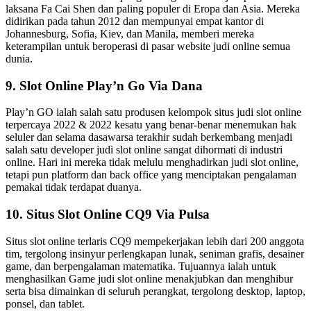
laksana Fa Cai Shen dan paling populer di Eropa dan Asia. Mereka
didirikan pada tahun 2012 dan mempunyai empat kantor di
Johannesburg, Sofia, Kiev, dan Manila, memberi mereka
keterampilan untuk beroperasi di pasar website judi online semua
dunia.
9. Slot Online Play’n Go Via Dana
Play’n GO ialah salah satu produsen kelompok situs judi slot online
terpercaya 2022 & 2022 kesatu yang benar-benar menemukan hak
seluler dan selama dasawarsa terakhir sudah berkembang menjadi
salah satu developer judi slot online sangat dihormati di industri
online. Hari ini mereka tidak melulu menghadirkan judi slot online,
tetapi pun platform dan back office yang menciptakan pengalaman
pemakai tidak terdapat duanya.
10. Situs Slot Online CQ9 Via Pulsa
Situs slot online terlaris CQ9 mempekerjakan lebih dari 200 anggota
tim, tergolong insinyur perlengkapan lunak, seniman grafis, desainer
game, dan berpengalaman matematika. Tujuannya ialah untuk
menghasilkan Game judi slot online menakjubkan dan menghibur
serta bisa dimainkan di seluruh perangkat, tergolong desktop, laptop,
ponsel, dan tablet.