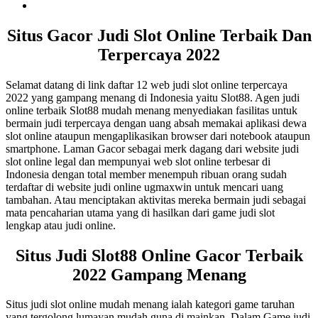
Situs Gacor Judi Slot Online Terbaik Dan
Terpercaya 2022
Selamat datang di link daftar 12 web judi slot online terpercaya
2022 yang gampang menang di Indonesia yaitu Slot88. Agen judi
online terbaik Slot88 mudah menang menyediakan fasilitas untuk
bermain judi terpercaya dengan uang absah memakai aplikasi dewa
slot online ataupun mengaplikasikan browser dari notebook ataupun
smartphone. Laman Gacor sebagai merk dagang dari website judi
slot online legal dan mempunyai web slot online terbesar di
Indonesia dengan total member menempuh ribuan orang sudah
terdaftar di website judi online ugmaxwin untuk mencari uang
tambahan. Atau menciptakan aktivitas mereka bermain judi sebagai
mata pencaharian utama yang di hasilkan dari game judi slot
lengkap atau judi online.
Situs Judi Slot88 Online Gacor Terbaik
2022 Gampang Menang
Situs judi slot online mudah menang ialah kategori game taruhan
yang tergolong lumayan mudah guna di mainkan. Dalam Game judi