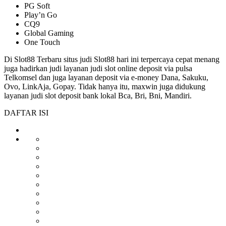
PG Soft
Play’n Go
CQ9
Global Gaming
One Touch
Di Slot88 Terbaru situs judi Slot88 hari ini terpercaya cepat menang
juga hadirkan judi layanan judi slot online deposit via pulsa
Telkomsel dan juga layanan deposit via e-money Dana, Sakuku,
Ovo, LinkAja, Gopay. Tidak hanya itu, maxwin juga didukung
layanan judi slot deposit bank lokal Bca, Bri, Bni, Mandiri.
DAFTAR ISI