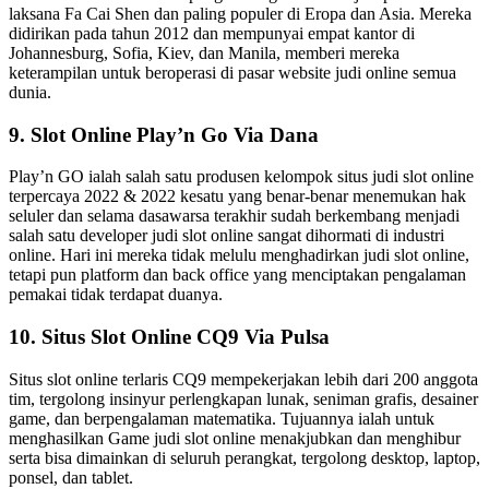
laksana Fa Cai Shen dan paling populer di Eropa dan Asia. Mereka
didirikan pada tahun 2012 dan mempunyai empat kantor di
Johannesburg, Sofia, Kiev, dan Manila, memberi mereka
keterampilan untuk beroperasi di pasar website judi online semua
dunia.
9. Slot Online Play’n Go Via Dana
Play’n GO ialah salah satu produsen kelompok situs judi slot online
terpercaya 2022 & 2022 kesatu yang benar-benar menemukan hak
seluler dan selama dasawarsa terakhir sudah berkembang menjadi
salah satu developer judi slot online sangat dihormati di industri
online. Hari ini mereka tidak melulu menghadirkan judi slot online,
tetapi pun platform dan back office yang menciptakan pengalaman
pemakai tidak terdapat duanya.
10. Situs Slot Online CQ9 Via Pulsa
Situs slot online terlaris CQ9 mempekerjakan lebih dari 200 anggota
tim, tergolong insinyur perlengkapan lunak, seniman grafis, desainer
game, dan berpengalaman matematika. Tujuannya ialah untuk
menghasilkan Game judi slot online menakjubkan dan menghibur
serta bisa dimainkan di seluruh perangkat, tergolong desktop, laptop,
ponsel, dan tablet.