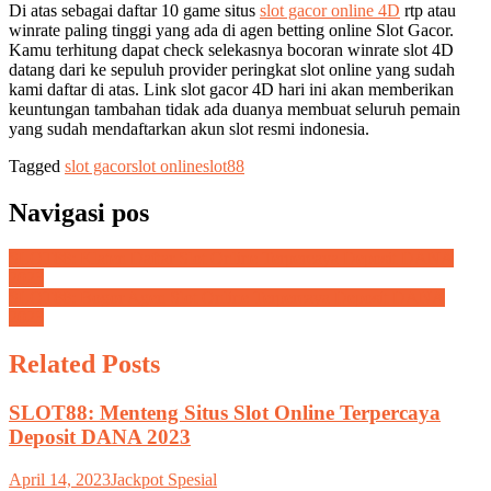
Di atas sebagai daftar 10 game situs
slot gacor online 4D
rtp atau
winrate paling tinggi yang ada di agen betting online Slot Gacor.
Kamu terhitung dapat check selekasnya bocoran winrate slot 4D
datang dari ke sepuluh provider peringkat slot online yang sudah
kami daftar di atas. Link slot gacor 4D hari ini akan memberikan
keuntungan tambahan tidak ada duanya membuat seluruh pemain
yang sudah mendaftarkan akun slot resmi indonesia.
Tagged
slot gacor
slot online
slot88
Navigasi pos
SLOT88: Klaten Daftar Slot Online Terpercaya Deposit DANA
2023
SLOT88: Bogor Agen Slot Online Terpercaya Deposit DANA
2023
Related Posts
SLOT88: Menteng Situs Slot Online Terpercaya
Deposit DANA 2023
April 14, 2023
Jackpot Spesial