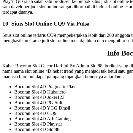
Play’n GO ialah salah satu produsen kelompok situs judi slot onlin
satu developer judi slot online sangat dihormati di industri online. 
terdapat duanya.
10. Situs Slot Online CQ9 Via Pulsa
Situs slot online terlaris CQ9 mempekerjakan lebih dari 200 anggota
menghasilkan Game judi slot online menakjubkan dan menghibur serta b
Info Bo
Kabar Bocoran Slot Gacor Hari Ini By Admin Slot88, berikut yang di
nama nama slot online 4D hebat trend yang menjadi tak betul satu gam
manusia bumi ini dapat gampang dijangkau bonusnya antar lain :
Bocoran Slot 4D Pragmatic Play
Bocoran Slot 4D Habanero
Bocoran Slot 4D Joker123
Bocoran Slot 4D PG Soft
Bocoran Slot 4D YGG Drasil
Bocoran Slot 4D CQ9
Bocoran Slot 4D Afb Gaming
Bocoran Slot 4D Playstar
Bocoran Slot 4D Slot88