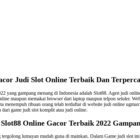
acor Judi Slot Online Terbaik Dan Terperc
a 2022 yang gampang menang di Indonesia adalah Slot88. Agen judi onl
nline maupun memakai browser dari laptop maupun telpon seluler. Websi
nggota menempuh ribuan orang telah terdaftar di website judi online u
ari game judi slot komplit atau judi online.
i Slot88 Online Gacor Terbaik 2022 Gamp
yang tergolong lumayan mudah guna di mainkan. Dalam Game judi slot