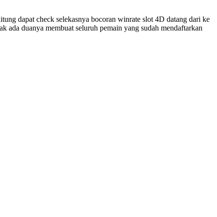
hitung dapat check selekasnya bocoran winrate slot 4D datang dari ke
 tidak ada duanya membuat seluruh pemain yang sudah mendaftarkan