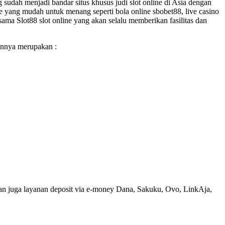
ng sudah menjadi bandar situs khusus judi slot online di Asia dengan
yang mudah untuk menang seperti bola online sbobet88, live casino
sama Slot88 slot online yang akan selalu memberikan fasilitas dan
ainnya merupakan :
el dan juga layanan deposit via e-money Dana, Sakuku, Ovo, LinkAja,