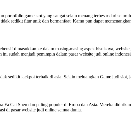
portofolio game slot yang sangat selalu menang terbesar dari seluruh 
ak sedikit fitur unik dan bermanfaat. Kamu pun dapat memenangkan du
hensif dimasukkan ke dalam masing-masing aspek bisnisnya, website ju
n ini sudah menjadi pemimpin dalam pasar website judi online indonesi
tidak sedikit jackpot terbaik di asia. Selain meluangkan Game judi slot
ana Fa Cai Shen dan paling populer di Eropa dan Asia. Mereka didiri
si di pasar website judi online semua dunia.