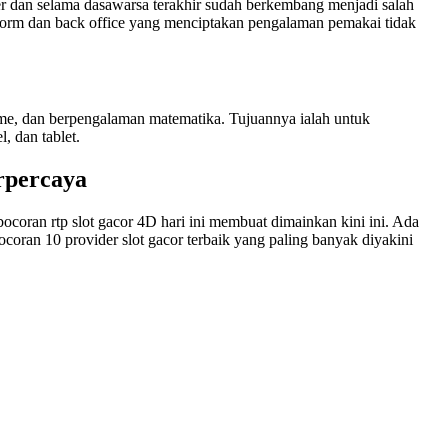
er dan selama dasawarsa terakhir sudah berkembang menjadi salah
platform dan back office yang menciptakan pengalaman pemakai tidak
 game, dan berpengalaman matematika. Tujuannya ialah untuk
, dan tablet.
rpercaya
coran rtp slot gacor 4D hari ini membuat dimainkan kini ini. Ada
ocoran 10 provider slot gacor terbaik yang paling banyak diyakini