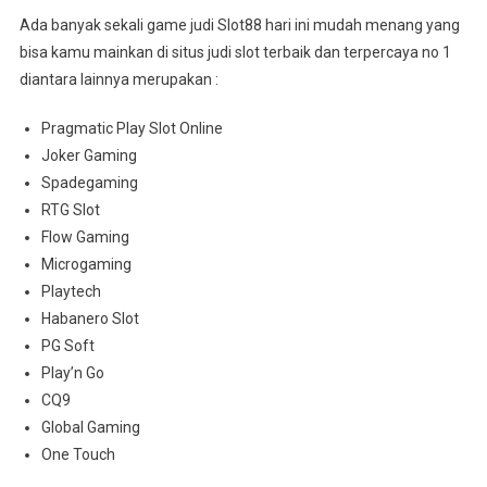
Ada banyak sekali game judi Slot88 hari ini mudah menang yang
bisa kamu mainkan di situs judi slot terbaik dan terpercaya no 1
diantara lainnya merupakan :
Pragmatic Play Slot Online
Joker Gaming
Spadegaming
RTG Slot
Flow Gaming
Microgaming
Playtech
Habanero Slot
PG Soft
Play’n Go
CQ9
Global Gaming
One Touch