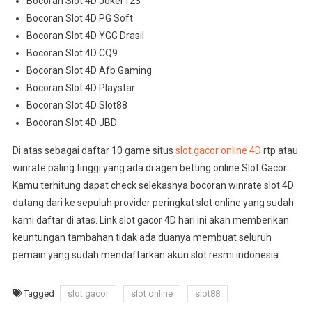
Bocoran Slot 4D Joker123
Bocoran Slot 4D PG Soft
Bocoran Slot 4D YGG Drasil
Bocoran Slot 4D CQ9
Bocoran Slot 4D Afb Gaming
Bocoran Slot 4D Playstar
Bocoran Slot 4D Slot88
Bocoran Slot 4D JBD
Di atas sebagai daftar 10 game situs
slot gacor online 4D
rtp atau
winrate paling tinggi yang ada di agen betting online Slot Gacor.
Kamu terhitung dapat check selekasnya bocoran winrate slot 4D
datang dari ke sepuluh provider peringkat slot online yang sudah
kami daftar di atas. Link slot gacor 4D hari ini akan memberikan
keuntungan tambahan tidak ada duanya membuat seluruh
pemain yang sudah mendaftarkan akun slot resmi indonesia.
Tagged
slot gacor
slot online
slot88