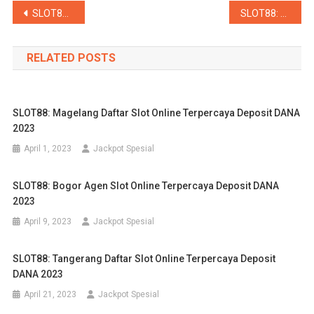
Navigasi
SLOT88: Pemalang Situs Slot Online Terpercaya Deposit DANA 2023
SLOT88: Bekasi Daftar Slot Online Terpercaya Deposit DANA 2023
pos
RELATED POSTS
SLOT88: Magelang Daftar Slot Online Terpercaya Deposit DANA
2023
April 1, 2023
Jackpot Spesial
SLOT88: Bogor Agen Slot Online Terpercaya Deposit DANA
2023
April 9, 2023
Jackpot Spesial
SLOT88: Tangerang Daftar Slot Online Terpercaya Deposit
DANA 2023
April 21, 2023
Jackpot Spesial