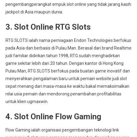
pengembangperangkat empuk slot online yang tidak jarang kasih
jackpot di Asia maupun dunia.
3. Slot Online RTG Slots
RTG SLOTS ialah nama perniagaan Endon Technologies berfokus
pada Asia dan berbasis di Pulau Man. Berasal dari brand Realtime
judi familiar didirikan tahun 1998, RTG sudah menghadirkan
game sekitar lebih dari 20 tahun. Dengan kantor di Hong Kong
Pulau Man, RTG SLOTS berfokus pada buatan game inovatif dan
menyerahkan pengalaman baru untuk pemain website judi slot
cepat menang dari masa-masa ke waktu bakal memaksimalkan
nilai usia pemain dan mendorong penambahan profitabilitas
untuk klien ugmaxwin.
4. Slot Online Flow Gaming
Flow Gaming ialah organisasi pengembangan teknologi link