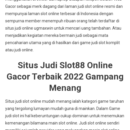
Gacor sebagai merk dagang dari laman judi slot online resmi dan
mempunyai laman slot online terbesar di Indonesia dengan
sempurna member menempuh ribuan orang telah terdaftar di
situs judi online ugmaxwin untuk mencari uang tambahan. Atau
menjadikan kegiatan mereka bermain judi sebagai mata
pencaharian utama yang di hasilkan dari game judi slot komplit
atau judi online.
Situs Judi Slot88 Online
Gacor Terbaik 2022 Gampang
Menang
Situs judi slot online mudah menang ialah kategori game taruhan
yang tergolong lumayan mudah guna di mainkan. Dalam Game
judi slot ini hal keberuntungan cukup dominan untuk menemukan
kemenangan bilamana main slot online. Judi slot online sendiri