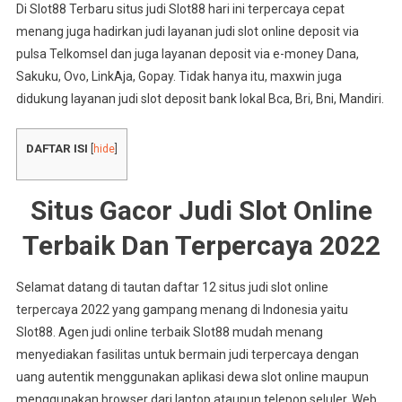
Di Slot88 Terbaru situs judi Slot88 hari ini terpercaya cepat
menang juga hadirkan judi layanan judi slot online deposit via
pulsa Telkomsel dan juga layanan deposit via e-money Dana,
Sakuku, Ovo, LinkAja, Gopay. Tidak hanya itu, maxwin juga
didukung layanan judi slot deposit bank lokal Bca, Bri, Bni, Mandiri.
DAFTAR ISI
[
hide
]
Situs Gacor Judi Slot Online
Terbaik Dan Terpercaya 2022
Selamat datang di tautan daftar 12 situs judi slot online
terpercaya 2022 yang gampang menang di Indonesia yaitu
Slot88. Agen judi online terbaik Slot88 mudah menang
menyediakan fasilitas untuk bermain judi terpercaya dengan
uang autentik menggunakan aplikasi dewa slot online maupun
menggunakan browser dari laptop ataupun telepon seluler. Web