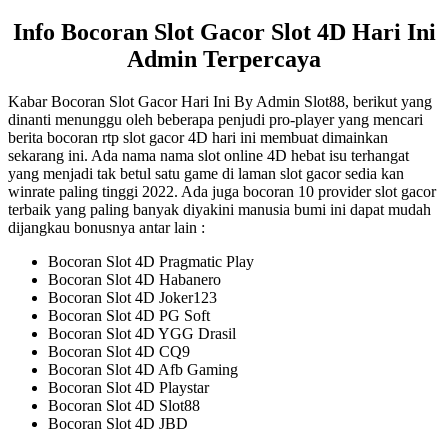
Info Bocoran Slot Gacor Slot 4D Hari Ini
Admin Terpercaya
Kabar Bocoran Slot Gacor Hari Ini By Admin Slot88, berikut yang
dinanti menunggu oleh beberapa penjudi pro-player yang mencari
berita bocoran rtp slot gacor 4D hari ini membuat dimainkan
sekarang ini. Ada nama nama slot online 4D hebat isu terhangat
yang menjadi tak betul satu game di laman slot gacor sedia kan
winrate paling tinggi 2022. Ada juga bocoran 10 provider slot gacor
terbaik yang paling banyak diyakini manusia bumi ini dapat mudah
dijangkau bonusnya antar lain :
Bocoran Slot 4D Pragmatic Play
Bocoran Slot 4D Habanero
Bocoran Slot 4D Joker123
Bocoran Slot 4D PG Soft
Bocoran Slot 4D YGG Drasil
Bocoran Slot 4D CQ9
Bocoran Slot 4D Afb Gaming
Bocoran Slot 4D Playstar
Bocoran Slot 4D Slot88
Bocoran Slot 4D JBD