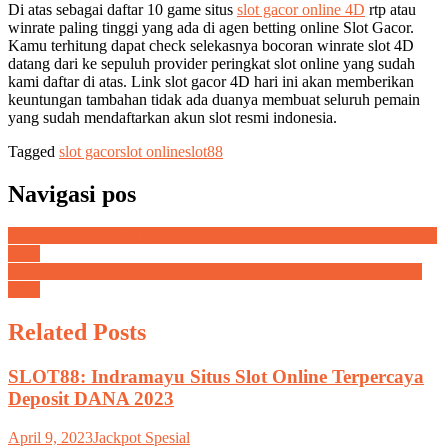
Di atas sebagai daftar 10 game situs
slot gacor online 4D
rtp atau
winrate paling tinggi yang ada di agen betting online Slot Gacor.
Kamu terhitung dapat check selekasnya bocoran winrate slot 4D
datang dari ke sepuluh provider peringkat slot online yang sudah
kami daftar di atas. Link slot gacor 4D hari ini akan memberikan
keuntungan tambahan tidak ada duanya membuat seluruh pemain
yang sudah mendaftarkan akun slot resmi indonesia.
Tagged
slot gacor
slot online
slot88
Navigasi pos
SLOT88: Situbondo Daftar Slot Online Terpercaya Deposit DANA
2023
SLOT88: Menteng Agen Slot Online Terpercaya Deposit DANA
2023
Related Posts
SLOT88: Indramayu Situs Slot Online Terpercaya
Deposit DANA 2023
April 9, 2023
Jackpot Spesial