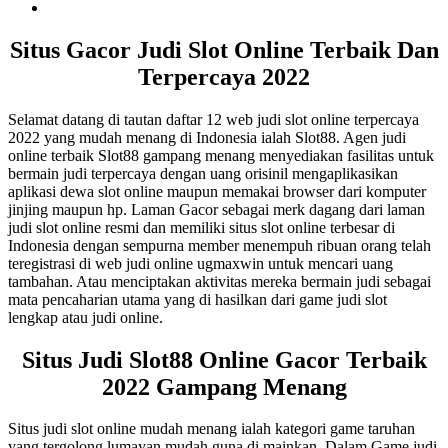
Situs Gacor Judi Slot Online Terbaik Dan
Terpercaya 2022
Selamat datang di tautan daftar 12 web judi slot online terpercaya
2022 yang mudah menang di Indonesia ialah Slot88. Agen judi
online terbaik Slot88 gampang menang menyediakan fasilitas untuk
bermain judi terpercaya dengan uang orisinil mengaplikasikan
aplikasi dewa slot online maupun memakai browser dari komputer
jinjing maupun hp. Laman Gacor sebagai merk dagang dari laman
judi slot online resmi dan memiliki situs slot online terbesar di
Indonesia dengan sempurna member menempuh ribuan orang telah
teregistrasi di web judi online ugmaxwin untuk mencari uang
tambahan. Atau menciptakan aktivitas mereka bermain judi sebagai
mata pencaharian utama yang di hasilkan dari game judi slot
lengkap atau judi online.
Situs Judi Slot88 Online Gacor Terbaik
2022 Gampang Menang
Situs judi slot online mudah menang ialah kategori game taruhan
yang tergolong lumayan mudah guna di mainkan. Dalam Game judi