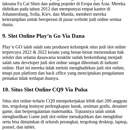
laksana Fa Cai Shen dan paling populer di Eropa dan Asia. Mereka
didirikan pada tahun 2012 dan mempunyai empat kantor di
Johannesburg, Sofia, Kiev, dan Manila, memberi mereka
keterampilan untuk beroperasi di pasar website judi online semua
dunia.
9. Slot Online Play’n Go Via Dana
Play’n GO ialah salah satu produsen kelompok situs judi slot online
terpercaya 2022 & 2022 kesatu yang benar-benar menemukan hak
seluler dan selama dasawarsa terakhir sudah berkembang menjadi
salah satu developer judi slot online sangat dihormati di industri
online. Hari ini mereka tidak melulu menghadirkan judi slot online,
tetapi pun platform dan back office yang menciptakan pengalaman
pemakai tidak terdapat duanya.
10. Situs Slot Online CQ9 Via Pulsa
Situs slot online terlaris CQ9 mempekerjakan lebih dari 200 anggota
tim, tergolong insinyur perlengkapan lunak, seniman grafis, desainer
game, dan berpengalaman matematika. Tujuannya ialah untuk
menghasilkan Game judi slot online menakjubkan dan menghibur
serta bisa dimainkan di seluruh perangkat, tergolong desktop, laptop,
ponsel, dan tablet.