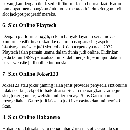
bayangkan dengan tidak sedikit fitur unik dan bermanfaat. Kamu
pun dapat memenangkan duit untuk mengolah hidup dengan judi
slot jackpot progresif mereka.
6. Slot Online Playtech
Dengan platform canggih, sekian banyak layanan serta inovasi
komprehensif dimasukkan ke dalam masing-masing aspek
bisnisnya, website judi slot terbaik dan terpercaya no 1 2022
Playtech ialah pemain utama dalam dunia judi online. Didirikan
pada tahun 1999, perusahaan ini sudah menjadi pemimpin dalam
pasar website judi online indonesia.
7. Slot Online Joker123
Joker123 atau joker gaming ialah jenis provider penyedia slot online
tidak sedikit jackpot terbaik di asia. Selain meluangkan Game judi
slot, joker gaming, website judi terpercaya Situs Gacor pun
menyediakan Game judi laksana judi live casino dan judi tembak
ikan.
8. Slot Online Habanero
Habanero ialah salah satu pengembang mesin slot jackpot besar