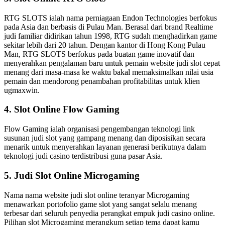
RTG SLOTS ialah nama perniagaan Endon Technologies berfokus
pada Asia dan berbasis di Pulau Man. Berasal dari brand Realtime
judi familiar didirikan tahun 1998, RTG sudah menghadirkan game
sekitar lebih dari 20 tahun. Dengan kantor di Hong Kong Pulau
Man, RTG SLOTS berfokus pada buatan game inovatif dan
menyerahkan pengalaman baru untuk pemain website judi slot cepat
menang dari masa-masa ke waktu bakal memaksimalkan nilai usia
pemain dan mendorong penambahan profitabilitas untuk klien
ugmaxwin.
4. Slot Online Flow Gaming
Flow Gaming ialah organisasi pengembangan teknologi link
susunan judi slot yang gampang menang dan diposisikan secara
menarik untuk menyerahkan layanan generasi berikutnya dalam
teknologi judi casino terdistribusi guna pasar Asia.
5. Judi Slot Online Microgaming
Nama nama website judi slot online teranyar Microgaming
menawarkan portofolio game slot yang sangat selalu menang
terbesar dari seluruh penyedia perangkat empuk judi casino online.
Pilihan slot Microgaming merangkum setiap tema dapat kamu