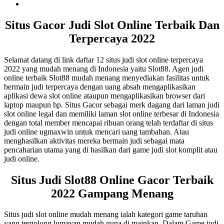
Situs Gacor Judi Slot Online Terbaik Dan
Terpercaya 2022
Selamat datang di link daftar 12 situs judi slot online terpercaya
2022 yang mudah menang di Indonesia yaitu Slot88. Agen judi
online terbaik Slot88 mudah menang menyediakan fasilitas untuk
bermain judi terpercaya dengan uang absah mengaplikasikan
aplikasi dewa slot online ataupun mengaplikasikan browser dari
laptop maupun hp. Situs Gacor sebagai merk dagang dari laman judi
slot online legal dan memiliki laman slot online terbesar di Indonesia
dengan total member mencapai ribuan orang telah terdaftar di situs
judi online ugmaxwin untuk mencari uang tambahan. Atau
menghasilkan aktivitas mereka bermain judi sebagai mata
pencaharian utama yang di hasilkan dari game judi slot komplit atau
judi online.
Situs Judi Slot88 Online Gacor Terbaik
2022 Gampang Menang
Situs judi slot online mudah menang ialah kategori game taruhan
yang tergolong lumayan mudah guna di mainkan. Dalam Game judi