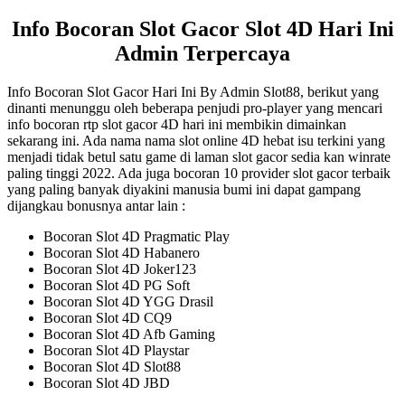
Info Bocoran Slot Gacor Slot 4D Hari Ini
Admin Terpercaya
Info Bocoran Slot Gacor Hari Ini By Admin Slot88, berikut yang
dinanti menunggu oleh beberapa penjudi pro-player yang mencari
info bocoran rtp slot gacor 4D hari ini membikin dimainkan
sekarang ini. Ada nama nama slot online 4D hebat isu terkini yang
menjadi tidak betul satu game di laman slot gacor sedia kan winrate
paling tinggi 2022. Ada juga bocoran 10 provider slot gacor terbaik
yang paling banyak diyakini manusia bumi ini dapat gampang
dijangkau bonusnya antar lain :
Bocoran Slot 4D Pragmatic Play
Bocoran Slot 4D Habanero
Bocoran Slot 4D Joker123
Bocoran Slot 4D PG Soft
Bocoran Slot 4D YGG Drasil
Bocoran Slot 4D CQ9
Bocoran Slot 4D Afb Gaming
Bocoran Slot 4D Playstar
Bocoran Slot 4D Slot88
Bocoran Slot 4D JBD