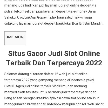
menang juga hadirkan judi layanan judi slot online deposit via
pulsa Telkomsel dan juga layanan deposit via e-money Dana,
Sakuku, Ovo, LinkAja, Gopay. Tidak hanya itu, maxwin juga
didukung layanan judi slot deposit bank lokal Bca, Bri, Bni, Mandiri.
DAFTAR ISI
Situs Gacor Judi Slot Online
Terbaik Dan Terpercaya 2022
Selamat datang di tautan daftar 12 web judi slot online
terpercaya 2022 yang gampang menang di Indonesia yakni
Slot88. Agen judi online terbaik Slot88 mudah menang
menyediakan fasilitas untuk bermain judi terpercaya dengan
uang absah mengaplikasikan aplikasi dewa slot online ataupun
menggunakan browser dari notebook maupun ponsel. Web Gacor