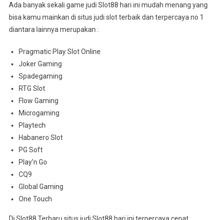
Ada banyak sekali game judi Slot88 hari ini mudah menang yang
bisa kamu mainkan di situs judi slot terbaik dan terpercaya no 1
diantara lainnya merupakan :
Pragmatic Play Slot Online
Joker Gaming
Spadegaming
RTG Slot
Flow Gaming
Microgaming
Playtech
Habanero Slot
PG Soft
Play’n Go
CQ9
Global Gaming
One Touch
Di Slot88 Terbaru situs judi Slot88 hari ini terpercaya cepat