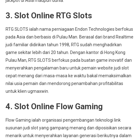
jackpot di Asia maupun dunia.
3. Slot Online RTG Slots
RTG SLOTS ialah nama perniagaan Endon Technologies berfokus
pada Asia dan berbasis di Pulau Man. Berasal dari brand Realtime
judi familiar didirikan tahun 1998, RTG sudah menghadirkan
game sekitar lebih dari 20 tahun. Dengan kantor di Hong Kong
Pulau Man, RTG SLOTS berfokus pada buatan game inovatif dan
menyerahkan pengalaman baru untuk pemain website judi slot
cepat menang dari masa-masa ke waktu bakal memaksimalkan
nilai usia pemain dan mendorong penambahan profitabilitas
untuk klien ugmaxwin.
4. Slot Online Flow Gaming
Flow Gaming ialah organisasi pengembangan teknologi link
susunan judi slot yang gampang menang dan diposisikan secara
menarik untuk menyerahkan layanan generasi berikutnya dalam