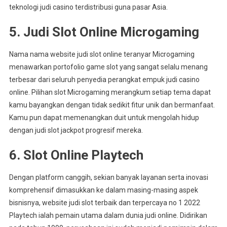
teknologi judi casino terdistribusi guna pasar Asia.
5. Judi Slot Online Microgaming
Nama nama website judi slot online teranyar Microgaming
menawarkan portofolio game slot yang sangat selalu menang
terbesar dari seluruh penyedia perangkat empuk judi casino
online. Pilihan slot Microgaming merangkum setiap tema dapat
kamu bayangkan dengan tidak sedikit fitur unik dan bermanfaat.
Kamu pun dapat memenangkan duit untuk mengolah hidup
dengan judi slot jackpot progresif mereka.
6. Slot Online Playtech
Dengan platform canggih, sekian banyak layanan serta inovasi
komprehensif dimasukkan ke dalam masing-masing aspek
bisnisnya, website judi slot terbaik dan terpercaya no 1 2022
Playtech ialah pemain utama dalam dunia judi online. Didirikan