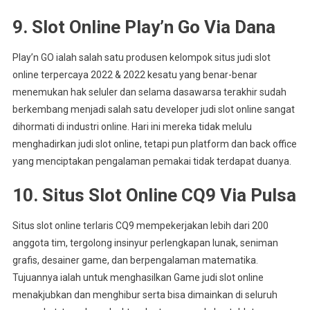
9. Slot Online Play’n Go Via Dana
Play’n GO ialah salah satu produsen kelompok situs judi slot
online terpercaya 2022 & 2022 kesatu yang benar-benar
menemukan hak seluler dan selama dasawarsa terakhir sudah
berkembang menjadi salah satu developer judi slot online sangat
dihormati di industri online. Hari ini mereka tidak melulu
menghadirkan judi slot online, tetapi pun platform dan back office
yang menciptakan pengalaman pemakai tidak terdapat duanya.
10. Situs Slot Online CQ9 Via Pulsa
Situs slot online terlaris CQ9 mempekerjakan lebih dari 200
anggota tim, tergolong insinyur perlengkapan lunak, seniman
grafis, desainer game, dan berpengalaman matematika.
Tujuannya ialah untuk menghasilkan Game judi slot online
menakjubkan dan menghibur serta bisa dimainkan di seluruh