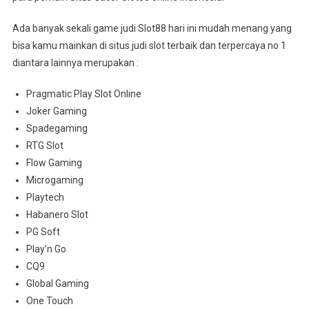
Ada banyak sekali game judi Slot88 hari ini mudah menang yang
bisa kamu mainkan di situs judi slot terbaik dan terpercaya no 1
diantara lainnya merupakan :
Pragmatic Play Slot Online
Joker Gaming
Spadegaming
RTG Slot
Flow Gaming
Microgaming
Playtech
Habanero Slot
PG Soft
Play’n Go
CQ9
Global Gaming
One Touch