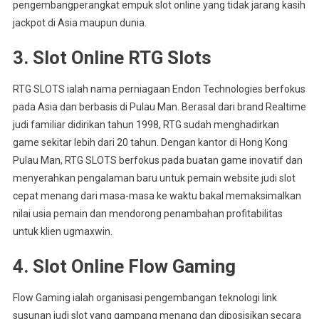
pengembangperangkat empuk slot online yang tidak jarang kasih
jackpot di Asia maupun dunia.
3. Slot Online RTG Slots
RTG SLOTS ialah nama perniagaan Endon Technologies berfokus
pada Asia dan berbasis di Pulau Man. Berasal dari brand Realtime
judi familiar didirikan tahun 1998, RTG sudah menghadirkan
game sekitar lebih dari 20 tahun. Dengan kantor di Hong Kong
Pulau Man, RTG SLOTS berfokus pada buatan game inovatif dan
menyerahkan pengalaman baru untuk pemain website judi slot
cepat menang dari masa-masa ke waktu bakal memaksimalkan
nilai usia pemain dan mendorong penambahan profitabilitas
untuk klien ugmaxwin.
4. Slot Online Flow Gaming
Flow Gaming ialah organisasi pengembangan teknologi link
susunan judi slot yang gampang menang dan diposisikan secara