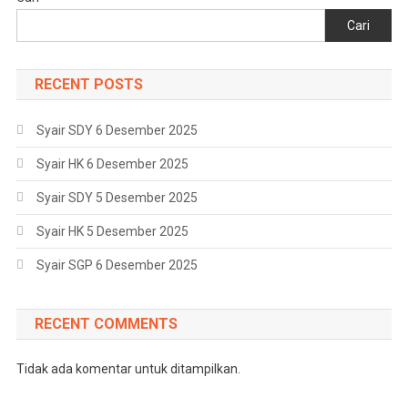
Cari
RECENT POSTS
Syair SDY 6 Desember 2025
Syair HK 6 Desember 2025
Syair SDY 5 Desember 2025
Syair HK 5 Desember 2025
Syair SGP 6 Desember 2025
RECENT COMMENTS
Tidak ada komentar untuk ditampilkan.