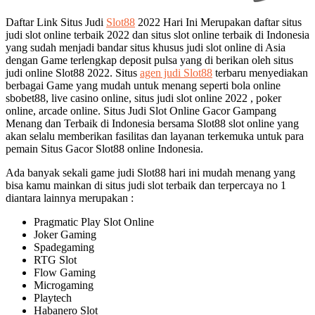
Daftar Link Situs Judi
Slot88
2022 Hari Ini Merupakan daftar situs
judi slot online terbaik 2022 dan situs slot online terbaik di Indonesia
yang sudah menjadi bandar situs khusus judi slot online di Asia
dengan Game terlengkap deposit pulsa yang di berikan oleh situs
judi online Slot88 2022. Situs
agen judi Slot88
terbaru menyediakan
berbagai Game yang mudah untuk menang seperti bola online
sbobet88, live casino online, situs judi slot online 2022 , poker
online, arcade online. Situs Judi Slot Online Gacor Gampang
Menang dan Terbaik di Indonesia bersama Slot88 slot online yang
akan selalu memberikan fasilitas dan layanan terkemuka untuk para
pemain Situs Gacor Slot88 online Indonesia.
Ada banyak sekali game judi Slot88 hari ini mudah menang yang
bisa kamu mainkan di situs judi slot terbaik dan terpercaya no 1
diantara lainnya merupakan :
Pragmatic Play Slot Online
Joker Gaming
Spadegaming
RTG Slot
Flow Gaming
Microgaming
Playtech
Habanero Slot