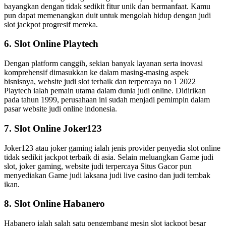
bayangkan dengan tidak sedikit fitur unik dan bermanfaat. Kamu
pun dapat memenangkan duit untuk mengolah hidup dengan judi
slot jackpot progresif mereka.
6. Slot Online Playtech
Dengan platform canggih, sekian banyak layanan serta inovasi
komprehensif dimasukkan ke dalam masing-masing aspek
bisnisnya, website judi slot terbaik dan terpercaya no 1 2022
Playtech ialah pemain utama dalam dunia judi online. Didirikan
pada tahun 1999, perusahaan ini sudah menjadi pemimpin dalam
pasar website judi online indonesia.
7. Slot Online Joker123
Joker123 atau joker gaming ialah jenis provider penyedia slot online
tidak sedikit jackpot terbaik di asia. Selain meluangkan Game judi
slot, joker gaming, website judi terpercaya Situs Gacor pun
menyediakan Game judi laksana judi live casino dan judi tembak
ikan.
8. Slot Online Habanero
Habanero ialah salah satu pengembang mesin slot jackpot besar