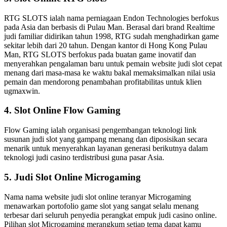
RTG SLOTS ialah nama perniagaan Endon Technologies berfokus
pada Asia dan berbasis di Pulau Man. Berasal dari brand Realtime
judi familiar didirikan tahun 1998, RTG sudah menghadirkan game
sekitar lebih dari 20 tahun. Dengan kantor di Hong Kong Pulau
Man, RTG SLOTS berfokus pada buatan game inovatif dan
menyerahkan pengalaman baru untuk pemain website judi slot cepat
menang dari masa-masa ke waktu bakal memaksimalkan nilai usia
pemain dan mendorong penambahan profitabilitas untuk klien
ugmaxwin.
4. Slot Online Flow Gaming
Flow Gaming ialah organisasi pengembangan teknologi link
susunan judi slot yang gampang menang dan diposisikan secara
menarik untuk menyerahkan layanan generasi berikutnya dalam
teknologi judi casino terdistribusi guna pasar Asia.
5. Judi Slot Online Microgaming
Nama nama website judi slot online teranyar Microgaming
menawarkan portofolio game slot yang sangat selalu menang
terbesar dari seluruh penyedia perangkat empuk judi casino online.
Pilihan slot Microgaming merangkum setiap tema dapat kamu