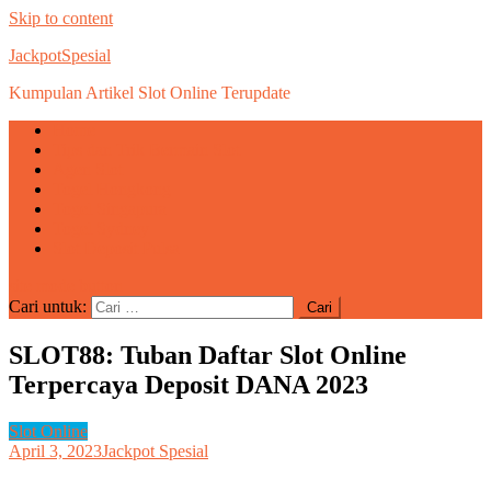
Skip to content
JackpotSpesial
Kumpulan Artikel Slot Online Terupdate
Home
Tips dan Trik Bermain Slot
Agen Slot
Togel Hongkong
Togel Singapura
Togel Sydney
Slot Deposit Pulsa
site mode button
Cari untuk:
SLOT88: Tuban Daftar Slot Online
Terpercaya Deposit DANA 2023
Slot Online
April 3, 2023
Jackpot Spesial