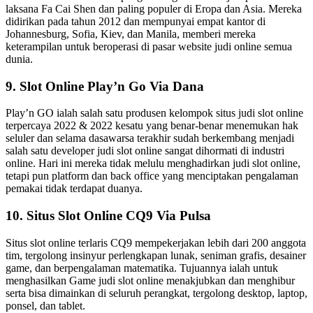
laksana Fa Cai Shen dan paling populer di Eropa dan Asia. Mereka
didirikan pada tahun 2012 dan mempunyai empat kantor di
Johannesburg, Sofia, Kiev, dan Manila, memberi mereka
keterampilan untuk beroperasi di pasar website judi online semua
dunia.
9. Slot Online Play’n Go Via Dana
Play’n GO ialah salah satu produsen kelompok situs judi slot online
terpercaya 2022 & 2022 kesatu yang benar-benar menemukan hak
seluler dan selama dasawarsa terakhir sudah berkembang menjadi
salah satu developer judi slot online sangat dihormati di industri
online. Hari ini mereka tidak melulu menghadirkan judi slot online,
tetapi pun platform dan back office yang menciptakan pengalaman
pemakai tidak terdapat duanya.
10. Situs Slot Online CQ9 Via Pulsa
Situs slot online terlaris CQ9 mempekerjakan lebih dari 200 anggota
tim, tergolong insinyur perlengkapan lunak, seniman grafis, desainer
game, dan berpengalaman matematika. Tujuannya ialah untuk
menghasilkan Game judi slot online menakjubkan dan menghibur
serta bisa dimainkan di seluruh perangkat, tergolong desktop, laptop,
ponsel, dan tablet.