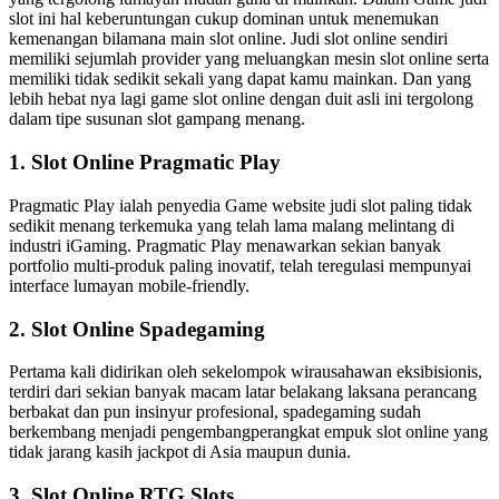
slot ini hal keberuntungan cukup dominan untuk menemukan
kemenangan bilamana main slot online. Judi slot online sendiri
memiliki sejumlah provider yang meluangkan mesin slot online serta
memiliki tidak sedikit sekali yang dapat kamu mainkan. Dan yang
lebih hebat nya lagi game slot online dengan duit asli ini tergolong
dalam tipe susunan slot gampang menang.
1. Slot Online Pragmatic Play
Pragmatic Play ialah penyedia Game website judi slot paling tidak
sedikit menang terkemuka yang telah lama malang melintang di
industri iGaming. Pragmatic Play menawarkan sekian banyak
portfolio multi-produk paling inovatif, telah teregulasi mempunyai
interface lumayan mobile-friendly.
2. Slot Online Spadegaming
Pertama kali didirikan oleh sekelompok wirausahawan eksibisionis,
terdiri dari sekian banyak macam latar belakang laksana perancang
berbakat dan pun insinyur profesional, spadegaming sudah
berkembang menjadi pengembangperangkat empuk slot online yang
tidak jarang kasih jackpot di Asia maupun dunia.
3. Slot Online RTG Slots