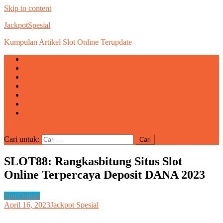
Skip to content
JackpotSpesial
Kumpulan Artikel Slot Online Terupdate
Home
Tips dan Trik Bermain Slot
Agen Slot
Togel Hongkong
Togel Singapura
Togel Sydney
Slot Deposit Pulsa
site mode button
Cari untuk:
SLOT88: Rangkasbitung Situs Slot
Online Terpercaya Deposit DANA 2023
Slot Online
April 16, 2023
Jackpot Spesial