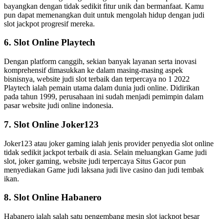
bayangkan dengan tidak sedikit fitur unik dan bermanfaat. Kamu
pun dapat memenangkan duit untuk mengolah hidup dengan judi
slot jackpot progresif mereka.
6. Slot Online Playtech
Dengan platform canggih, sekian banyak layanan serta inovasi
komprehensif dimasukkan ke dalam masing-masing aspek
bisnisnya, website judi slot terbaik dan terpercaya no 1 2022
Playtech ialah pemain utama dalam dunia judi online. Didirikan
pada tahun 1999, perusahaan ini sudah menjadi pemimpin dalam
pasar website judi online indonesia.
7. Slot Online Joker123
Joker123 atau joker gaming ialah jenis provider penyedia slot online
tidak sedikit jackpot terbaik di asia. Selain meluangkan Game judi
slot, joker gaming, website judi terpercaya Situs Gacor pun
menyediakan Game judi laksana judi live casino dan judi tembak
ikan.
8. Slot Online Habanero
Habanero ialah salah satu pengembang mesin slot jackpot besar