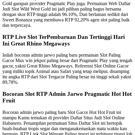
Gold garapan provider Pragmatic Play juga. Permainan Web Daftar
Judi Slot Wild West Gold ini jadi pilihan paling bagus bersama
dengan skor RTP tinggi adalah 96.10%, Dan berlainan sedikit dari
Sweet Bonanza yang membawa RTP 92,20% agen slot paling baik
dan terpercaya.
RTP Live Slot TerPembaruan Dan Tertinggi Hari
Ini Great Rhino Megaways
Inilah bocoran admin jarwo paling baru permainan Slot Paling
Gacor Max win jekpot paling besar dari Pragmatic Play yang tengah
gacor, yakni Great Rhino Megaways. Referensi Slot Online Gacor
yang miliki topik Animal atau Safari yang tetap melipur, disamping
itu angka RTP dari Slot Tergacor Paling besar ini tinggi sekali yakni
89,78%.
Bocoran Slot RTP Admin Jarwo Pragmatic Hot Hot
Fruit
Bocoran admin jarwo paling baru Slot Gacor Hot Hot Fruit ini
mampu Kamu temukan di provider Daftar Situs Judi Slot Online
Habanero. Penampilan permainan Situs Daftar Slot ini bertopik
buah-buahan tropis segar dan menganakemaskan mata waktu kau
bermain. RTP Link Slot Winrate Paling tinggi ini terhitung tinggi loh