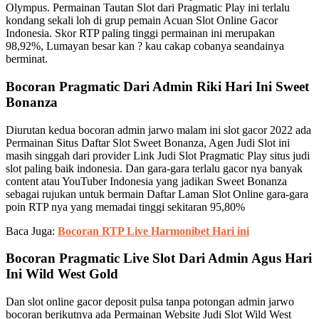
Olympus. Permainan Tautan Slot dari Pragmatic Play ini terlalu
kondang sekali loh di grup pemain Acuan Slot Online Gacor
Indonesia. Skor RTP paling tinggi permainan ini merupakan
98,92%, Lumayan besar kan ? kau cakap cobanya seandainya
berminat.
Bocoran Pragmatic Dari Admin Riki Hari Ini Sweet
Bonanza
Diurutan kedua bocoran admin jarwo malam ini slot gacor 2022 ada
Permainan Situs Daftar Slot Sweet Bonanza, Agen Judi Slot ini
masih singgah dari provider Link Judi Slot Pragmatic Play situs judi
slot paling baik indonesia. Dan gara-gara terlalu gacor nya banyak
content atau YouTuber Indonesia yang jadikan Sweet Bonanza
sebagai rujukan untuk bermain Daftar Laman Slot Online gara-gara
poin RTP nya yang memadai tinggi sekitaran 95,80%
Baca Juga:
Bocoran RTP Live Harmonibet Hari ini
Bocoran Pragmatic Live Slot Dari Admin Agus Hari
Ini Wild West Gold
Dan slot online gacor deposit pulsa tanpa potongan admin jarwo
bocoran berikutnya ada Permainan Website Judi Slot Wild West