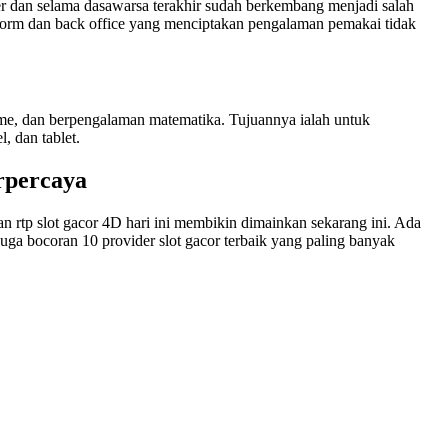
er dan selama dasawarsa terakhir sudah berkembang menjadi salah
platform dan back office yang menciptakan pengalaman pemakai tidak
 game, dan berpengalaman matematika. Tujuannya ialah untuk
, dan tablet.
rpercaya
n rtp slot gacor 4D hari ini membikin dimainkan sekarang ini. Ada
juga bocoran 10 provider slot gacor terbaik yang paling banyak