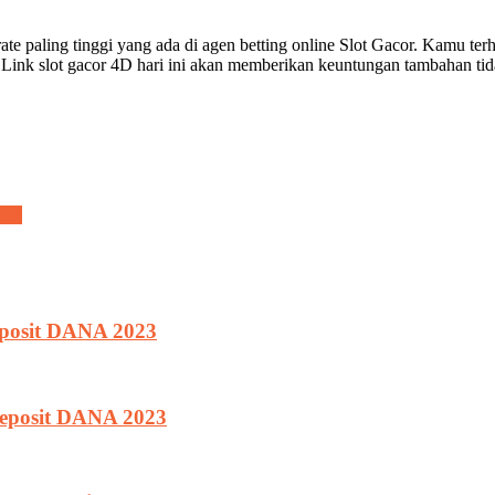
ate paling tinggi yang ada di agen betting online Slot Gacor. Kamu ter
tas. Link slot gacor 4D hari ini akan memberikan keuntungan tambahan
023
eposit DANA 2023
Deposit DANA 2023