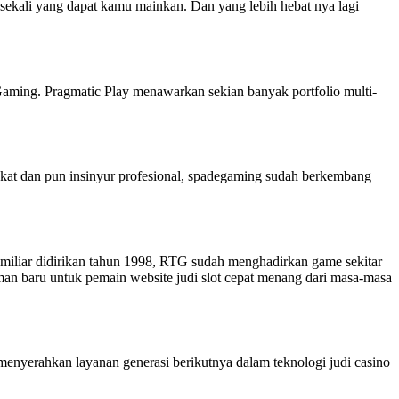
it sekali yang dapat kamu mainkan. Dan yang lebih hebat nya lagi
iGaming. Pragmatic Play menawarkan sekian banyak portfolio multi-
bakat dan pun insinyur profesional, spadegaming sudah berkembang
miliar didirikan tahun 1998, RTG sudah menghadirkan game sekitar
n baru untuk pemain website judi slot cepat menang dari masa-masa
enyerahkan layanan generasi berikutnya dalam teknologi judi casino