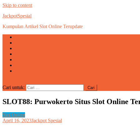
Skip to content
JackpotSpesial
Kumpulan Artikel Slot Online Terupdate
Home
Tips dan Trik Bermain Slot
Agen Slot
Togel Hongkong
Togel Singapura
Togel Sydney
Slot Deposit Pulsa
site mode button
Cari untuk:
SLOT88: Purwokerto Situs Slot Online T
Slot Online
April 16, 2023
Jackpot Spesial