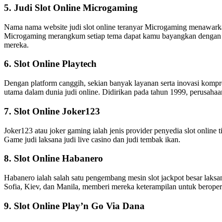
5. Judi Slot Online Microgaming
Nama nama website judi slot online teranyar Microgaming menawarkan 
Microgaming merangkum setiap tema dapat kamu bayangkan dengan tid
mereka.
6. Slot Online Playtech
Dengan platform canggih, sekian banyak layanan serta inovasi kompre
utama dalam dunia judi online. Didirikan pada tahun 1999, perusahaa
7. Slot Online Joker123
Joker123 atau joker gaming ialah jenis provider penyedia slot online 
Game judi laksana judi live casino dan judi tembak ikan.
8. Slot Online Habanero
Habanero ialah salah satu pengembang mesin slot jackpot besar laks
Sofia, Kiev, dan Manila, memberi mereka keterampilan untuk beropera
9. Slot Online Play’n Go Via Dana