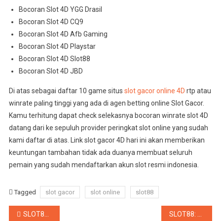
Bocoran Slot 4D YGG Drasil
Bocoran Slot 4D CQ9
Bocoran Slot 4D Afb Gaming
Bocoran Slot 4D Playstar
Bocoran Slot 4D Slot88
Bocoran Slot 4D JBD
Di atas sebagai daftar 10 game situs
slot gacor online 4D
rtp atau
winrate paling tinggi yang ada di agen betting online Slot Gacor.
Kamu terhitung dapat check selekasnya bocoran winrate slot 4D
datang dari ke sepuluh provider peringkat slot online yang sudah
kami daftar di atas. Link slot gacor 4D hari ini akan memberikan
keuntungan tambahan tidak ada duanya membuat seluruh
pemain yang sudah mendaftarkan akun slot resmi indonesia.
Tagged
slot gacor
slot online
slot88
Navigasi
SLOT88: Purwokerto Situs Slot Online Terpercaya Deposit DANA 2023
SLOT88: Pemalang Daftar Slot Online Terpercaya Deposit DANA 2023