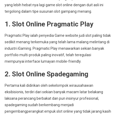
yang lebih hebat nya lagi game slot online dengan duit asli ini
tergolong dalam tipe susunan slot gampang menang.
1. Slot Online Pragmatic Play
Pragmatic Play ialah penyedia Game website judi slot paling tidak
sedikit menang terkemuka yang telah lama malang melintang di
industri iGaming. Pragmatic Play menawarkan sekian banyak
portfolio multi-produk paling inovatif, telah teregulasi
mempunyai interface lumayan mobile-friendly.
2. Slot Online Spadegaming
Pertama kali didirikan oleh sekelompok wirausahawan
eksibisionis, terdiri dari sekian banyak macam latar belakang
laksana perancang berbakat dan pun insinyur profesional,
spadegaming sudah berkembang menjadi
pengembangperangkat empuk slot online yang tidak jarang kasih