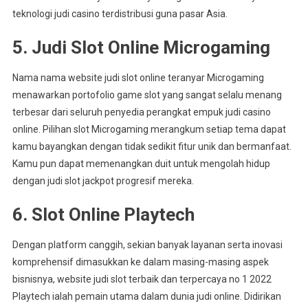
teknologi judi casino terdistribusi guna pasar Asia.
5. Judi Slot Online Microgaming
Nama nama website judi slot online teranyar Microgaming
menawarkan portofolio game slot yang sangat selalu menang
terbesar dari seluruh penyedia perangkat empuk judi casino
online. Pilihan slot Microgaming merangkum setiap tema dapat
kamu bayangkan dengan tidak sedikit fitur unik dan bermanfaat.
Kamu pun dapat memenangkan duit untuk mengolah hidup
dengan judi slot jackpot progresif mereka.
6. Slot Online Playtech
Dengan platform canggih, sekian banyak layanan serta inovasi
komprehensif dimasukkan ke dalam masing-masing aspek
bisnisnya, website judi slot terbaik dan terpercaya no 1 2022
Playtech ialah pemain utama dalam dunia judi online. Didirikan