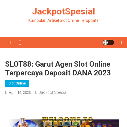
Skip
JackpotSpesial
to
content
Kumpulan Artikel Slot Online Terupdate
SLOT88: Garut Agen Slot Online
Terpercaya Deposit DANA 2023
Slot Online
Jackpot Spesial
April 16, 2023