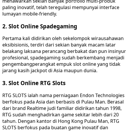
menawarkan sekian banyak portfolio multi-produk
paling inovatif, telah teregulasi mempunyai interface
lumayan mobile-friendly.
2. Slot Online Spadegaming
Pertama kali didirikan oleh sekelompok wirausahawan
eksibisionis, terdiri dari sekian banyak macam latar
belakang laksana perancang berbakat dan pun insinyur
profesional, spadegaming sudah berkembang menjadi
pengembangperangkat empuk slot online yang tidak
jarang kasih jackpot di Asia maupun dunia.
3. Slot Online RTG Slots
RTG SLOTS ialah nama perniagaan Endon Technologies
berfokus pada Asia dan berbasis di Pulau Man. Berasal
dari brand Realtime judi familiar didirikan tahun 1998,
RTG sudah menghadirkan game sekitar lebih dari 20
tahun. Dengan kantor di Hong Kong Pulau Man, RTG
SLOTS berfokus pada buatan game inovatif dan