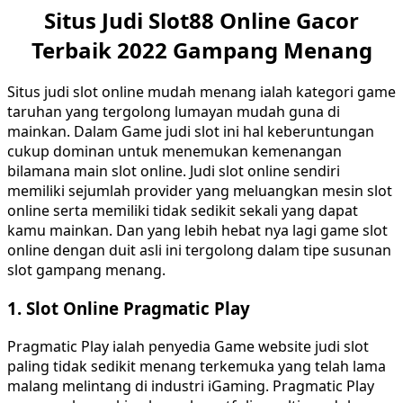
Situs Judi Slot88 Online Gacor
Terbaik 2022 Gampang Menang
Situs judi slot online mudah menang ialah kategori game
taruhan yang tergolong lumayan mudah guna di
mainkan. Dalam Game judi slot ini hal keberuntungan
cukup dominan untuk menemukan kemenangan
bilamana main slot online. Judi slot online sendiri
memiliki sejumlah provider yang meluangkan mesin slot
online serta memiliki tidak sedikit sekali yang dapat
kamu mainkan. Dan yang lebih hebat nya lagi game slot
online dengan duit asli ini tergolong dalam tipe susunan
slot gampang menang.
1. Slot Online Pragmatic Play
Pragmatic Play ialah penyedia Game website judi slot
paling tidak sedikit menang terkemuka yang telah lama
malang melintang di industri iGaming. Pragmatic Play