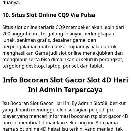
duanya.
10. Situs Slot Online CQ9 Via Pulsa
Situs slot online terlaris CQ9 mempekerjakan lebih dari
200 anggota tim, tergolong insinyur perlengkapan
lunak, seniman grafis, desainer game, dan
berpengalaman matematika. Tujuannya ialah untuk
menghasilkan Game judi slot online menakjubkan dan
menghibur serta bisa dimainkan di seluruh perangkat,
tergolong desktop, laptop, ponsel, dan tablet.
Info Bocoran Slot Gacor Slot 4D Hari
Ini Admin Terpercaya
Isu Bocoran Slot Gacor Hari Ini By Admin Slot88, berikut
yang dinanti menunggu oleh sebagian penjudi pro-
player yang mencari informasi bocoran rtp slot gacor 4D
hari ini membuat dimainkan sekarang ini. Ada nama
nama slot online 4D hebat isu terkini yang menjadi tak