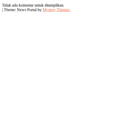
Tidak ada komentar untuk ditampilkan.
|
Theme: News Portal by
Mystery Themes
.