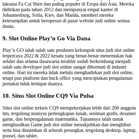
laksana Fa Cai Shen dan paling populer di Eropa dan Asia. Mereka
didirikan pada tahun 2012 dan mempunyai empat kantor di
Johannesburg, Sofia, Kiev, dan Manila, memberi mereka
keterampilan untuk beroperasi di pasar website judi online semua
dunia.
9. Slot Online Play’n Go Via Dana
Play’n GO ialah salah satu produsen kelompok situs judi slot online
terpercaya 2022 & 2022 kesatu yang benar-benar menemukan hak
seluler dan selama dasawarsa terakhir sudah berkembang menjadi
salah satu developer judi slot online sangat dihormati di industri
online. Hari ini mereka tidak melulu menghadirkan judi slot online,
tetapi pun platform dan back office yang menciptakan pengalaman
pemakai tidak terdapat duanya.
10. Situs Slot Online CQ9 Via Pulsa
Situs slot online terlaris CQ9 mempekerjakan lebih dari 200 anggota
tim, tergolong insinyur perlengkapan lunak, seniman grafis, desainer
game, dan berpengalaman matematika. Tujuannya ialah untuk
menghasilkan Game judi slot online menakjubkan dan menghibur
serta bisa dimainkan di seluruh perangkat, tergolong desktop, laptop,
ponsel, dan tablet.