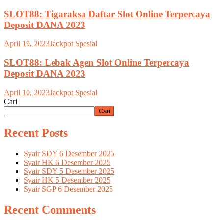
SLOT88: Tigaraksa Daftar Slot Online Terpercaya
Deposit DANA 2023
April 19, 2023
Jackpot Spesial
SLOT88: Lebak Agen Slot Online Terpercaya
Deposit DANA 2023
April 10, 2023
Jackpot Spesial
Cari
Cari
Recent Posts
Syair SDY 6 Desember 2025
Syair HK 6 Desember 2025
Syair SDY 5 Desember 2025
Syair HK 5 Desember 2025
Syair SGP 6 Desember 2025
Recent Comments