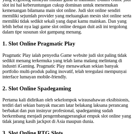
slot ini hal keberuntungan cukup dominan untuk menemukan
kemenangan bilamana main slot online. Judi slot online sendiri
memiliki sejumlah provider yang meluangkan mesin slot online serta
memiliki tidak sedikit sekali yang dapat kamu mainkan. Dan yang
lebih hebat nya lagi game slot online dengan duit asli ini tergolong
dalam tipe susunan slot gampang menang.
1. Slot Online Pragmatic Play
Pragmatic Play ialah penyedia Game website judi slot paling tidak
sedikit menang terkemuka yang telah lama malang melintang di
industri iGaming. Pragmatic Play menawarkan sekian banyak
portfolio multi-produk paling inovatif, telah teregulasi mempunyai
interface lumayan mobile-friendly.
2. Slot Online Spadegaming
Pertama kali didirikan oleh sekelompok wirausahawan eksibisionis,
terdiri dari sekian banyak macam latar belakang laksana perancang
berbakat dan pun insinyur profesional, spadegaming sudah
berkembang menjadi pengembangperangkat empuk slot online yang
tidak jarang kasih jackpot di Asia maupun dunia.
3. Slot Online RTG Slots