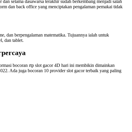
er dan selama dasawarsa terakhir sudah berkembang menjadi salah
platform dan back office yang menciptakan pengalaman pemakai tidak
 game, dan berpengalaman matematika. Tujuannya ialah untuk
, dan tablet.
rpercaya
ormasi bocoran rtp slot gacor 4D hari ini membikin dimainkan
2022. Ada juga bocoran 10 provider slot gacor terbaik yang paling