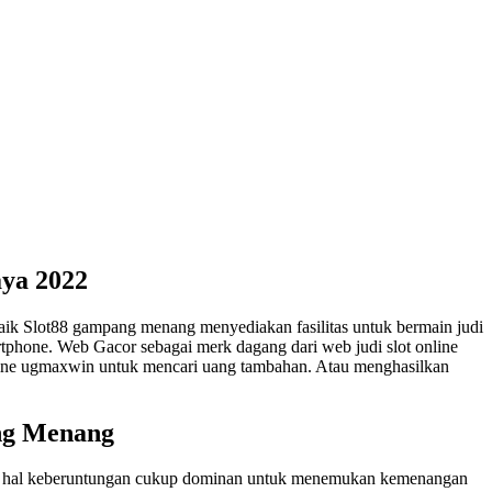
aya 2022
rbaik Slot88 gampang menang menyediakan fasilitas untuk bermain judi
tphone. Web Gacor sebagai merk dagang dari web judi slot online
online ugmaxwin untuk mencari uang tambahan. Atau menghasilkan
ang Menang
 ini hal keberuntungan cukup dominan untuk menemukan kemenangan