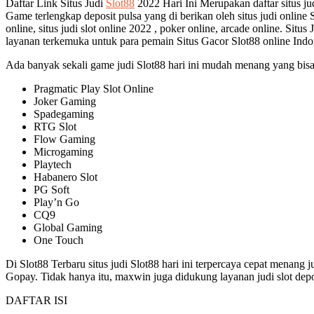
Daftar Link Situs Judi
Slot88
2022 Hari Ini Merupakan daftar situs jud
Game terlengkap deposit pulsa yang di berikan oleh situs judi online 
online, situs judi slot online 2022 , poker online, arcade online. Si
layanan terkemuka untuk para pemain Situs Gacor Slot88 online Indo
Ada banyak sekali game judi Slot88 hari ini mudah menang yang bisa k
Pragmatic Play Slot Online
Joker Gaming
Spadegaming
RTG Slot
Flow Gaming
Microgaming
Playtech
Habanero Slot
PG Soft
Play’n Go
CQ9
Global Gaming
One Touch
Di Slot88 Terbaru situs judi Slot88 hari ini terpercaya cepat menang
Gopay. Tidak hanya itu, maxwin juga didukung layanan judi slot depos
DAFTAR ISI