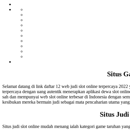
Situs G
Selamat datang di link daftar 12 web judi slot online terpercaya 20
terpercaya dengan uang autentik menerapkan aplikasi dewa slot onli
sah dan mempunyai web slot online terbesar di Indonesia dengan se
kesibukan mereka bermain judi sebagai mata pencaharian utama yang di
Situs Jud
Situs judi slot online mudah menang ialah kategori game taruhan 