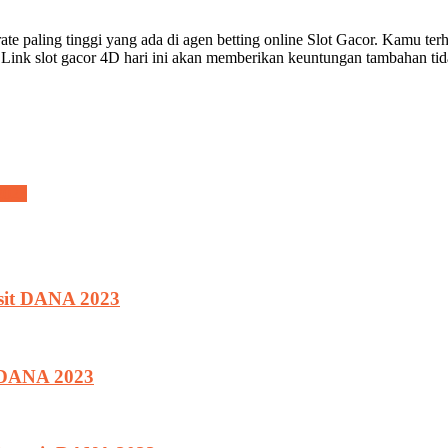
ate paling tinggi yang ada di agen betting online Slot Gacor. Kamu ter
tas. Link slot gacor 4D hari ini akan memberikan keuntungan tambahan
2023
osit DANA 2023
t DANA 2023