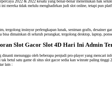
e terpercaya 2022 & 2022 kesatu yang benar-benar menemukan hak selul
Hari ini mereka tidak melulu menghadirkan judi slot online, tetapi pun 
 tim, tergolong insinyur perlengkapan lunak, seniman grafis, desainer
isa dimainkan di seluruh perangkat, tergolong desktop, laptop, ponsel
coran Slot Gacor Slot 4D Hari Ini Admin Te
g dinanti menunggu oleh beberapa penjudi pro-player yang mencari inf
ak betul satu game di situs slot gacor sedia kan winrate paling tinggi 
r lain :