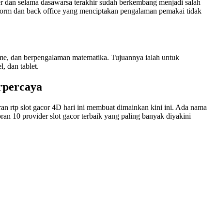
er dan selama dasawarsa terakhir sudah berkembang menjadi salah
platform dan back office yang menciptakan pengalaman pemakai tidak
 game, dan berpengalaman matematika. Tujuannya ialah untuk
, dan tablet.
rpercaya
an rtp slot gacor 4D hari ini membuat dimainkan kini ini. Ada nama
oran 10 provider slot gacor terbaik yang paling banyak diyakini