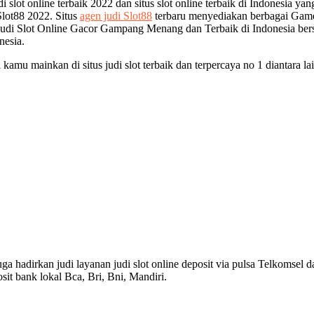
i slot online terbaik 2022 dan situs slot online terbaik di Indonesia ya
Slot88 2022. Situs
agen judi Slot88
terbaru menyediakan berbagai Game 
tus Judi Slot Online Gacor Gampang Menang dan Terbaik di Indonesia ber
nesia.
amu mainkan di situs judi slot terbaik dan terpercaya no 1 diantara l
 juga hadirkan judi layanan judi slot online deposit via pulsa Telkoms
it bank lokal Bca, Bri, Bni, Mandiri.