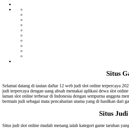
Situs G
Selamat datang di tautan daftar 12 web judi slot online terpercaya 
judi terpercaya dengan uang absah memakai aplikasi dewa slot onlin
laman slot online terbesar di Indonesia dengan sempurna anggota m
bermain judi sebagai mata pencaharian utama yang di hasilkan dari gam
Situs Jud
Situs judi slot online mudah menang ialah kategori game taruhan 