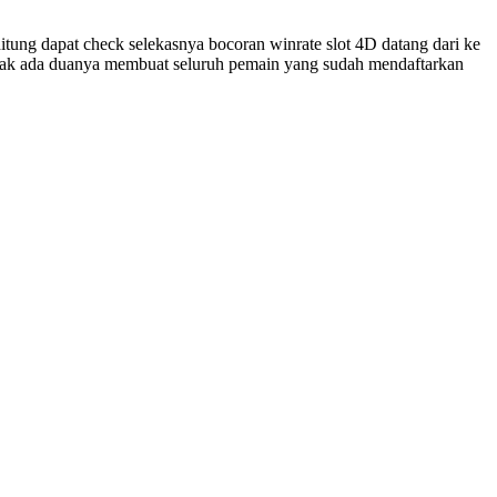
hitung dapat check selekasnya bocoran winrate slot 4D datang dari ke
 tidak ada duanya membuat seluruh pemain yang sudah mendaftarkan