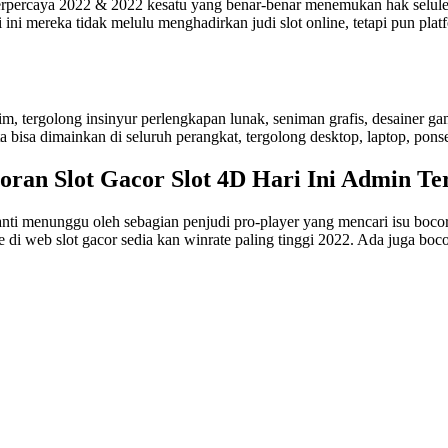
e terpercaya 2022 & 2022 kesatu yang benar-benar menemukan hak selul
Hari ini mereka tidak melulu menghadirkan judi slot online, tetapi pun 
 tim, tergolong insinyur perlengkapan lunak, seniman grafis, desainer
isa dimainkan di seluruh perangkat, tergolong desktop, laptop, ponsel
coran Slot Gacor Slot 4D Hari Ini Admin Te
nti menunggu oleh sebagian penjudi pro-player yang mencari isu bocor
e di web slot gacor sedia kan winrate paling tinggi 2022. Ada juga boc