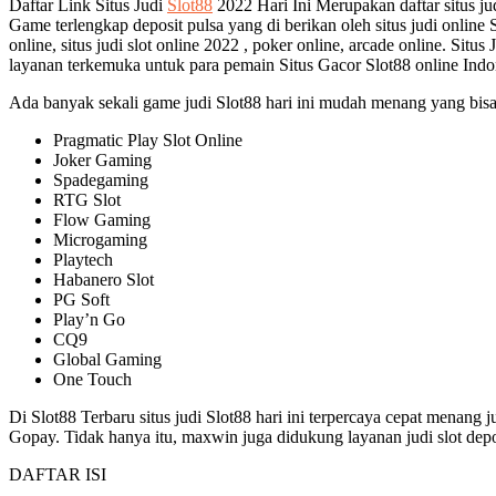
Daftar Link Situs Judi
Slot88
2022 Hari Ini Merupakan daftar situs jud
Game terlengkap deposit pulsa yang di berikan oleh situs judi online 
online, situs judi slot online 2022 , poker online, arcade online. Si
layanan terkemuka untuk para pemain Situs Gacor Slot88 online Indo
Ada banyak sekali game judi Slot88 hari ini mudah menang yang bisa k
Pragmatic Play Slot Online
Joker Gaming
Spadegaming
RTG Slot
Flow Gaming
Microgaming
Playtech
Habanero Slot
PG Soft
Play’n Go
CQ9
Global Gaming
One Touch
Di Slot88 Terbaru situs judi Slot88 hari ini terpercaya cepat menang
Gopay. Tidak hanya itu, maxwin juga didukung layanan judi slot depos
DAFTAR ISI