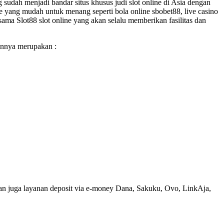
ng sudah menjadi bandar situs khusus judi slot online di Asia dengan
yang mudah untuk menang seperti bola online sbobet88, live casino
sama Slot88 slot online yang akan selalu memberikan fasilitas dan
ainnya merupakan :
el dan juga layanan deposit via e-money Dana, Sakuku, Ovo, LinkAja,