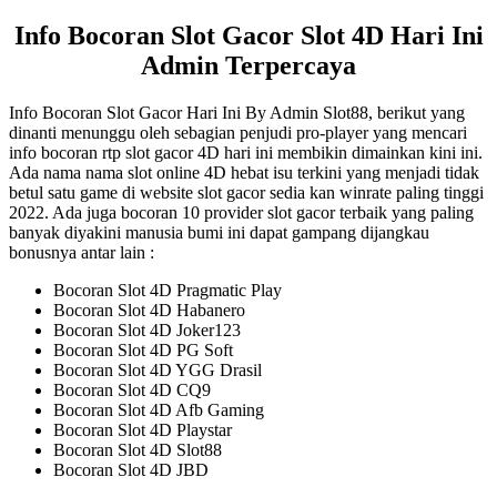
Info Bocoran Slot Gacor Slot 4D Hari Ini
Admin Terpercaya
Info Bocoran Slot Gacor Hari Ini By Admin Slot88, berikut yang
dinanti menunggu oleh sebagian penjudi pro-player yang mencari
info bocoran rtp slot gacor 4D hari ini membikin dimainkan kini ini.
Ada nama nama slot online 4D hebat isu terkini yang menjadi tidak
betul satu game di website slot gacor sedia kan winrate paling tinggi
2022. Ada juga bocoran 10 provider slot gacor terbaik yang paling
banyak diyakini manusia bumi ini dapat gampang dijangkau
bonusnya antar lain :
Bocoran Slot 4D Pragmatic Play
Bocoran Slot 4D Habanero
Bocoran Slot 4D Joker123
Bocoran Slot 4D PG Soft
Bocoran Slot 4D YGG Drasil
Bocoran Slot 4D CQ9
Bocoran Slot 4D Afb Gaming
Bocoran Slot 4D Playstar
Bocoran Slot 4D Slot88
Bocoran Slot 4D JBD