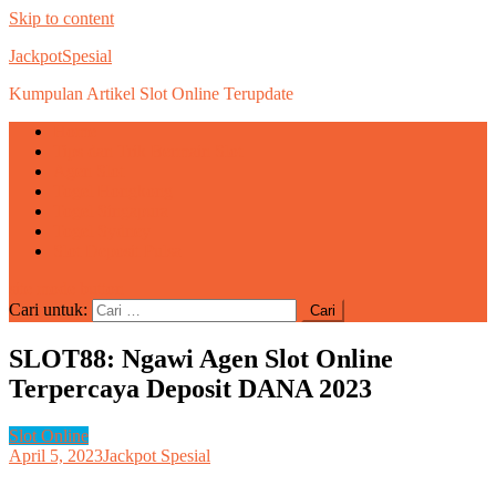
Skip to content
JackpotSpesial
Kumpulan Artikel Slot Online Terupdate
Home
Tips dan Trik Bermain Slot
Agen Slot
Togel Hongkong
Togel Singapura
Togel Sydney
Slot Deposit Pulsa
site mode button
Cari untuk:
SLOT88: Ngawi Agen Slot Online
Terpercaya Deposit DANA 2023
Slot Online
April 5, 2023
Jackpot Spesial