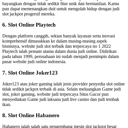
bayangkan dengan tidak sedikit fitur unik dan bermanfaat. Kamu
pun dapat memenangkan duit untuk mengolah hidup dengan judi
slot jackpot progresif mereka.
6. Slot Online Playtech
Dengan platform canggih, sekian banyak layanan serta inovasi
komprehensif dimasukkan ke dalam masing-masing aspek
bisnisnya, website judi slot terbaik dan terpercaya no 1 2022
Playtech ialah pemain utama dalam dunia judi online. Didirikan
pada tahun 1999, perusahaan ini sudah menjadi pemimpin dalam
pasar website judi online indonesia.
7. Slot Online Joker123
Joker123 atau joker gaming ialah jenis provider penyedia slot online
tidak sedikit jackpot terbaik di asia. Selain meluangkan Game judi
slot, joker gaming, website judi terpercaya Situs Gacor pun
menyediakan Game judi laksana judi live casino dan judi tembak
ikan.
8. Slot Online Habanero
Habanero ialah salah satu pengembang mesin slot jackpot besar