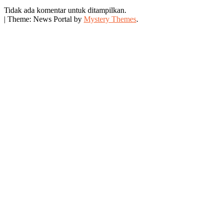
Tidak ada komentar untuk ditampilkan.
|
Theme: News Portal by
Mystery Themes
.