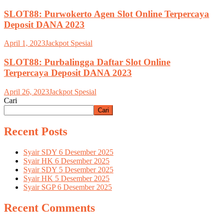
SLOT88: Purwokerto Agen Slot Online Terpercaya
Deposit DANA 2023
April 1, 2023
Jackpot Spesial
SLOT88: Purbalingga Daftar Slot Online
Terpercaya Deposit DANA 2023
April 26, 2023
Jackpot Spesial
Cari
Cari
Recent Posts
Syair SDY 6 Desember 2025
Syair HK 6 Desember 2025
Syair SDY 5 Desember 2025
Syair HK 5 Desember 2025
Syair SGP 6 Desember 2025
Recent Comments