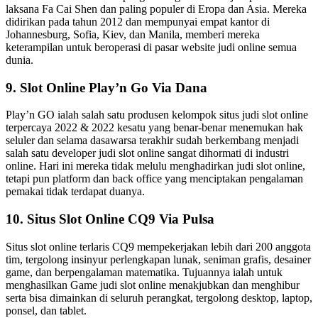
laksana Fa Cai Shen dan paling populer di Eropa dan Asia. Mereka
didirikan pada tahun 2012 dan mempunyai empat kantor di
Johannesburg, Sofia, Kiev, dan Manila, memberi mereka
keterampilan untuk beroperasi di pasar website judi online semua
dunia.
9. Slot Online Play’n Go Via Dana
Play’n GO ialah salah satu produsen kelompok situs judi slot online
terpercaya 2022 & 2022 kesatu yang benar-benar menemukan hak
seluler dan selama dasawarsa terakhir sudah berkembang menjadi
salah satu developer judi slot online sangat dihormati di industri
online. Hari ini mereka tidak melulu menghadirkan judi slot online,
tetapi pun platform dan back office yang menciptakan pengalaman
pemakai tidak terdapat duanya.
10. Situs Slot Online CQ9 Via Pulsa
Situs slot online terlaris CQ9 mempekerjakan lebih dari 200 anggota
tim, tergolong insinyur perlengkapan lunak, seniman grafis, desainer
game, dan berpengalaman matematika. Tujuannya ialah untuk
menghasilkan Game judi slot online menakjubkan dan menghibur
serta bisa dimainkan di seluruh perangkat, tergolong desktop, laptop,
ponsel, dan tablet.