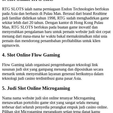
RTG SLOTS ialah nama perniagaan Endon Technologies berfokus
pada Asia dan berbasis di Pulau Man. Berasal dari brand Realtime
judi familiar didirikan tahun 1998, RTG sudah menghadirkan game
sekitar lebih dari 20 tahun. Dengan kantor di Hong Kong Pulau
Man, RTG SLOTS berfokus pada buatan game inovatif dan
menyerahkan pengalaman baru untuk pemain website judi slot cepat
menang dari masa-masa ke waktu bakal memaksimalkan nilai usia
pemain dan mendorong penambahan profitabilitas untuk klien
ugmaxwin.
4. Slot Online Flow Gaming
Flow Gaming ialah organisasi pengembangan teknologi link
susunan judi slot yang gampang menang dan diposisikan secara
menarik untuk menyerahkan layanan generasi berikutnya dalam
teknologi judi casino terdistribusi guna pasar Asia.
5. Judi Slot Online Microgaming
Nama nama website judi slot online teranyar Microgaming
menawarkan portofolio game slot yang sangat selalu menang
terbesar dari seluruh penyedia perangkat empuk judi casino online.
Pilihan slot Microgaming merangkum setiap tema dapat kamu