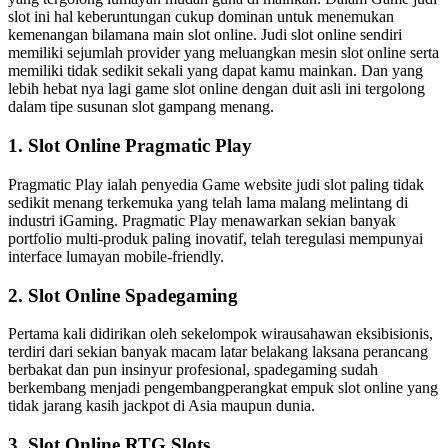
slot ini hal keberuntungan cukup dominan untuk menemukan
kemenangan bilamana main slot online. Judi slot online sendiri
memiliki sejumlah provider yang meluangkan mesin slot online serta
memiliki tidak sedikit sekali yang dapat kamu mainkan. Dan yang
lebih hebat nya lagi game slot online dengan duit asli ini tergolong
dalam tipe susunan slot gampang menang.
1. Slot Online Pragmatic Play
Pragmatic Play ialah penyedia Game website judi slot paling tidak
sedikit menang terkemuka yang telah lama malang melintang di
industri iGaming. Pragmatic Play menawarkan sekian banyak
portfolio multi-produk paling inovatif, telah teregulasi mempunyai
interface lumayan mobile-friendly.
2. Slot Online Spadegaming
Pertama kali didirikan oleh sekelompok wirausahawan eksibisionis,
terdiri dari sekian banyak macam latar belakang laksana perancang
berbakat dan pun insinyur profesional, spadegaming sudah
berkembang menjadi pengembangperangkat empuk slot online yang
tidak jarang kasih jackpot di Asia maupun dunia.
3. Slot Online RTG Slots