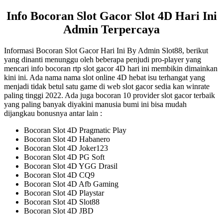
Info Bocoran Slot Gacor Slot 4D Hari Ini
Admin Terpercaya
Informasi Bocoran Slot Gacor Hari Ini By Admin Slot88, berikut
yang dinanti menunggu oleh beberapa penjudi pro-player yang
mencari info bocoran rtp slot gacor 4D hari ini membikin dimainkan
kini ini. Ada nama nama slot online 4D hebat isu terhangat yang
menjadi tidak betul satu game di web slot gacor sedia kan winrate
paling tinggi 2022. Ada juga bocoran 10 provider slot gacor terbaik
yang paling banyak diyakini manusia bumi ini bisa mudah
dijangkau bonusnya antar lain :
Bocoran Slot 4D Pragmatic Play
Bocoran Slot 4D Habanero
Bocoran Slot 4D Joker123
Bocoran Slot 4D PG Soft
Bocoran Slot 4D YGG Drasil
Bocoran Slot 4D CQ9
Bocoran Slot 4D Afb Gaming
Bocoran Slot 4D Playstar
Bocoran Slot 4D Slot88
Bocoran Slot 4D JBD