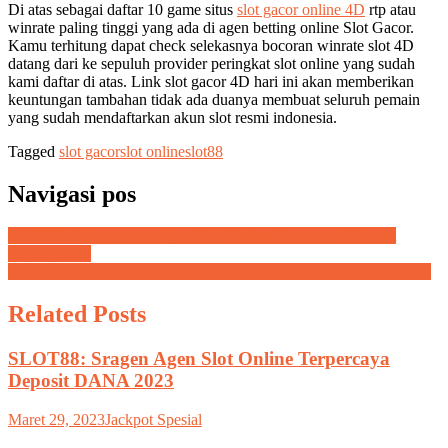
Di atas sebagai daftar 10 game situs
slot gacor online 4D
rtp atau
winrate paling tinggi yang ada di agen betting online Slot Gacor.
Kamu terhitung dapat check selekasnya bocoran winrate slot 4D
datang dari ke sepuluh provider peringkat slot online yang sudah
kami daftar di atas. Link slot gacor 4D hari ini akan memberikan
keuntungan tambahan tidak ada duanya membuat seluruh pemain
yang sudah mendaftarkan akun slot resmi indonesia.
Tagged
slot gacor
slot online
slot88
Navigasi pos
SLOT88: Karanganyar Agen Slot Online Terpercaya Deposit
DANA 2023
SLOT88: Batu Agen Slot Online Terpercaya Deposit DANA 2023
Related Posts
SLOT88: Sragen Agen Slot Online Terpercaya
Deposit DANA 2023
Maret 29, 2023
Jackpot Spesial