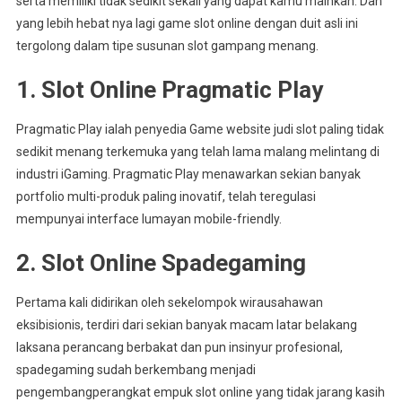
serta memiliki tidak sedikit sekali yang dapat kamu mainkan. Dan
yang lebih hebat nya lagi game slot online dengan duit asli ini
tergolong dalam tipe susunan slot gampang menang.
1. Slot Online Pragmatic Play
Pragmatic Play ialah penyedia Game website judi slot paling tidak
sedikit menang terkemuka yang telah lama malang melintang di
industri iGaming. Pragmatic Play menawarkan sekian banyak
portfolio multi-produk paling inovatif, telah teregulasi
mempunyai interface lumayan mobile-friendly.
2. Slot Online Spadegaming
Pertama kali didirikan oleh sekelompok wirausahawan
eksibisionis, terdiri dari sekian banyak macam latar belakang
laksana perancang berbakat dan pun insinyur profesional,
spadegaming sudah berkembang menjadi
pengembangperangkat empuk slot online yang tidak jarang kasih