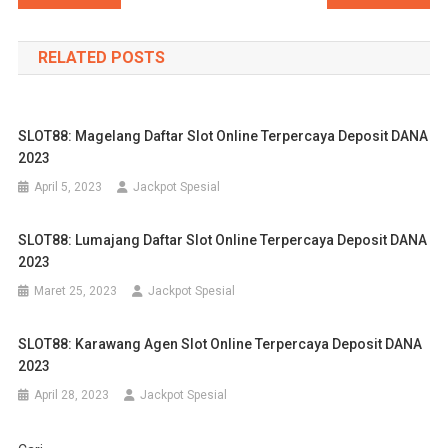
pos
RELATED POSTS
SLOT88: Magelang Daftar Slot Online Terpercaya Deposit DANA
2023
April 5, 2023
Jackpot Spesial
SLOT88: Lumajang Daftar Slot Online Terpercaya Deposit DANA
2023
Maret 25, 2023
Jackpot Spesial
SLOT88: Karawang Agen Slot Online Terpercaya Deposit DANA
2023
April 28, 2023
Jackpot Spesial