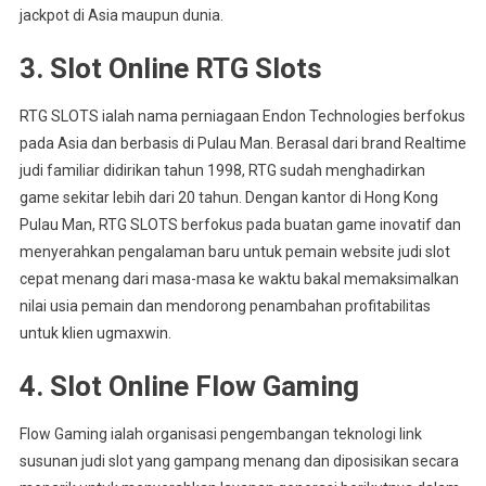
jackpot di Asia maupun dunia.
3. Slot Online RTG Slots
RTG SLOTS ialah nama perniagaan Endon Technologies berfokus
pada Asia dan berbasis di Pulau Man. Berasal dari brand Realtime
judi familiar didirikan tahun 1998, RTG sudah menghadirkan
game sekitar lebih dari 20 tahun. Dengan kantor di Hong Kong
Pulau Man, RTG SLOTS berfokus pada buatan game inovatif dan
menyerahkan pengalaman baru untuk pemain website judi slot
cepat menang dari masa-masa ke waktu bakal memaksimalkan
nilai usia pemain dan mendorong penambahan profitabilitas
untuk klien ugmaxwin.
4. Slot Online Flow Gaming
Flow Gaming ialah organisasi pengembangan teknologi link
susunan judi slot yang gampang menang dan diposisikan secara