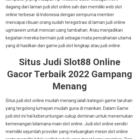
dagang dari laman judi slot online sah dan memiliki web slot
online terbesar di Indonesia dengan sempurna member
mencapai ribuan orang sudah teregistrasi di laman judi online
ugmaxwin untuk mencari uang tambahan. Atau menjadikan
kegiatan mereka bermain judi sebagai mata pencaharian utama
yang di hasilkan dari game judi slot lengkap atau judi online.
Situs Judi Slot88 Online
Gacor Terbaik 2022 Gampang
Menang
Situs judi slot online mudah menang ialah kategori game taruhan
yang tergolong lumayan mudah guna di mainkan. Dalam Game
judi slot ini hal keberuntungan cukup dominan untuk menemukan
kemenangan bilamana main slot online. Judi slot online sendiri
memiliki sejumlah provider yang meluangkan mesin slot online