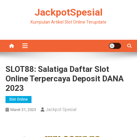
Skip
JackpotSpesial
to
content
Kumpulan Artikel Slot Online Terupdate
SLOT88: Salatiga Daftar Slot
Online Terpercaya Deposit DANA
2023
Slot Online
Jackpot Spesial
Maret 31, 2023