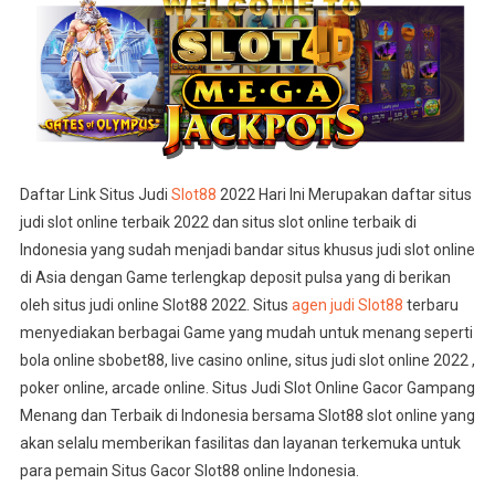
Daftar Link Situs Judi
Slot88
2022 Hari Ini Merupakan daftar situs
judi slot online terbaik 2022 dan situs slot online terbaik di
Indonesia yang sudah menjadi bandar situs khusus judi slot online
di Asia dengan Game terlengkap deposit pulsa yang di berikan
oleh situs judi online Slot88 2022. Situs
agen judi Slot88
terbaru
menyediakan berbagai Game yang mudah untuk menang seperti
bola online sbobet88, live casino online, situs judi slot online 2022 ,
poker online, arcade online. Situs Judi Slot Online Gacor Gampang
Menang dan Terbaik di Indonesia bersama Slot88 slot online yang
akan selalu memberikan fasilitas dan layanan terkemuka untuk
para pemain Situs Gacor Slot88 online Indonesia.