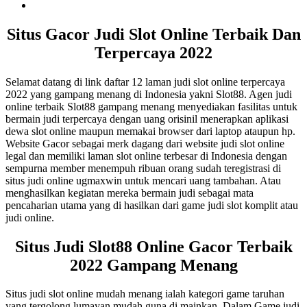
Situs Gacor Judi Slot Online Terbaik Dan
Terpercaya 2022
Selamat datang di link daftar 12 laman judi slot online terpercaya
2022 yang gampang menang di Indonesia yakni Slot88. Agen judi
online terbaik Slot88 gampang menang menyediakan fasilitas untuk
bermain judi terpercaya dengan uang orisinil menerapkan aplikasi
dewa slot online maupun memakai browser dari laptop ataupun hp.
Website Gacor sebagai merk dagang dari website judi slot online
legal dan memiliki laman slot online terbesar di Indonesia dengan
sempurna member menempuh ribuan orang sudah teregistrasi di
situs judi online ugmaxwin untuk mencari uang tambahan. Atau
menghasilkan kegiatan mereka bermain judi sebagai mata
pencaharian utama yang di hasilkan dari game judi slot komplit atau
judi online.
Situs Judi Slot88 Online Gacor Terbaik
2022 Gampang Menang
Situs judi slot online mudah menang ialah kategori game taruhan
yang tergolong lumayan mudah guna di mainkan. Dalam Game judi