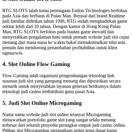
RTG SLOTS ialah nama perniagaan Endon Technologies berfokus
pada Asia dan berbasis di Pulau Man. Berasal dari brand Realtime
judi familiar didirikan tahun 1998, RTG sudah menghadirkan game
sekitar lebih dari 20 tahun. Dengan kantor di Hong Kong Pulau
Man, RTG SLOTS berfokus pada buatan game inovatif dan
menyerahkan pengalaman baru untuk pemain website judi slot cepat
menang dari masa-masa ke waktu bakal memaksimalkan nilai usia
pemain dan mendorong penambahan profitabilitas untuk klien
ugmaxwin.
4. Slot Online Flow Gaming
Flow Gaming ialah organisasi pengembangan teknologi link
susunan judi slot yang gampang menang dan diposisikan secara
menarik untuk menyerahkan layanan generasi berikutnya dalam
teknologi judi casino terdistribusi guna pasar Asia.
5. Judi Slot Online Microgaming
Nama nama website judi slot online teranyar Microgaming
menawarkan portofolio game slot yang sangat selalu menang
terbesar dari seluruh penyedia perangkat empuk judi casino online.
Pilihan slot Microgaming merangkum setiap tema dapat kamu