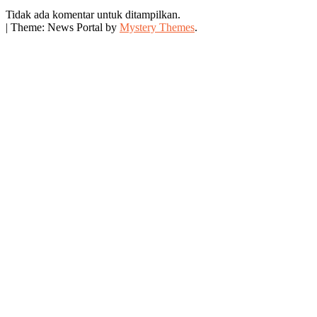
Tidak ada komentar untuk ditampilkan.
|
Theme: News Portal by
Mystery Themes
.