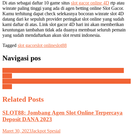
Di atas sebagai daftar 10 game situs
slot gacor online 4D
rtp atau
winrate paling tinggi yang ada di agen betting online Slot Gacor.
Kamu terhitung dapat check selekasnya bocoran winrate slot 4D
datang dari ke sepuluh provider peringkat slot online yang sudah
kami daftar di atas. Link slot gacor 4D hari ini akan memberikan
keuntungan tambahan tidak ada duanya membuat seluruh pemain
yang sudah mendaftarkan akun slot resmi indonesia.
Tagged
slot gacor
slot online
slot88
Navigasi pos
SLOT88: Subang Agen Slot Online Terpercaya Deposit DANA
2023
SLOT88: Singaparna Agen Slot Online Terpercaya Deposit DANA
2023
Related Posts
SLOT88: Jombang Agen Slot Online Terpercaya
Deposit DANA 2023
Maret 30, 2023
Jackpot Spesial