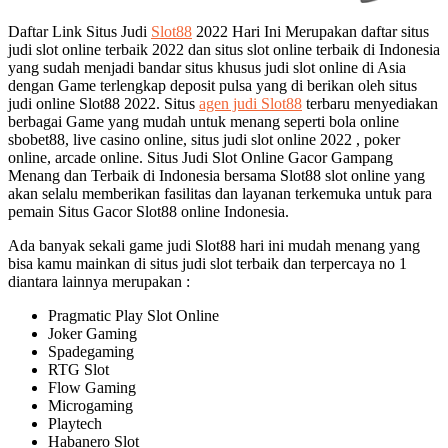
Daftar Link Situs Judi
Slot88
2022 Hari Ini Merupakan daftar situs
judi slot online terbaik 2022 dan situs slot online terbaik di Indonesia
yang sudah menjadi bandar situs khusus judi slot online di Asia
dengan Game terlengkap deposit pulsa yang di berikan oleh situs
judi online Slot88 2022. Situs
agen judi Slot88
terbaru menyediakan
berbagai Game yang mudah untuk menang seperti bola online
sbobet88, live casino online, situs judi slot online 2022 , poker
online, arcade online. Situs Judi Slot Online Gacor Gampang
Menang dan Terbaik di Indonesia bersama Slot88 slot online yang
akan selalu memberikan fasilitas dan layanan terkemuka untuk para
pemain Situs Gacor Slot88 online Indonesia.
Ada banyak sekali game judi Slot88 hari ini mudah menang yang
bisa kamu mainkan di situs judi slot terbaik dan terpercaya no 1
diantara lainnya merupakan :
Pragmatic Play Slot Online
Joker Gaming
Spadegaming
RTG Slot
Flow Gaming
Microgaming
Playtech
Habanero Slot