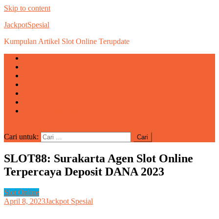
Skip to content
JackpotSpesial
Kumpulan Artikel Slot Online Terupdate
Home
Tips dan Trik Bermain Slot
Agen Slot
Togel Hongkong
Togel Singapura
Togel Sydney
Slot Deposit Pulsa
site mode button
Cari untuk:
SLOT88: Surakarta Agen Slot Online
Terpercaya Deposit DANA 2023
Slot Online
April 8, 2023
Jackpot Spesial