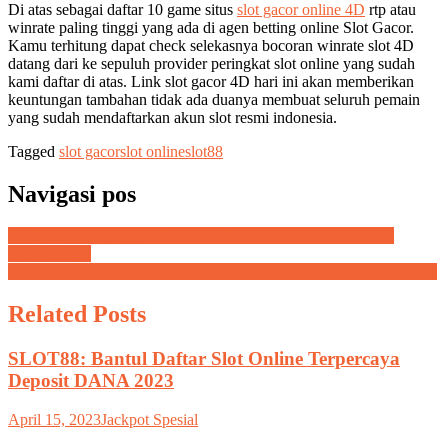
Di atas sebagai daftar 10 game situs
slot gacor online 4D
rtp atau
winrate paling tinggi yang ada di agen betting online Slot Gacor.
Kamu terhitung dapat check selekasnya bocoran winrate slot 4D
datang dari ke sepuluh provider peringkat slot online yang sudah
kami daftar di atas. Link slot gacor 4D hari ini akan memberikan
keuntungan tambahan tidak ada duanya membuat seluruh pemain
yang sudah mendaftarkan akun slot resmi indonesia.
Tagged
slot gacor
slot online
slot88
Navigasi pos
SLOT88: Temanggung Situs Slot Online Terpercaya Deposit
DANA 2023
SLOT88: Garut Agen Slot Online Terpercaya Deposit DANA 2023
Related Posts
SLOT88: Bantul Daftar Slot Online Terpercaya
Deposit DANA 2023
April 15, 2023
Jackpot Spesial