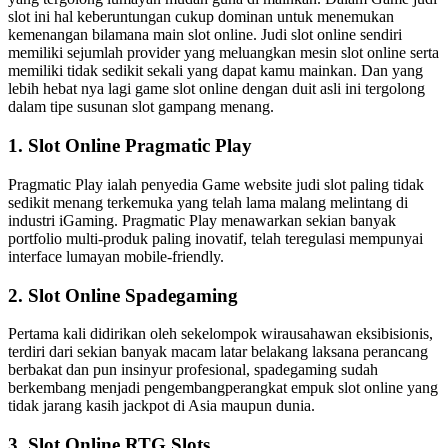
slot ini hal keberuntungan cukup dominan untuk menemukan
kemenangan bilamana main slot online. Judi slot online sendiri
memiliki sejumlah provider yang meluangkan mesin slot online serta
memiliki tidak sedikit sekali yang dapat kamu mainkan. Dan yang
lebih hebat nya lagi game slot online dengan duit asli ini tergolong
dalam tipe susunan slot gampang menang.
1. Slot Online Pragmatic Play
Pragmatic Play ialah penyedia Game website judi slot paling tidak
sedikit menang terkemuka yang telah lama malang melintang di
industri iGaming. Pragmatic Play menawarkan sekian banyak
portfolio multi-produk paling inovatif, telah teregulasi mempunyai
interface lumayan mobile-friendly.
2. Slot Online Spadegaming
Pertama kali didirikan oleh sekelompok wirausahawan eksibisionis,
terdiri dari sekian banyak macam latar belakang laksana perancang
berbakat dan pun insinyur profesional, spadegaming sudah
berkembang menjadi pengembangperangkat empuk slot online yang
tidak jarang kasih jackpot di Asia maupun dunia.
3. Slot Online RTG Slots