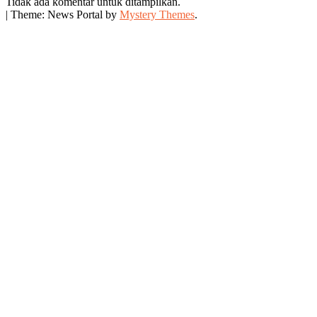
Tidak ada komentar untuk ditampilkan.
|
Theme: News Portal by
Mystery Themes
.