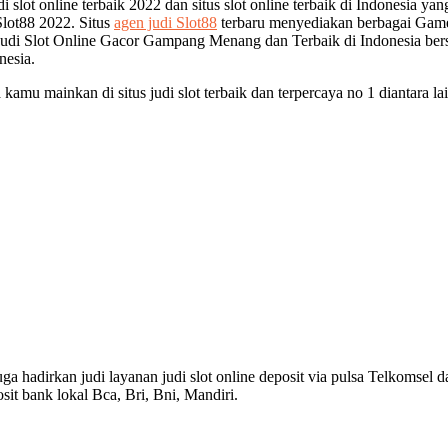
i slot online terbaik 2022 dan situs slot online terbaik di Indonesia ya
Slot88 2022. Situs
agen judi Slot88
terbaru menyediakan berbagai Game 
tus Judi Slot Online Gacor Gampang Menang dan Terbaik di Indonesia ber
nesia.
amu mainkan di situs judi slot terbaik dan terpercaya no 1 diantara l
 juga hadirkan judi layanan judi slot online deposit via pulsa Telkoms
it bank lokal Bca, Bri, Bni, Mandiri.