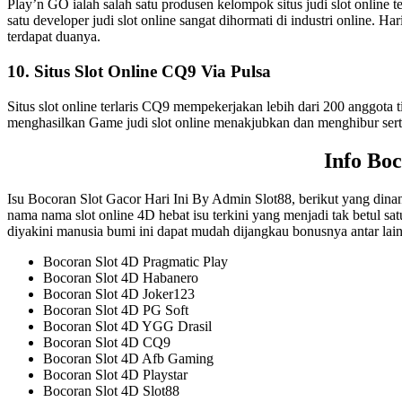
Play’n GO ialah salah satu produsen kelompok situs judi slot onlin
satu developer judi slot online sangat dihormati di industri online. 
terdapat duanya.
10. Situs Slot Online CQ9 Via Pulsa
Situs slot online terlaris CQ9 mempekerjakan lebih dari 200 anggota
menghasilkan Game judi slot online menakjubkan dan menghibur serta b
Info Bo
Isu Bocoran Slot Gacor Hari Ini By Admin Slot88, berikut yang dinan
nama nama slot online 4D hebat isu terkini yang menjadi tak betul sa
diyakini manusia bumi ini dapat mudah dijangkau bonusnya antar lain
Bocoran Slot 4D Pragmatic Play
Bocoran Slot 4D Habanero
Bocoran Slot 4D Joker123
Bocoran Slot 4D PG Soft
Bocoran Slot 4D YGG Drasil
Bocoran Slot 4D CQ9
Bocoran Slot 4D Afb Gaming
Bocoran Slot 4D Playstar
Bocoran Slot 4D Slot88