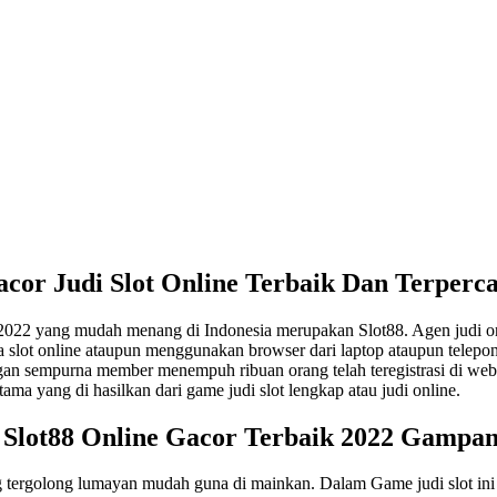
acor Judi Slot Online Terbaik Dan Terperc
aya 2022 yang mudah menang di Indonesia merupakan Slot88. Agen judi 
 slot online ataupun menggunakan browser dari laptop ataupun telepon
dengan sempurna member menempuh ribuan orang telah teregistrasi di w
ama yang di hasilkan dari game judi slot lengkap atau judi online.
i Slot88 Online Gacor Terbaik 2022 Gamp
yang tergolong lumayan mudah guna di mainkan. Dalam Game judi slot