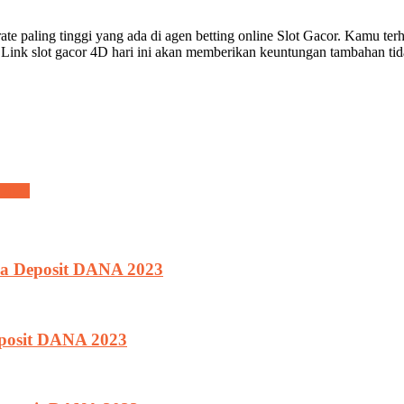
ate paling tinggi yang ada di agen betting online Slot Gacor. Kamu ter
tas. Link slot gacor 4D hari ini akan memberikan keuntungan tambahan
 2023
ya Deposit DANA 2023
eposit DANA 2023