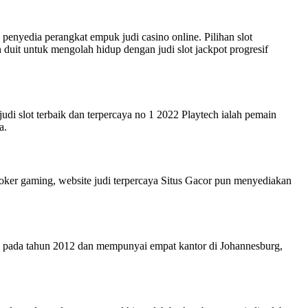
penyedia perangkat empuk judi casino online. Pilihan slot
it untuk mengolah hidup dengan judi slot jackpot progresif
di slot terbaik dan terpercaya no 1 2022 Playtech ialah pemain
a.
, joker gaming, website judi terpercaya Situs Gacor pun menyediakan
kan pada tahun 2012 dan mempunyai empat kantor di Johannesburg,