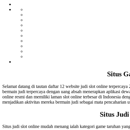
Situs G
Selamat datang di tautan daftar 12 website judi slot online terperc
bermain judi terpercaya dengan uang absah menerapkan aplikasi dewa
online resmi dan memiliki laman slot online terbesar di Indonesia 
menjadikan aktivitas mereka bermain judi sebagai mata pencaharian ut
Situs Jud
Situs judi slot online mudah menang ialah kategori game taruhan 