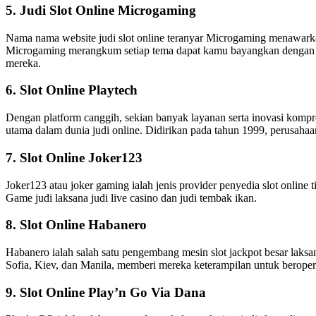
5. Judi Slot Online Microgaming
Nama nama website judi slot online teranyar Microgaming menawarkan 
Microgaming merangkum setiap tema dapat kamu bayangkan dengan tid
mereka.
6. Slot Online Playtech
Dengan platform canggih, sekian banyak layanan serta inovasi kompre
utama dalam dunia judi online. Didirikan pada tahun 1999, perusahaa
7. Slot Online Joker123
Joker123 atau joker gaming ialah jenis provider penyedia slot online 
Game judi laksana judi live casino dan judi tembak ikan.
8. Slot Online Habanero
Habanero ialah salah satu pengembang mesin slot jackpot besar laks
Sofia, Kiev, dan Manila, memberi mereka keterampilan untuk beropera
9. Slot Online Play’n Go Via Dana