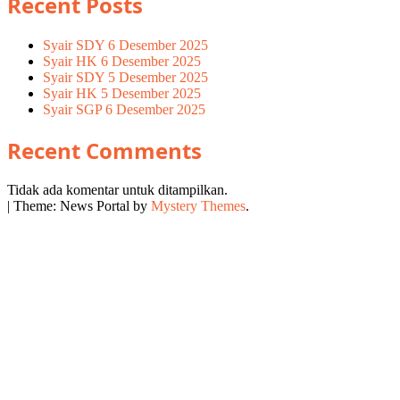
Recent Posts
Syair SDY 6 Desember 2025
Syair HK 6 Desember 2025
Syair SDY 5 Desember 2025
Syair HK 5 Desember 2025
Syair SGP 6 Desember 2025
Recent Comments
Tidak ada komentar untuk ditampilkan.
|
Theme: News Portal by
Mystery Themes
.