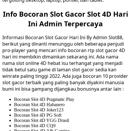
Info Bocoran Slot Gacor Slot 4D Hari
Ini Admin Terpercaya
Informasi Bocoran Slot Gacor Hari Ini By Admin Slot88,
berikut yang dinanti menunggu oleh beberapa penjudi
pro-player yang mencari info bocoran rtp slot gacor 4D
hari ini membikin dimainkan sekarang ini. Ada nama
nama slot online 4D hebat isu terhangat yang menjadi
tidak betul satu game di laman slot gacor sedia kan
winrate paling tinggi 2022. Ada juga bocoran 10 provider
slot gacor terbaik yang paling banyak diyakini manusia
bumi ini bisa gampang dijangkau bonusnya antar lain :
Bocoran Slot 4D Pragmatic Play
Bocoran Slot 4D Habanero
Bocoran Slot 4D Joker123
Bocoran Slot 4D PG Soft
Bocoran Slot 4D YGG Drasil
Bocoran Slot 4D CQ9
Bocoran Slot 4D Afb Gaming