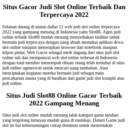
Situs Gacor Judi Slot Online Terbaik Dan
Terpercaya 2022
Selamat datang di tautan daftar 12 web judi slot online terpercaya
2022 yang gampang menang di Indonesia yaitu Slot88. Agen judi
online terbaik Slot88 mudah menang menyediakan fasilitas untuk
bermain judi terpercaya dengan uang absah memakai aplikasi dewa
slot online maupun menerapkan browser dari notebook maupun
telpon pintar. Web Gacor sebagai merk dagang dari situs judi slot
online sah dan mempunyai web slot online terbesar di Indonesia
dengan total member menempuh ribuan orang telah terdaftar di situs
judi online ugmaxwin untuk mencari uang tambahan. Atau
menciptakan kegiatan mereka bermain judi sebagai mata
pencaharian utama yang di hasilkan dari game judi slot komplit atau
judi online.
Situs Judi Slot88 Online Gacor Terbaik
2022 Gampang Menang
Situs judi slot online mudah menang ialah kategori game taruhan
yang tergolong lumayan mudah guna di mainkan. Dalam Game judi
slot ini hal keberuntungan cukup dominan untuk menemukan