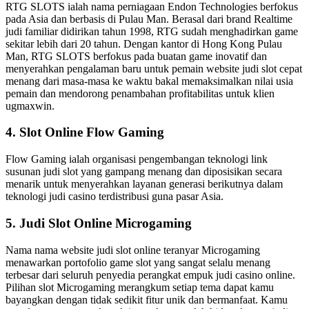
RTG SLOTS ialah nama perniagaan Endon Technologies berfokus
pada Asia dan berbasis di Pulau Man. Berasal dari brand Realtime
judi familiar didirikan tahun 1998, RTG sudah menghadirkan game
sekitar lebih dari 20 tahun. Dengan kantor di Hong Kong Pulau
Man, RTG SLOTS berfokus pada buatan game inovatif dan
menyerahkan pengalaman baru untuk pemain website judi slot cepat
menang dari masa-masa ke waktu bakal memaksimalkan nilai usia
pemain dan mendorong penambahan profitabilitas untuk klien
ugmaxwin.
4. Slot Online Flow Gaming
Flow Gaming ialah organisasi pengembangan teknologi link
susunan judi slot yang gampang menang dan diposisikan secara
menarik untuk menyerahkan layanan generasi berikutnya dalam
teknologi judi casino terdistribusi guna pasar Asia.
5. Judi Slot Online Microgaming
Nama nama website judi slot online teranyar Microgaming
menawarkan portofolio game slot yang sangat selalu menang
terbesar dari seluruh penyedia perangkat empuk judi casino online.
Pilihan slot Microgaming merangkum setiap tema dapat kamu
bayangkan dengan tidak sedikit fitur unik dan bermanfaat. Kamu