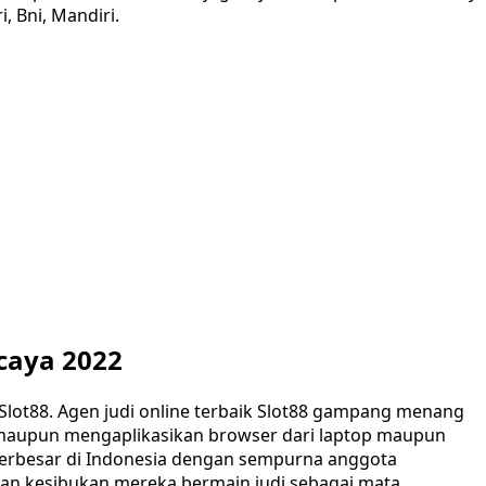
, Bni, Mandiri.
rcaya 2022
 Slot88. Agen judi online terbaik Slot88 gampang menang
e maupun mengaplikasikan browser dari laptop maupun
e terbesar di Indonesia dengan sempurna anggota
kan kesibukan mereka bermain judi sebagai mata