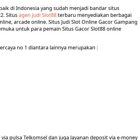
erbaik di Indonesia yang sudah menjadi bandar situs
2. Situs
agen judi Slot88
terbaru menyediakan berbagai
nline, arcade online. Situs Judi Slot Online Gacor Gampang
kemuka untuk para pemain Situs Gacor Slot88 online
percaya no 1 diantara lainnya merupakan :
it via pulsa Telkomsel dan juga layanan deposit via e-money