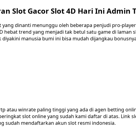
ran Slot Gacor Slot 4D Hari Ini Admin 
ut yang dinanti menunggu oleh beberapa penjudi pro-player 
 hebat trend yang menjadi tak betul satu game di laman slo
k diyakini manusia bumi ini bisa mudah dijangkau bonusnya 
tp atau winrate paling tinggi yang ada di agen betting onl
peringkat slot online yang sudah kami daftar di atas. Link
 sudah mendaftarkan akun slot resmi indonesia.