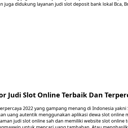
 juga didukung layanan judi slot deposit bank lokal Bca, Bri
or Judi Slot Online Terbaik Dan Terpe
ne terpercaya 2022 yang gampang menang di Indonesia yakni
ngan uang autentik menggunakan aplikasi dewa slot onlin
laman judi slot online sah dan memiliki website slot onlin
ne ugmaxwin untuk mencari uang tambahan. Atau menghasil