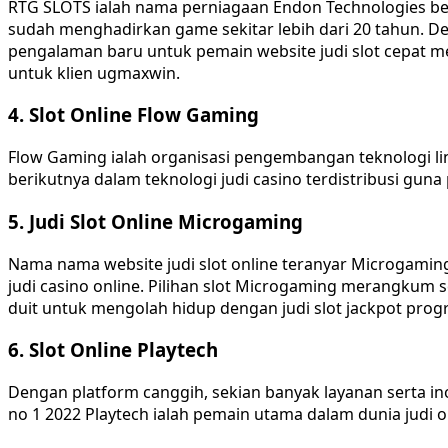
RTG SLOTS ialah nama perniagaan Endon Technologies berfo
sudah menghadirkan game sekitar lebih dari 20 tahun. 
pengalaman baru untuk pemain website judi slot cepat 
untuk klien ugmaxwin.
4. Slot Online Flow Gaming
Flow Gaming ialah organisasi pengembangan teknologi l
berikutnya dalam teknologi judi casino terdistribusi guna 
5. Judi Slot Online Microgaming
Nama nama website judi slot online teranyar Microgamin
judi casino online. Pilihan slot Microgaming merangkum
duit untuk mengolah hidup dengan judi slot jackpot prog
6. Slot Online Playtech
Dengan platform canggih, sekian banyak layanan serta in
no 1 2022 Playtech ialah pemain utama dalam dunia judi o