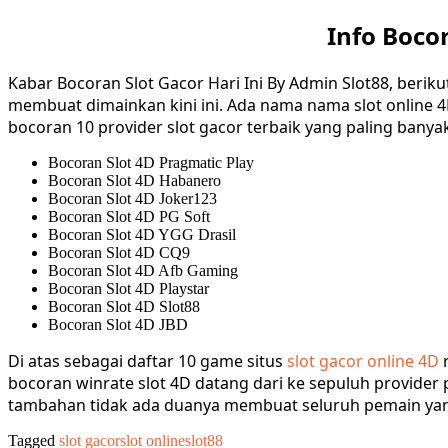
Info Boco
Kabar Bocoran Slot Gacor Hari Ini By Admin Slot88, berik
membuat dimainkan kini ini. Ada nama nama slot online 4D
bocoran 10 provider slot gacor terbaik yang paling banya
Bocoran Slot 4D Pragmatic Play
Bocoran Slot 4D Habanero
Bocoran Slot 4D Joker123
Bocoran Slot 4D PG Soft
Bocoran Slot 4D YGG Drasil
Bocoran Slot 4D CQ9
Bocoran Slot 4D Afb Gaming
Bocoran Slot 4D Playstar
Bocoran Slot 4D Slot88
Bocoran Slot 4D JBD
Di atas sebagai daftar 10 game situs
slot gacor online 4D
r
bocoran winrate slot 4D datang dari ke sepuluh provider 
tambahan tidak ada duanya membuat seluruh pemain yang
Tagged
slot gacor
slot online
slot88