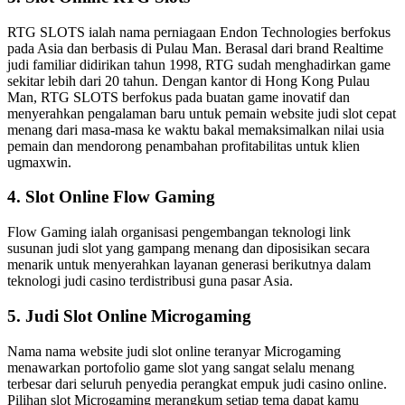
RTG SLOTS ialah nama perniagaan Endon Technologies berfokus
pada Asia dan berbasis di Pulau Man. Berasal dari brand Realtime
judi familiar didirikan tahun 1998, RTG sudah menghadirkan game
sekitar lebih dari 20 tahun. Dengan kantor di Hong Kong Pulau
Man, RTG SLOTS berfokus pada buatan game inovatif dan
menyerahkan pengalaman baru untuk pemain website judi slot cepat
menang dari masa-masa ke waktu bakal memaksimalkan nilai usia
pemain dan mendorong penambahan profitabilitas untuk klien
ugmaxwin.
4. Slot Online Flow Gaming
Flow Gaming ialah organisasi pengembangan teknologi link
susunan judi slot yang gampang menang dan diposisikan secara
menarik untuk menyerahkan layanan generasi berikutnya dalam
teknologi judi casino terdistribusi guna pasar Asia.
5. Judi Slot Online Microgaming
Nama nama website judi slot online teranyar Microgaming
menawarkan portofolio game slot yang sangat selalu menang
terbesar dari seluruh penyedia perangkat empuk judi casino online.
Pilihan slot Microgaming merangkum setiap tema dapat kamu