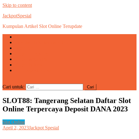
Skip to content
JackpotSpesial
Kumpulan Artikel Slot Online Terupdate
Home
Tips dan Trik Bermain Slot
Agen Slot
Togel Hongkong
Togel Singapura
Togel Sydney
Slot Deposit Pulsa
site mode button
Cari untuk:
SLOT88: Tangerang Selatan Daftar Slot
Online Terpercaya Deposit DANA 2023
Slot Online
April 2, 2023
Jackpot Spesial