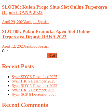
SLOT88: Kulon Progo Situs Slot Online Terpercaya
Deposit DANA 2023
April 29, 2023
Jackpot Spesial
SLOT88: Pulau Pramuka Agen Slot Online
Terpercaya Deposit DANA 2023
April 12, 2023
Jackpot Spesial
Cari
Cari
Recent Posts
Syair SDY 6 Desember 2025
Syair HK 6 Desember 2025
Syair SDY 5 Desember 2025
Syair HK 5 Desember 2025
Syair SGP 6 Desember 2025
Recent Comments