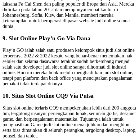
laksana Fa Cai Shen dan paling populer di Eropa dan Asia. Mereka
didirikan pada tahun 2012 dan mempunyai empat kantor di
Johannesburg, Sofia, Kiev, dan Manila, memberi mereka
keterampilan untuk beroperasi di pasar website judi online semua
dunia.
9. Slot Online Play’n Go Via Dana
Play’n GO ialah salah satu produsen kelompok situs judi slot online
terpercaya 2022 & 2022 kesatu yang benar-benar menemukan hak
seluler dan selama dasawarsa terakhir sudah berkembang menjadi
salah satu developer judi slot online sangat dihormati di industri
online. Hari ini mereka tidak melulu menghadirkan judi slot online,
tetapi pun platform dan back office yang menciptakan pengalaman
pemakai tidak terdapat duanya.
10. Situs Slot Online CQ9 Via Pulsa
Situs slot online terlaris CQ9 mempekerjakan lebih dari 200 anggota
tim, tergolong insinyur perlengkapan lunak, seniman grafis, desainer
game, dan berpengalaman matematika. Tujuannya ialah untuk
menghasilkan Game judi slot online menakjubkan dan menghibur
serta bisa dimainkan di seluruh perangkat, tergolong desktop, laptop,
ponsel, dan tablet.