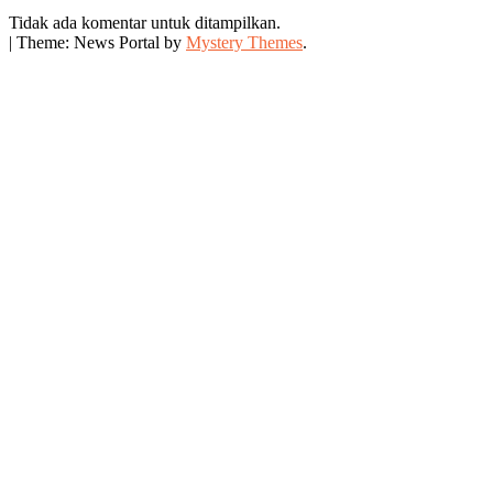
Tidak ada komentar untuk ditampilkan.
|
Theme: News Portal by
Mystery Themes
.