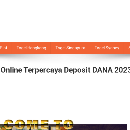
Slot
Togel Hongkong
Togel Singapura
Togel Sydney
 Online Terpercaya Deposit DANA 202