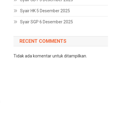
Syair HK 5 Desember 2025
Syair SGP 6 Desember 2025
RECENT COMMENTS
Tidak ada komentar untuk ditampilkan.
i