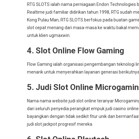
RTG SLOTS ialah nama perniagaan Endon Technologies ber
Realtime judi familiar didirikan tahun 1998, RTG sudah m
Kong Pulau Man, RTG SLOTS berfokus pada buatan game 
slot cepat menang dari masa-masa ke waktu bakal mema
untuk klien ugmaxwin.
4. Slot Online Flow Gaming
Flow Gaming ialah organisasi pengembangan teknologi li
menarik untuk menyerahkan layanan generasi berikutnya da
5. Judi Slot Online Microgami
Nama nama website judi slot online teranyar Microgami
dari seluruh penyedia perangkat empuk judi casino onli
bayangkan dengan tidak sedikit fitur unik dan bermanf
judi slot jackpot progresif mereka.