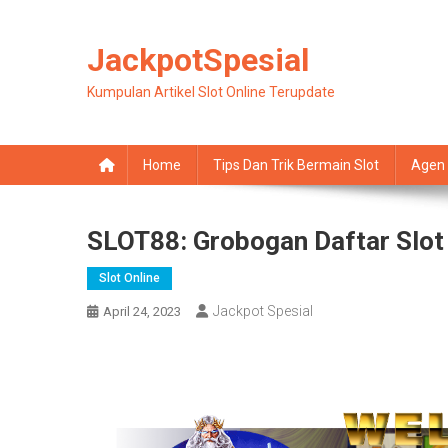
Skip
to
JackpotSpesial
content
Kumpulan Artikel Slot Online Terupdate
Home
Tips Dan Trik Bermain Slot
Agen 
SLOT88: Grobogan Daftar Slot
Slot Online
Jackpot Spesial
April 24, 2023