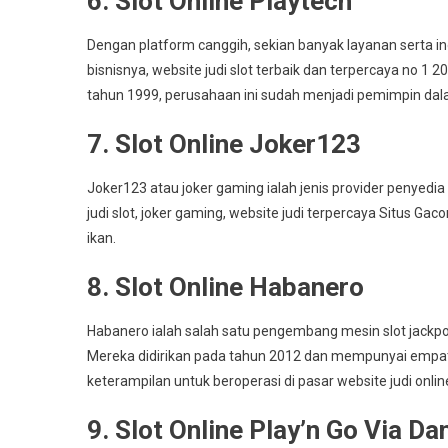
6. Slot Online Playtech
Dengan platform canggih, sekian banyak layanan serta 
bisnisnya, website judi slot terbaik dan terpercaya no 1 
tahun 1999, perusahaan ini sudah menjadi pemimpin dalam
7. Slot Online Joker123
Joker123 atau joker gaming ialah jenis provider penyedia 
judi slot, joker gaming, website judi terpercaya Situs Ga
ikan.
8. Slot Online Habanero
Habanero ialah salah satu pengembang mesin slot jackpot
Mereka didirikan pada tahun 2012 dan mempunyai empat 
keterampilan untuk beroperasi di pasar website judi onli
9. Slot Online Play’n Go Via Da