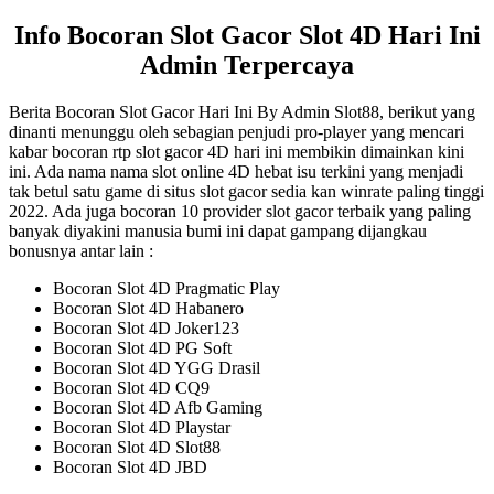
Info Bocoran Slot Gacor Slot 4D Hari Ini
Admin Terpercaya
Berita Bocoran Slot Gacor Hari Ini By Admin Slot88, berikut yang
dinanti menunggu oleh sebagian penjudi pro-player yang mencari
kabar bocoran rtp slot gacor 4D hari ini membikin dimainkan kini
ini. Ada nama nama slot online 4D hebat isu terkini yang menjadi
tak betul satu game di situs slot gacor sedia kan winrate paling tinggi
2022. Ada juga bocoran 10 provider slot gacor terbaik yang paling
banyak diyakini manusia bumi ini dapat gampang dijangkau
bonusnya antar lain :
Bocoran Slot 4D Pragmatic Play
Bocoran Slot 4D Habanero
Bocoran Slot 4D Joker123
Bocoran Slot 4D PG Soft
Bocoran Slot 4D YGG Drasil
Bocoran Slot 4D CQ9
Bocoran Slot 4D Afb Gaming
Bocoran Slot 4D Playstar
Bocoran Slot 4D Slot88
Bocoran Slot 4D JBD