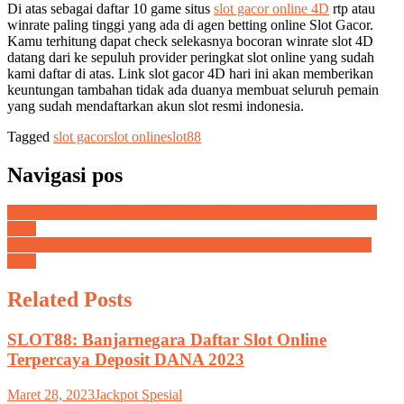
Di atas sebagai daftar 10 game situs
slot gacor online 4D
rtp atau
winrate paling tinggi yang ada di agen betting online Slot Gacor.
Kamu terhitung dapat check selekasnya bocoran winrate slot 4D
datang dari ke sepuluh provider peringkat slot online yang sudah
kami daftar di atas. Link slot gacor 4D hari ini akan memberikan
keuntungan tambahan tidak ada duanya membuat seluruh pemain
yang sudah mendaftarkan akun slot resmi indonesia.
Tagged
slot gacor
slot online
slot88
Navigasi pos
SLOT88: Ngasem Agen Slot Online Terpercaya Deposit DANA
2023
SLOT88: Kendal Agen Slot Online Terpercaya Deposit DANA
2023
Related Posts
SLOT88: Banjarnegara Daftar Slot Online
Terpercaya Deposit DANA 2023
Maret 28, 2023
Jackpot Spesial