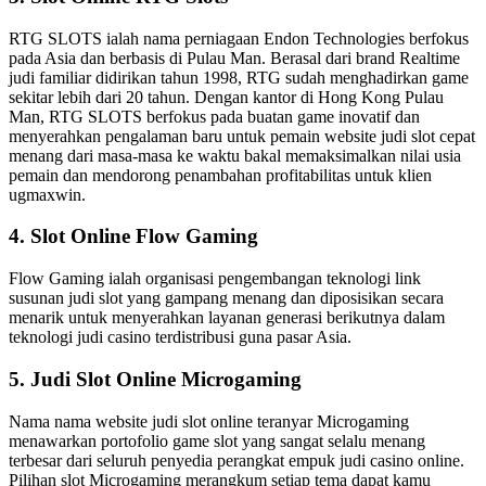
RTG SLOTS ialah nama perniagaan Endon Technologies berfokus
pada Asia dan berbasis di Pulau Man. Berasal dari brand Realtime
judi familiar didirikan tahun 1998, RTG sudah menghadirkan game
sekitar lebih dari 20 tahun. Dengan kantor di Hong Kong Pulau
Man, RTG SLOTS berfokus pada buatan game inovatif dan
menyerahkan pengalaman baru untuk pemain website judi slot cepat
menang dari masa-masa ke waktu bakal memaksimalkan nilai usia
pemain dan mendorong penambahan profitabilitas untuk klien
ugmaxwin.
4. Slot Online Flow Gaming
Flow Gaming ialah organisasi pengembangan teknologi link
susunan judi slot yang gampang menang dan diposisikan secara
menarik untuk menyerahkan layanan generasi berikutnya dalam
teknologi judi casino terdistribusi guna pasar Asia.
5. Judi Slot Online Microgaming
Nama nama website judi slot online teranyar Microgaming
menawarkan portofolio game slot yang sangat selalu menang
terbesar dari seluruh penyedia perangkat empuk judi casino online.
Pilihan slot Microgaming merangkum setiap tema dapat kamu