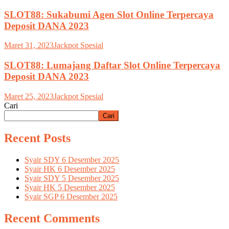
SLOT88: Sukabumi Agen Slot Online Terpercaya
Deposit DANA 2023
Maret 31, 2023
Jackpot Spesial
SLOT88: Lumajang Daftar Slot Online Terpercaya
Deposit DANA 2023
Maret 25, 2023
Jackpot Spesial
Cari
Cari
Recent Posts
Syair SDY 6 Desember 2025
Syair HK 6 Desember 2025
Syair SDY 5 Desember 2025
Syair HK 5 Desember 2025
Syair SGP 6 Desember 2025
Recent Comments