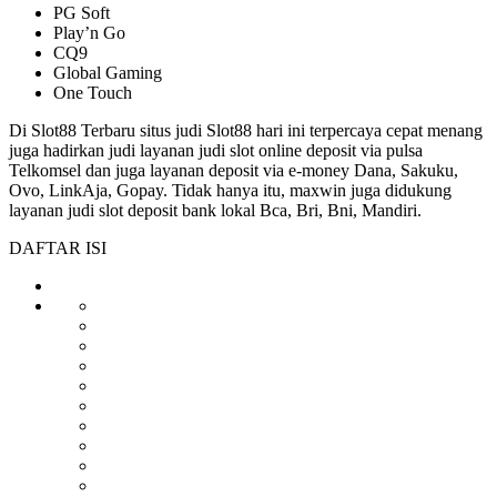
PG Soft
Play’n Go
CQ9
Global Gaming
One Touch
Di Slot88 Terbaru situs judi Slot88 hari ini terpercaya cepat menang
juga hadirkan judi layanan judi slot online deposit via pulsa
Telkomsel dan juga layanan deposit via e-money Dana, Sakuku,
Ovo, LinkAja, Gopay. Tidak hanya itu, maxwin juga didukung
layanan judi slot deposit bank lokal Bca, Bri, Bni, Mandiri.
DAFTAR ISI