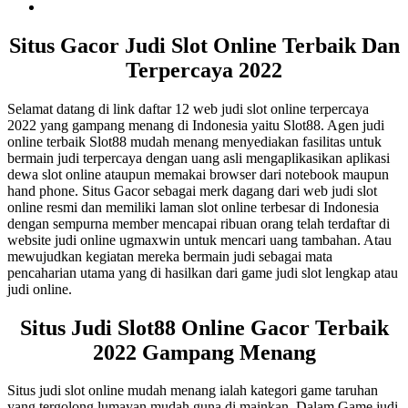
Situs Gacor Judi Slot Online Terbaik Dan
Terpercaya 2022
Selamat datang di link daftar 12 web judi slot online terpercaya
2022 yang gampang menang di Indonesia yaitu Slot88. Agen judi
online terbaik Slot88 mudah menang menyediakan fasilitas untuk
bermain judi terpercaya dengan uang asli mengaplikasikan aplikasi
dewa slot online ataupun memakai browser dari notebook maupun
hand phone. Situs Gacor sebagai merk dagang dari web judi slot
online resmi dan memiliki laman slot online terbesar di Indonesia
dengan sempurna member mencapai ribuan orang telah terdaftar di
website judi online ugmaxwin untuk mencari uang tambahan. Atau
mewujudkan kegiatan mereka bermain judi sebagai mata
pencaharian utama yang di hasilkan dari game judi slot lengkap atau
judi online.
Situs Judi Slot88 Online Gacor Terbaik
2022 Gampang Menang
Situs judi slot online mudah menang ialah kategori game taruhan
yang tergolong lumayan mudah guna di mainkan. Dalam Game judi