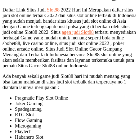
Daftar Link Situs Judi
Slot88
2022 Hari Ini Merupakan daftar situs
judi slot online terbaik 2022 dan situs slot online terbaik di Indonesia
yang sudah menjadi bandar situs khusus judi slot online di Asia
dengan Game terlengkap deposit pulsa yang di berikan oleh situs
judi online Slot88 2022. Situs
agen judi Slot88
terbaru menyediakan
berbagai Game yang mudah untuk menang seperti bola online
sbobet88, live casino online, situs judi slot online 2022 , poker
online, arcade online. Situs Judi Slot Online Gacor Gampang
Menang dan Terbaik di Indonesia bersama Slot88 slot online yang
akan selalu memberikan fasilitas dan layanan terkemuka untuk para
pemain Situs Gacor Slot88 online Indonesia.
Ada banyak sekali game judi Slot88 hari ini mudah menang yang
bisa kamu mainkan di situs judi slot terbaik dan terpercaya no 1
diantara lainnya merupakan :
Pragmatic Play Slot Online
Joker Gaming
Spadegaming
RTG Slot
Flow Gaming
Microgaming
Playtech
Habanero Slot