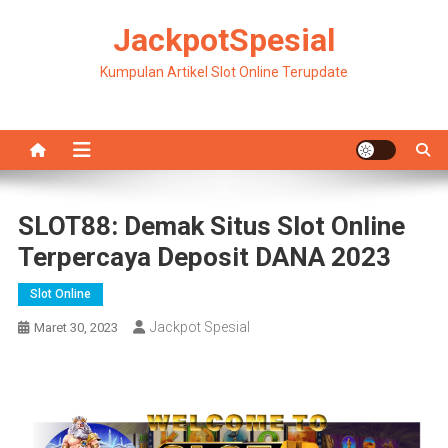
Skip
JackpotSpesial
to
content
Kumpulan Artikel Slot Online Terupdate
SLOT88: Demak Situs Slot Online
Terpercaya Deposit DANA 2023
Slot Online
Jackpot Spesial
Maret 30, 2023