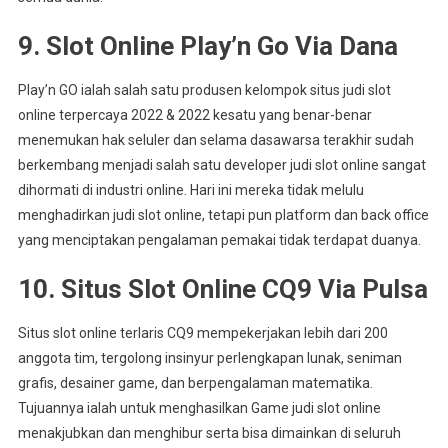
9. Slot Online Play’n Go Via Dana
Play’n GO ialah salah satu produsen kelompok situs judi slot
online terpercaya 2022 & 2022 kesatu yang benar-benar
menemukan hak seluler dan selama dasawarsa terakhir sudah
berkembang menjadi salah satu developer judi slot online sangat
dihormati di industri online. Hari ini mereka tidak melulu
menghadirkan judi slot online, tetapi pun platform dan back office
yang menciptakan pengalaman pemakai tidak terdapat duanya.
10. Situs Slot Online CQ9 Via Pulsa
Situs slot online terlaris CQ9 mempekerjakan lebih dari 200
anggota tim, tergolong insinyur perlengkapan lunak, seniman
grafis, desainer game, dan berpengalaman matematika.
Tujuannya ialah untuk menghasilkan Game judi slot online
menakjubkan dan menghibur serta bisa dimainkan di seluruh