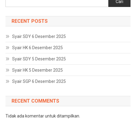
Cari
RECENT POSTS
Syair SDY 6 Desember 2025
Syair HK 6 Desember 2025
Syair SDY 5 Desember 2025
Syair HK 5 Desember 2025
Syair SGP 6 Desember 2025
RECENT COMMENTS
Tidak ada komentar untuk ditampilkan.