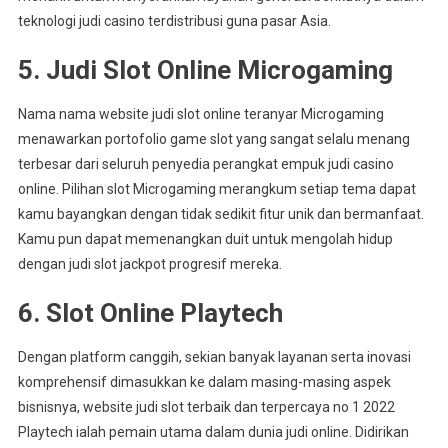
teknologi judi casino terdistribusi guna pasar Asia.
5. Judi Slot Online Microgaming
Nama nama website judi slot online teranyar Microgaming
menawarkan portofolio game slot yang sangat selalu menang
terbesar dari seluruh penyedia perangkat empuk judi casino
online. Pilihan slot Microgaming merangkum setiap tema dapat
kamu bayangkan dengan tidak sedikit fitur unik dan bermanfaat.
Kamu pun dapat memenangkan duit untuk mengolah hidup
dengan judi slot jackpot progresif mereka.
6. Slot Online Playtech
Dengan platform canggih, sekian banyak layanan serta inovasi
komprehensif dimasukkan ke dalam masing-masing aspek
bisnisnya, website judi slot terbaik dan terpercaya no 1 2022
Playtech ialah pemain utama dalam dunia judi online. Didirikan