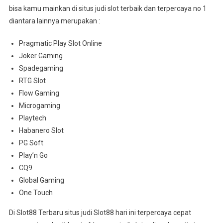
bisa kamu mainkan di situs judi slot terbaik dan terpercaya no 1
diantara lainnya merupakan :
Pragmatic Play Slot Online
Joker Gaming
Spadegaming
RTG Slot
Flow Gaming
Microgaming
Playtech
Habanero Slot
PG Soft
Play’n Go
CQ9
Global Gaming
One Touch
Di Slot88 Terbaru situs judi Slot88 hari ini terpercaya cepat