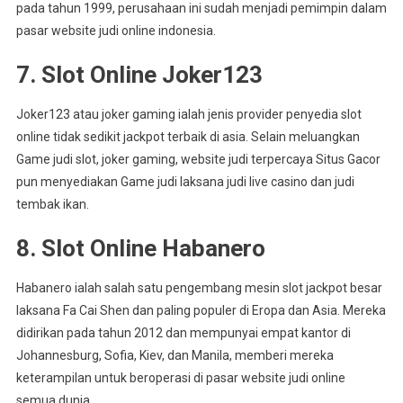
pada tahun 1999, perusahaan ini sudah menjadi pemimpin dalam
pasar website judi online indonesia.
7. Slot Online Joker123
Joker123 atau joker gaming ialah jenis provider penyedia slot
online tidak sedikit jackpot terbaik di asia. Selain meluangkan
Game judi slot, joker gaming, website judi terpercaya Situs Gacor
pun menyediakan Game judi laksana judi live casino dan judi
tembak ikan.
8. Slot Online Habanero
Habanero ialah salah satu pengembang mesin slot jackpot besar
laksana Fa Cai Shen dan paling populer di Eropa dan Asia. Mereka
didirikan pada tahun 2012 dan mempunyai empat kantor di
Johannesburg, Sofia, Kiev, dan Manila, memberi mereka
keterampilan untuk beroperasi di pasar website judi online
semua dunia.