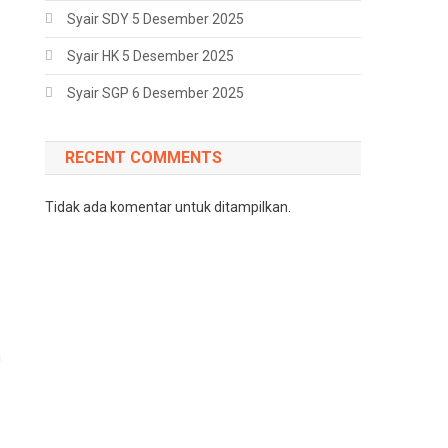
Syair SDY 5 Desember 2025
Syair HK 5 Desember 2025
Syair SGP 6 Desember 2025
RECENT COMMENTS
Tidak ada komentar untuk ditampilkan.
i