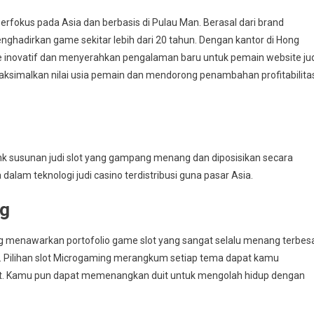
fokus pada Asia dan berbasis di Pulau Man. Berasal dari brand
enghadirkan game sekitar lebih dari 20 tahun. Dengan kantor di Hong
inovatif dan menyerahkan pengalaman baru untuk pemain website ju
ksimalkan nilai usia pemain dan mendorong penambahan profitabilita
nk susunan judi slot yang gampang menang dan diposisikan secara
lam teknologi judi casino terdistribusi guna pasar Asia.
ng
ng menawarkan portofolio game slot yang sangat selalu menang terbes
ne. Pilihan slot Microgaming merangkum setiap tema dapat kamu
aat. Kamu pun dapat memenangkan duit untuk mengolah hidup dengan