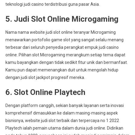
teknologi judi casino terdistribusi guna pasar Asia.
5. Judi Slot Online Microgaming
Nama nama website judi slot online teranyar Microgaming
menawarkan portofolio game slot yang sangat selalu menang
terbesar dari seluruh penyedia perangkat empuk judi casino
online. Pilihan slot Microgaming merangkum setiap tema dapat
kamu bayangkan dengan tidak sedikit fitur unik dan bermanfaat.
Kamu pun dapat memenangkan duit untuk mengolah hidup
dengan judi slot jackpot progresif mereka.
6. Slot Online Playtech
Dengan platform canggih, sekian banyak layanan serta inovasi
komprehensif dimasukkan ke dalam masing-masing aspek
bisnisnya, website judi slot terbaik dan terpercaya no 1 2022
Playtech ialah pemain utama dalam dunia judi online. Didirikan