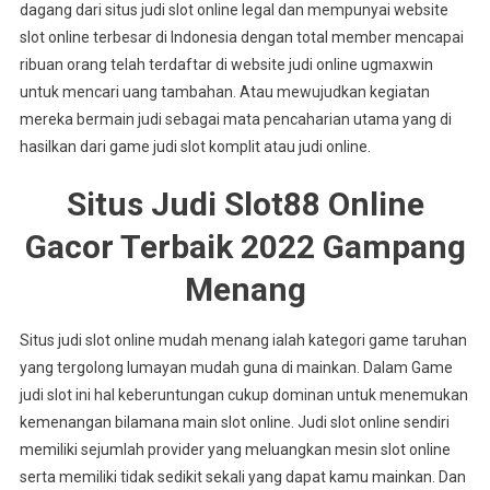
dagang dari situs judi slot online legal dan mempunyai website
slot online terbesar di Indonesia dengan total member mencapai
ribuan orang telah terdaftar di website judi online ugmaxwin
untuk mencari uang tambahan. Atau mewujudkan kegiatan
mereka bermain judi sebagai mata pencaharian utama yang di
hasilkan dari game judi slot komplit atau judi online.
Situs Judi Slot88 Online
Gacor Terbaik 2022 Gampang
Menang
Situs judi slot online mudah menang ialah kategori game taruhan
yang tergolong lumayan mudah guna di mainkan. Dalam Game
judi slot ini hal keberuntungan cukup dominan untuk menemukan
kemenangan bilamana main slot online. Judi slot online sendiri
memiliki sejumlah provider yang meluangkan mesin slot online
serta memiliki tidak sedikit sekali yang dapat kamu mainkan. Dan