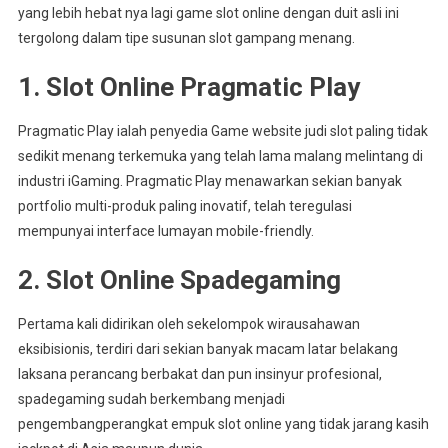
yang lebih hebat nya lagi game slot online dengan duit asli ini
tergolong dalam tipe susunan slot gampang menang.
1. Slot Online Pragmatic Play
Pragmatic Play ialah penyedia Game website judi slot paling tidak
sedikit menang terkemuka yang telah lama malang melintang di
industri iGaming. Pragmatic Play menawarkan sekian banyak
portfolio multi-produk paling inovatif, telah teregulasi
mempunyai interface lumayan mobile-friendly.
2. Slot Online Spadegaming
Pertama kali didirikan oleh sekelompok wirausahawan
eksibisionis, terdiri dari sekian banyak macam latar belakang
laksana perancang berbakat dan pun insinyur profesional,
spadegaming sudah berkembang menjadi
pengembangperangkat empuk slot online yang tidak jarang kasih