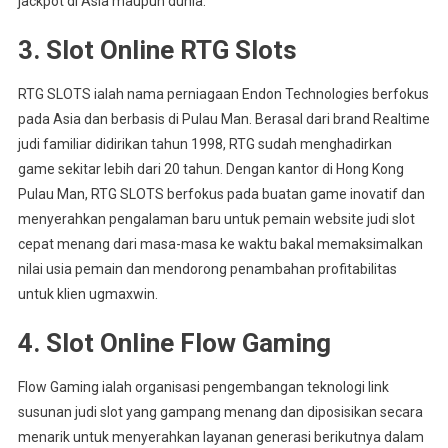
jackpot di Asia maupun dunia.
3. Slot Online RTG Slots
RTG SLOTS ialah nama perniagaan Endon Technologies berfokus
pada Asia dan berbasis di Pulau Man. Berasal dari brand Realtime
judi familiar didirikan tahun 1998, RTG sudah menghadirkan
game sekitar lebih dari 20 tahun. Dengan kantor di Hong Kong
Pulau Man, RTG SLOTS berfokus pada buatan game inovatif dan
menyerahkan pengalaman baru untuk pemain website judi slot
cepat menang dari masa-masa ke waktu bakal memaksimalkan
nilai usia pemain dan mendorong penambahan profitabilitas
untuk klien ugmaxwin.
4. Slot Online Flow Gaming
Flow Gaming ialah organisasi pengembangan teknologi link
susunan judi slot yang gampang menang dan diposisikan secara
menarik untuk menyerahkan layanan generasi berikutnya dalam