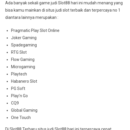
Ada banyak sekali game judi Slot88 hari ini mudah menang yang
bisa kamu mainkan di situs judi slot terbaik dan terpercaya no 1
diantara lainnya merupakan :
Pragmatic Play Slot Online
Joker Gaming
Spadegaming
RTG Slot
Flow Gaming
Microgaming
Playtech
Habanero Slot
PG Soft
Play’n Go
CQ9
Global Gaming
One Touch
Di Slot88 Terbaru situs judi Slot88 hari ini terpercaya cepat