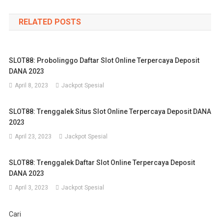
pos
RELATED POSTS
SLOT88: Probolinggo Daftar Slot Online Terpercaya Deposit
DANA 2023
April 8, 2023
Jackpot Spesial
SLOT88: Trenggalek Situs Slot Online Terpercaya Deposit DANA
2023
April 23, 2023
Jackpot Spesial
SLOT88: Trenggalek Daftar Slot Online Terpercaya Deposit
DANA 2023
April 3, 2023
Jackpot Spesial
Cari