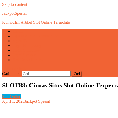
Skip to content
JackpotSpesial
Kumpulan Artikel Slot Online Terupdate
Home
Tips dan Trik Bermain Slot
Agen Slot
Togel Hongkong
Togel Singapura
Togel Sydney
Slot Deposit Pulsa
site mode button
Cari untuk:
SLOT88: Ciruas Situs Slot Online Terper
Slot Online
April 1, 2023
Jackpot Spesial