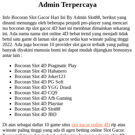
Admin Terpercaya
Info Bocoran Slot Gacor Hari Ini By Admin Slot88, berikut yang
dinanti menunggu oleh beberapa penjudi pro-player yang mencari
isu bocoran rtp slot gacor 4D hari ini membuat dimainkan sekarang
ini. Ada nama nama slot online 4D hebat trend yang menjadi tidak
betul satu game di laman slot gacor sedia kan winrate paling tinggi
2022. Ada juga bocoran 10 provider slot gacor terbaik yang paling
banyak diyakini manusia bumi ini dapat mudah dijangkau bonusnya
antar lain :
Bocoran Slot 4D Pragmatic Play
Bocoran Slot 4D Habanero
Bocoran Slot 4D Joker123
Bocoran Slot 4D PG Soft
Bocoran Slot 4D YGG Drasil
Bocoran Slot 4D CQ9
Bocoran Slot 4D Afb Gaming
Bocoran Slot 4D Playstar
Bocoran Slot 4D Slot88
Bocoran Slot 4D JBD
Di atas sebagai daftar 10 game situs
slot gacor online 4D
rtp atau
winrate paling tinggi yang ada di agen betting online Slot Gacor.