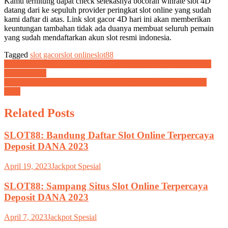
Kamu terhitung dapat check selekasnya bocoran winrate slot 4D
datang dari ke sepuluh provider peringkat slot online yang sudah
kami daftar di atas. Link slot gacor 4D hari ini akan memberikan
keuntungan tambahan tidak ada duanya membuat seluruh pemain
yang sudah mendaftarkan akun slot resmi indonesia.
Tagged
slot gacor
slot online
slot88
Navigasi
SLOT88: Tarogong Kidul Agen Slot Online Terpercaya Deposit
DANA 2023
pos
SLOT88: Lebak Agen Slot Online Terpercaya Deposit DANA
2023
Related Posts
SLOT88: Bandung Daftar Slot Online Terpercaya
Deposit DANA 2023
April 19, 2023
Jackpot Spesial
SLOT88: Sampang Situs Slot Online Terpercaya
Deposit DANA 2023
April 7, 2023
Jackpot Spesial