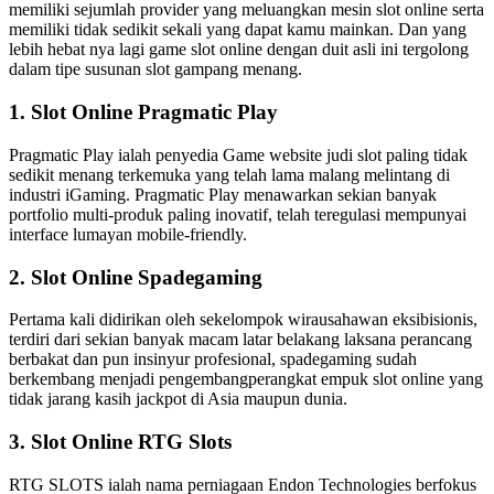
memiliki sejumlah provider yang meluangkan mesin slot online serta
memiliki tidak sedikit sekali yang dapat kamu mainkan. Dan yang
lebih hebat nya lagi game slot online dengan duit asli ini tergolong
dalam tipe susunan slot gampang menang.
1. Slot Online Pragmatic Play
Pragmatic Play ialah penyedia Game website judi slot paling tidak
sedikit menang terkemuka yang telah lama malang melintang di
industri iGaming. Pragmatic Play menawarkan sekian banyak
portfolio multi-produk paling inovatif, telah teregulasi mempunyai
interface lumayan mobile-friendly.
2. Slot Online Spadegaming
Pertama kali didirikan oleh sekelompok wirausahawan eksibisionis,
terdiri dari sekian banyak macam latar belakang laksana perancang
berbakat dan pun insinyur profesional, spadegaming sudah
berkembang menjadi pengembangperangkat empuk slot online yang
tidak jarang kasih jackpot di Asia maupun dunia.
3. Slot Online RTG Slots
RTG SLOTS ialah nama perniagaan Endon Technologies berfokus