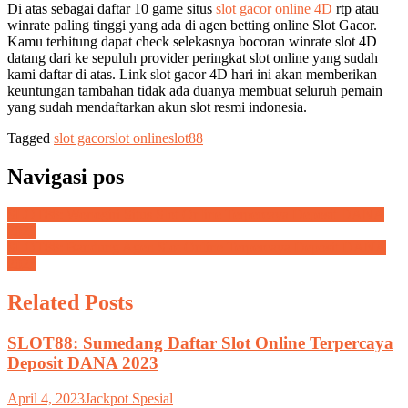
Di atas sebagai daftar 10 game situs
slot gacor online 4D
rtp atau
winrate paling tinggi yang ada di agen betting online Slot Gacor.
Kamu terhitung dapat check selekasnya bocoran winrate slot 4D
datang dari ke sepuluh provider peringkat slot online yang sudah
kami daftar di atas. Link slot gacor 4D hari ini akan memberikan
keuntungan tambahan tidak ada duanya membuat seluruh pemain
yang sudah mendaftarkan akun slot resmi indonesia.
Tagged
slot gacor
slot online
slot88
Navigasi pos
SLOT88: Wonogiri Situs Slot Online Terpercaya Deposit DANA
2023
SLOT88: Bandung Agen Slot Online Terpercaya Deposit DANA
2023
Related Posts
SLOT88: Sumedang Daftar Slot Online Terpercaya
Deposit DANA 2023
April 4, 2023
Jackpot Spesial