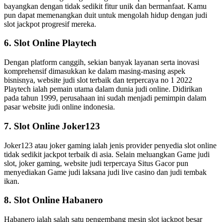
bayangkan dengan tidak sedikit fitur unik dan bermanfaat. Kamu
pun dapat memenangkan duit untuk mengolah hidup dengan judi
slot jackpot progresif mereka.
6. Slot Online Playtech
Dengan platform canggih, sekian banyak layanan serta inovasi
komprehensif dimasukkan ke dalam masing-masing aspek
bisnisnya, website judi slot terbaik dan terpercaya no 1 2022
Playtech ialah pemain utama dalam dunia judi online. Didirikan
pada tahun 1999, perusahaan ini sudah menjadi pemimpin dalam
pasar website judi online indonesia.
7. Slot Online Joker123
Joker123 atau joker gaming ialah jenis provider penyedia slot online
tidak sedikit jackpot terbaik di asia. Selain meluangkan Game judi
slot, joker gaming, website judi terpercaya Situs Gacor pun
menyediakan Game judi laksana judi live casino dan judi tembak
ikan.
8. Slot Online Habanero
Habanero ialah salah satu pengembang mesin slot jackpot besar