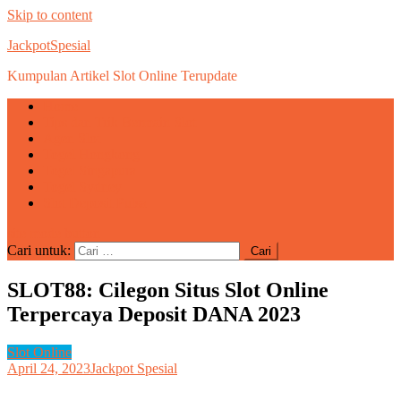
Skip to content
JackpotSpesial
Kumpulan Artikel Slot Online Terupdate
Home
Tips dan Trik Bermain Slot
Agen Slot
Togel Hongkong
Togel Singapura
Togel Sydney
Slot Deposit Pulsa
site mode button
Cari untuk:
SLOT88: Cilegon Situs Slot Online
Terpercaya Deposit DANA 2023
Slot Online
April 24, 2023
Jackpot Spesial