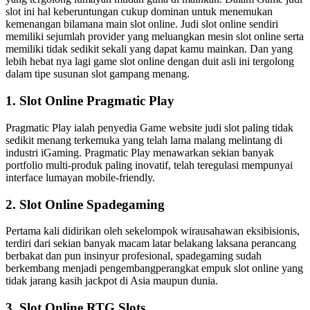
slot ini hal keberuntungan cukup dominan untuk menemukan
kemenangan bilamana main slot online. Judi slot online sendiri
memiliki sejumlah provider yang meluangkan mesin slot online serta
memiliki tidak sedikit sekali yang dapat kamu mainkan. Dan yang
lebih hebat nya lagi game slot online dengan duit asli ini tergolong
dalam tipe susunan slot gampang menang.
1. Slot Online Pragmatic Play
Pragmatic Play ialah penyedia Game website judi slot paling tidak
sedikit menang terkemuka yang telah lama malang melintang di
industri iGaming. Pragmatic Play menawarkan sekian banyak
portfolio multi-produk paling inovatif, telah teregulasi mempunyai
interface lumayan mobile-friendly.
2. Slot Online Spadegaming
Pertama kali didirikan oleh sekelompok wirausahawan eksibisionis,
terdiri dari sekian banyak macam latar belakang laksana perancang
berbakat dan pun insinyur profesional, spadegaming sudah
berkembang menjadi pengembangperangkat empuk slot online yang
tidak jarang kasih jackpot di Asia maupun dunia.
3. Slot Online RTG Slots