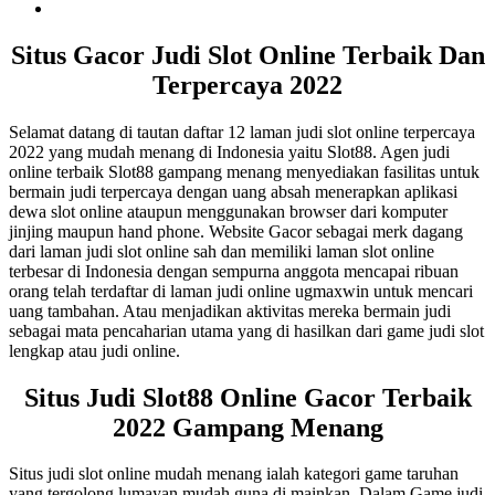
Situs Gacor Judi Slot Online Terbaik Dan
Terpercaya 2022
Selamat datang di tautan daftar 12 laman judi slot online terpercaya
2022 yang mudah menang di Indonesia yaitu Slot88. Agen judi
online terbaik Slot88 gampang menang menyediakan fasilitas untuk
bermain judi terpercaya dengan uang absah menerapkan aplikasi
dewa slot online ataupun menggunakan browser dari komputer
jinjing maupun hand phone. Website Gacor sebagai merk dagang
dari laman judi slot online sah dan memiliki laman slot online
terbesar di Indonesia dengan sempurna anggota mencapai ribuan
orang telah terdaftar di laman judi online ugmaxwin untuk mencari
uang tambahan. Atau menjadikan aktivitas mereka bermain judi
sebagai mata pencaharian utama yang di hasilkan dari game judi slot
lengkap atau judi online.
Situs Judi Slot88 Online Gacor Terbaik
2022 Gampang Menang
Situs judi slot online mudah menang ialah kategori game taruhan
yang tergolong lumayan mudah guna di mainkan. Dalam Game judi