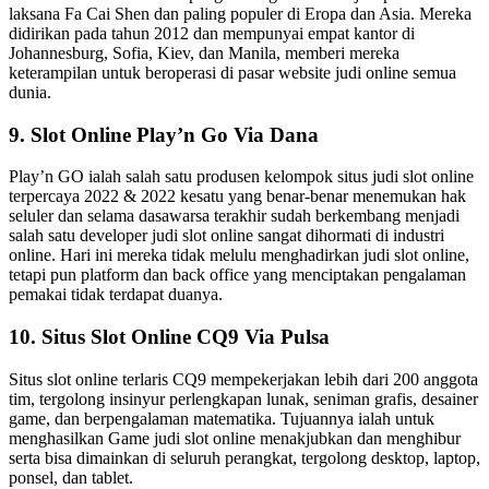
laksana Fa Cai Shen dan paling populer di Eropa dan Asia. Mereka
didirikan pada tahun 2012 dan mempunyai empat kantor di
Johannesburg, Sofia, Kiev, dan Manila, memberi mereka
keterampilan untuk beroperasi di pasar website judi online semua
dunia.
9. Slot Online Play’n Go Via Dana
Play’n GO ialah salah satu produsen kelompok situs judi slot online
terpercaya 2022 & 2022 kesatu yang benar-benar menemukan hak
seluler dan selama dasawarsa terakhir sudah berkembang menjadi
salah satu developer judi slot online sangat dihormati di industri
online. Hari ini mereka tidak melulu menghadirkan judi slot online,
tetapi pun platform dan back office yang menciptakan pengalaman
pemakai tidak terdapat duanya.
10. Situs Slot Online CQ9 Via Pulsa
Situs slot online terlaris CQ9 mempekerjakan lebih dari 200 anggota
tim, tergolong insinyur perlengkapan lunak, seniman grafis, desainer
game, dan berpengalaman matematika. Tujuannya ialah untuk
menghasilkan Game judi slot online menakjubkan dan menghibur
serta bisa dimainkan di seluruh perangkat, tergolong desktop, laptop,
ponsel, dan tablet.