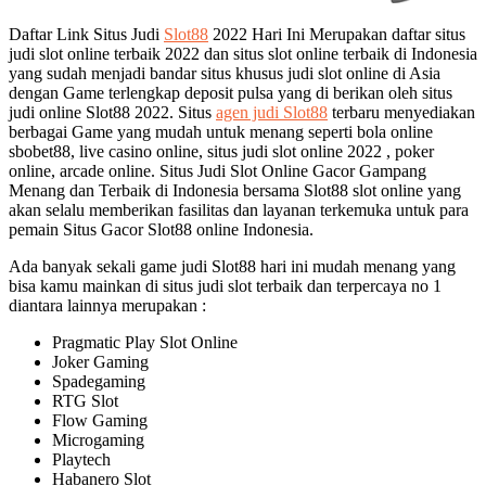
Daftar Link Situs Judi
Slot88
2022 Hari Ini Merupakan daftar situs
judi slot online terbaik 2022 dan situs slot online terbaik di Indonesia
yang sudah menjadi bandar situs khusus judi slot online di Asia
dengan Game terlengkap deposit pulsa yang di berikan oleh situs
judi online Slot88 2022. Situs
agen judi Slot88
terbaru menyediakan
berbagai Game yang mudah untuk menang seperti bola online
sbobet88, live casino online, situs judi slot online 2022 , poker
online, arcade online. Situs Judi Slot Online Gacor Gampang
Menang dan Terbaik di Indonesia bersama Slot88 slot online yang
akan selalu memberikan fasilitas dan layanan terkemuka untuk para
pemain Situs Gacor Slot88 online Indonesia.
Ada banyak sekali game judi Slot88 hari ini mudah menang yang
bisa kamu mainkan di situs judi slot terbaik dan terpercaya no 1
diantara lainnya merupakan :
Pragmatic Play Slot Online
Joker Gaming
Spadegaming
RTG Slot
Flow Gaming
Microgaming
Playtech
Habanero Slot