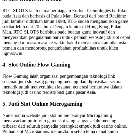
RTG SLOTS ialah nama perniagaan Endon Technologies berfokus
pada Asia dan berbasis di Pulau Man. Berasal dari brand Realtime
judi familiar didirikan tahun 1998, RTG sudah menghadirkan game
sekitar lebih dari 20 tahun. Dengan kantor di Hong Kong Pulau
Man, RTG SLOTS berfokus pada buatan game inovatif dan
menyerahkan pengalaman baru untuk pemain website judi slot cepat
menang dari masa-masa ke waktu bakal memaksimalkan nilai usia
pemain dan mendorong penambahan profitabilitas untuk klien
ugmaxwin.
4. Slot Online Flow Gaming
Flow Gaming ialah organisasi pengembangan teknologi link
susunan judi slot yang gampang menang dan diposisikan secara
menarik untuk menyerahkan layanan generasi berikutnya dalam
teknologi judi casino terdistribusi guna pasar Asia.
5. Judi Slot Online Microgaming
Nama nama website judi slot online teranyar Microgaming
menawarkan portofolio game slot yang sangat selalu menang
terbesar dari seluruh penyedia perangkat empuk judi casino online.
Pilihan slot Microgaming merangkum setiap tema dapat kamu