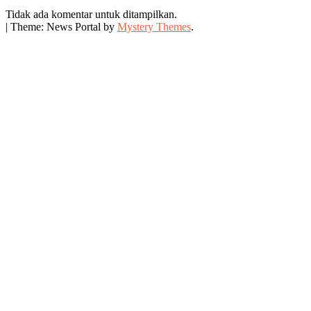
Tidak ada komentar untuk ditampilkan.
|
Theme: News Portal by
Mystery Themes
.