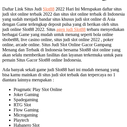
Daftar Link Situs Judi
Slot88
2022 Hari Ini Merupakan daftar situs
judi slot online terbaik 2022 dan situs slot online terbaik di Indonesia
yang sudah menjadi bandar situs khusus judi slot online di Asia
dengan Game terlengkap deposit pulsa yang di berikan oleh situs
judi online Slot88 2022. Situs
agen judi Slot88
terbaru menyediakan
berbagai Game yang mudah untuk menang seperti bola online
sbobet88, live casino online, situs judi slot online 2022 , poker
online, arcade online. Situs Judi Slot Online Gacor Gampang
Menang dan Terbaik di Indonesia bersama Slot88 slot online yang
akan selalu memberikan fasilitas dan layanan terkemuka untuk para
pemain Situs Gacor Slot88 online Indonesia.
Ada banyak sekali game judi Slot88 hari ini mudah menang yang
bisa kamu mainkan di situs judi slot terbaik dan terpercaya no 1
diantara lainnya merupakan :
Pragmatic Play Slot Online
Joker Gaming
Spadegaming
RTG Slot
Flow Gaming
Microgaming
Playtech
Habanero Slot