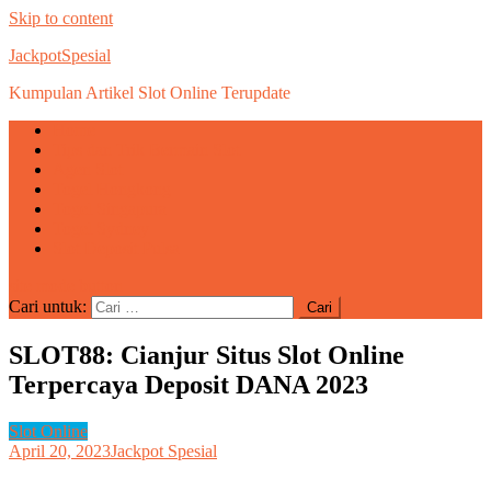
Skip to content
JackpotSpesial
Kumpulan Artikel Slot Online Terupdate
Home
Tips dan Trik Bermain Slot
Agen Slot
Togel Hongkong
Togel Singapura
Togel Sydney
Slot Deposit Pulsa
site mode button
Cari untuk:
SLOT88: Cianjur Situs Slot Online
Terpercaya Deposit DANA 2023
Slot Online
April 20, 2023
Jackpot Spesial