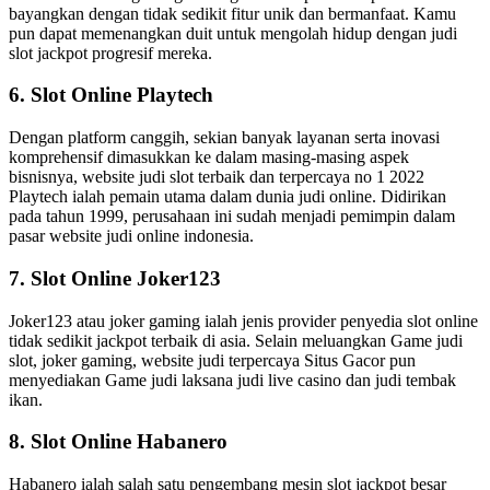
bayangkan dengan tidak sedikit fitur unik dan bermanfaat. Kamu
pun dapat memenangkan duit untuk mengolah hidup dengan judi
slot jackpot progresif mereka.
6. Slot Online Playtech
Dengan platform canggih, sekian banyak layanan serta inovasi
komprehensif dimasukkan ke dalam masing-masing aspek
bisnisnya, website judi slot terbaik dan terpercaya no 1 2022
Playtech ialah pemain utama dalam dunia judi online. Didirikan
pada tahun 1999, perusahaan ini sudah menjadi pemimpin dalam
pasar website judi online indonesia.
7. Slot Online Joker123
Joker123 atau joker gaming ialah jenis provider penyedia slot online
tidak sedikit jackpot terbaik di asia. Selain meluangkan Game judi
slot, joker gaming, website judi terpercaya Situs Gacor pun
menyediakan Game judi laksana judi live casino dan judi tembak
ikan.
8. Slot Online Habanero
Habanero ialah salah satu pengembang mesin slot jackpot besar