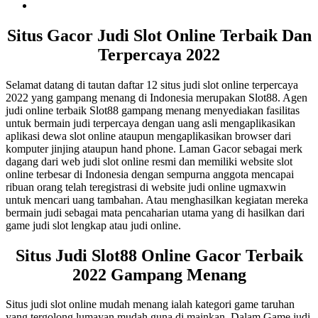
Situs Gacor Judi Slot Online Terbaik Dan
Terpercaya 2022
Selamat datang di tautan daftar 12 situs judi slot online terpercaya
2022 yang gampang menang di Indonesia merupakan Slot88. Agen
judi online terbaik Slot88 gampang menang menyediakan fasilitas
untuk bermain judi terpercaya dengan uang asli mengaplikasikan
aplikasi dewa slot online ataupun mengaplikasikan browser dari
komputer jinjing ataupun hand phone. Laman Gacor sebagai merk
dagang dari web judi slot online resmi dan memiliki website slot
online terbesar di Indonesia dengan sempurna anggota mencapai
ribuan orang telah teregistrasi di website judi online ugmaxwin
untuk mencari uang tambahan. Atau menghasilkan kegiatan mereka
bermain judi sebagai mata pencaharian utama yang di hasilkan dari
game judi slot lengkap atau judi online.
Situs Judi Slot88 Online Gacor Terbaik
2022 Gampang Menang
Situs judi slot online mudah menang ialah kategori game taruhan
yang tergolong lumayan mudah guna di mainkan. Dalam Game judi