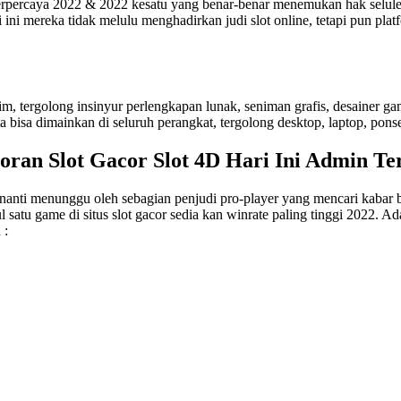
e terpercaya 2022 & 2022 kesatu yang benar-benar menemukan hak selul
Hari ini mereka tidak melulu menghadirkan judi slot online, tetapi pun 
 tim, tergolong insinyur perlengkapan lunak, seniman grafis, desainer
isa dimainkan di seluruh perangkat, tergolong desktop, laptop, ponsel
coran Slot Gacor Slot 4D Hari Ini Admin Te
nanti menunggu oleh sebagian penjudi pro-player yang mencari kabar b
 satu game di situs slot gacor sedia kan winrate paling tinggi 2022. A
 :