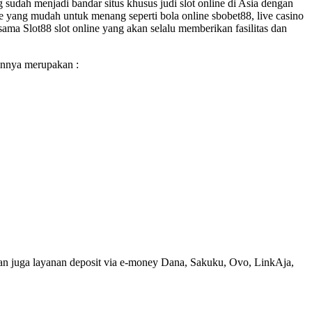
ng sudah menjadi bandar situs khusus judi slot online di Asia dengan
yang mudah untuk menang seperti bola online sbobet88, live casino
sama Slot88 slot online yang akan selalu memberikan fasilitas dan
ainnya merupakan :
el dan juga layanan deposit via e-money Dana, Sakuku, Ovo, LinkAja,