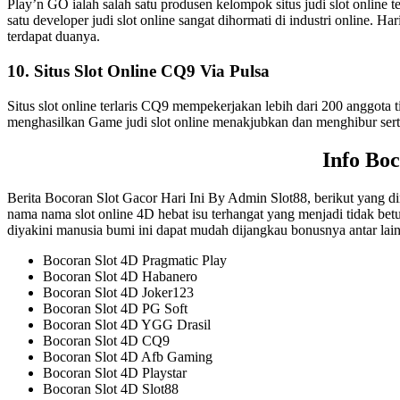
Play’n GO ialah salah satu produsen kelompok situs judi slot onlin
satu developer judi slot online sangat dihormati di industri online. 
terdapat duanya.
10. Situs Slot Online CQ9 Via Pulsa
Situs slot online terlaris CQ9 mempekerjakan lebih dari 200 anggota
menghasilkan Game judi slot online menakjubkan dan menghibur serta b
Info Bo
Berita Bocoran Slot Gacor Hari Ini By Admin Slot88, berikut yang di
nama nama slot online 4D hebat isu terhangat yang menjadi tidak betul
diyakini manusia bumi ini dapat mudah dijangkau bonusnya antar lain
Bocoran Slot 4D Pragmatic Play
Bocoran Slot 4D Habanero
Bocoran Slot 4D Joker123
Bocoran Slot 4D PG Soft
Bocoran Slot 4D YGG Drasil
Bocoran Slot 4D CQ9
Bocoran Slot 4D Afb Gaming
Bocoran Slot 4D Playstar
Bocoran Slot 4D Slot88