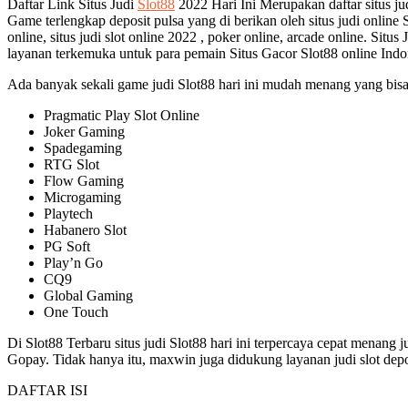
Daftar Link Situs Judi
Slot88
2022 Hari Ini Merupakan daftar situs jud
Game terlengkap deposit pulsa yang di berikan oleh situs judi online 
online, situs judi slot online 2022 , poker online, arcade online. Si
layanan terkemuka untuk para pemain Situs Gacor Slot88 online Indo
Ada banyak sekali game judi Slot88 hari ini mudah menang yang bisa k
Pragmatic Play Slot Online
Joker Gaming
Spadegaming
RTG Slot
Flow Gaming
Microgaming
Playtech
Habanero Slot
PG Soft
Play’n Go
CQ9
Global Gaming
One Touch
Di Slot88 Terbaru situs judi Slot88 hari ini terpercaya cepat menang
Gopay. Tidak hanya itu, maxwin juga didukung layanan judi slot depos
DAFTAR ISI