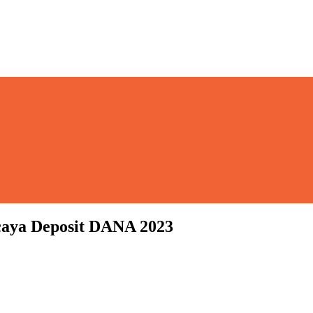
caya Deposit DANA 2023