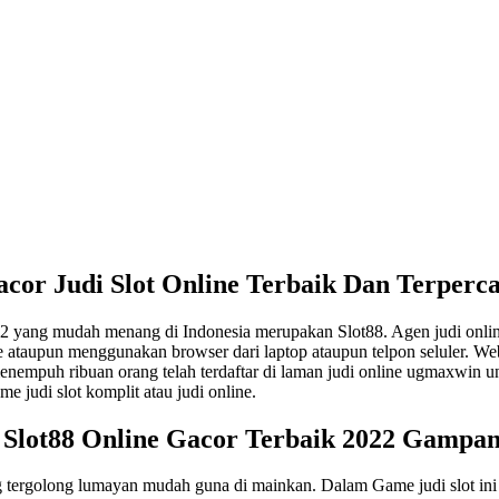
acor Judi Slot Online Terbaik Dan Terperc
a 2022 yang mudah menang di Indonesia merupakan Slot88. Agen judi onl
ne ataupun menggunakan browser dari laptop ataupun telpon seluler. We
a menempuh ribuan orang telah terdaftar di laman judi online ugmaxwi
e judi slot komplit atau judi online.
i Slot88 Online Gacor Terbaik 2022 Gamp
yang tergolong lumayan mudah guna di mainkan. Dalam Game judi slot