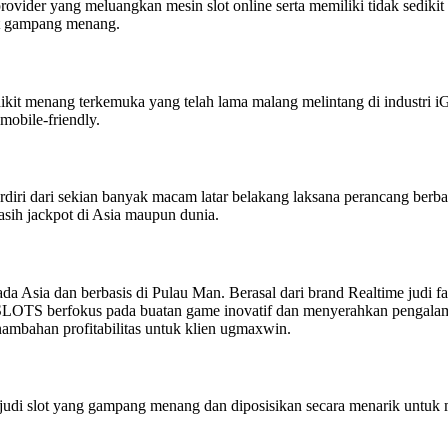
 provider yang meluangkan mesin slot online serta memiliki tidak sedik
lot gampang menang.
edikit menang terkemuka yang telah lama malang melintang di industri 
mobile-friendly.
erdiri dari sekian banyak macam latar belakang laksana perancang ber
sih jackpot di Asia maupun dunia.
Asia dan berbasis di Pulau Man. Berasal dari brand Realtime judi fa
LOTS berfokus pada buatan game inovatif dan menyerahkan pengalama
mbahan profitabilitas untuk klien ugmaxwin.
udi slot yang gampang menang dan diposisikan secara menarik untuk m