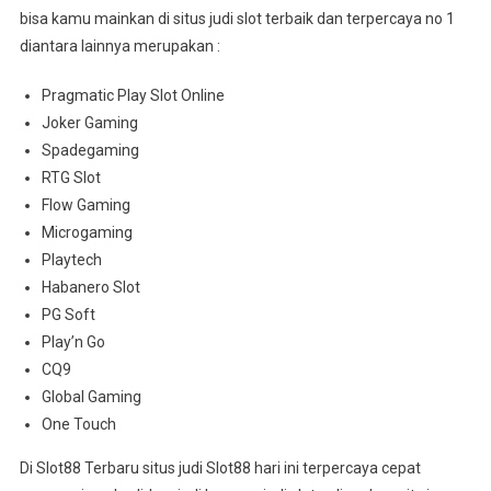
bisa kamu mainkan di situs judi slot terbaik dan terpercaya no 1
diantara lainnya merupakan :
Pragmatic Play Slot Online
Joker Gaming
Spadegaming
RTG Slot
Flow Gaming
Microgaming
Playtech
Habanero Slot
PG Soft
Play’n Go
CQ9
Global Gaming
One Touch
Di Slot88 Terbaru situs judi Slot88 hari ini terpercaya cepat