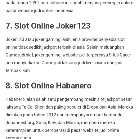
pada tahun 1999, perusahaan ini sudah menjadi pemimpin dalam
pasar website judi online indonesia.
7. Slot Online Joker123
Joker123 atau joker gaming ialah jenis provider penyedia slot
online tidak sedikit jackpot terbaik di asia. Selain meluangkan
Game judi slot, joker gaming, website judi terpercaya Situs Gacor
pun menyediakan Game judi laksana judi live casino dan judi
tembak ikan.
8. Slot Online Habanero
Habanero ialah salah satu pengembang mesin slot jackpot besar
laksana Fa Cai Shen dan paling populer di Eropa dan Asia. Mereka
didirikan pada tahun 2012 dan mempunyai empat kantor di
Johannesburg, Sofia, Kiev, dan Manila, memberi mereka
keterampilan untuk beroperasi di pasar website judi online
semua dunia.