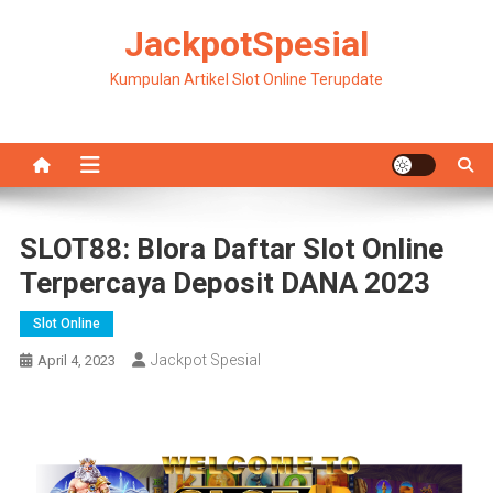
Skip
JackpotSpesial
to
content
Kumpulan Artikel Slot Online Terupdate
SLOT88: Blora Daftar Slot Online
Terpercaya Deposit DANA 2023
Slot Online
Jackpot Spesial
April 4, 2023