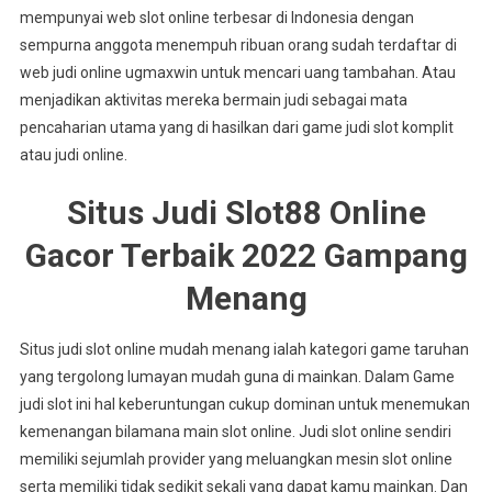
mempunyai web slot online terbesar di Indonesia dengan
sempurna anggota menempuh ribuan orang sudah terdaftar di
web judi online ugmaxwin untuk mencari uang tambahan. Atau
menjadikan aktivitas mereka bermain judi sebagai mata
pencaharian utama yang di hasilkan dari game judi slot komplit
atau judi online.
Situs Judi Slot88 Online
Gacor Terbaik 2022 Gampang
Menang
Situs judi slot online mudah menang ialah kategori game taruhan
yang tergolong lumayan mudah guna di mainkan. Dalam Game
judi slot ini hal keberuntungan cukup dominan untuk menemukan
kemenangan bilamana main slot online. Judi slot online sendiri
memiliki sejumlah provider yang meluangkan mesin slot online
serta memiliki tidak sedikit sekali yang dapat kamu mainkan. Dan