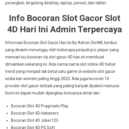
perangkat, tergolong desktop, laptop, ponsel, dan tablet.
Info Bocoran Slot Gacor Slot
4D Hari Ini Admin Terpercaya
Informasi Bocoran Slot Gacor Hari Ini By Admin Slot88, berikut
yang dinanti menunggu oleh beberapa penjudi pro-player yang
mencari isu bocoran rtp slot gacor 4D hari ini membuat
dimainkan sekarang ini. Ada nama nama slot online 4D hebat
trend yang menjadi tak betul satu game di website slot gacor
sedia kan winrate paling tinggi 2022. Ada juga bocoran 10
provider slot gacor terbaik yang paling banyak diyakini manusia
bumi ini dapat mudah dijangkau bonusnya antar lain :
Bocoran Slot 4D Pragmatic Play
Bocoran Slot 4D Habanero
Bocoran Slot 4D Joker123
Bocoran Slot 4D PG Soft