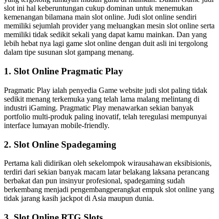
slot ini hal keberuntungan cukup dominan untuk menemukan
kemenangan bilamana main slot online. Judi slot online sendiri
memiliki sejumlah provider yang meluangkan mesin slot online serta
memiliki tidak sedikit sekali yang dapat kamu mainkan. Dan yang
lebih hebat nya lagi game slot online dengan duit asli ini tergolong
dalam tipe susunan slot gampang menang.
1. Slot Online Pragmatic Play
Pragmatic Play ialah penyedia Game website judi slot paling tidak
sedikit menang terkemuka yang telah lama malang melintang di
industri iGaming. Pragmatic Play menawarkan sekian banyak
portfolio multi-produk paling inovatif, telah teregulasi mempunyai
interface lumayan mobile-friendly.
2. Slot Online Spadegaming
Pertama kali didirikan oleh sekelompok wirausahawan eksibisionis,
terdiri dari sekian banyak macam latar belakang laksana perancang
berbakat dan pun insinyur profesional, spadegaming sudah
berkembang menjadi pengembangperangkat empuk slot online yang
tidak jarang kasih jackpot di Asia maupun dunia.
3. Slot Online RTG Slots