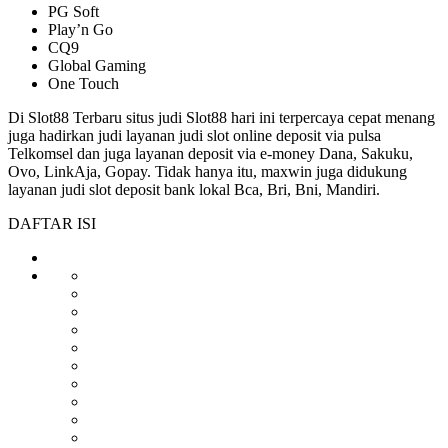
PG Soft
Play’n Go
CQ9
Global Gaming
One Touch
Di Slot88 Terbaru situs judi Slot88 hari ini terpercaya cepat menang
juga hadirkan judi layanan judi slot online deposit via pulsa
Telkomsel dan juga layanan deposit via e-money Dana, Sakuku,
Ovo, LinkAja, Gopay. Tidak hanya itu, maxwin juga didukung
layanan judi slot deposit bank lokal Bca, Bri, Bni, Mandiri.
DAFTAR ISI