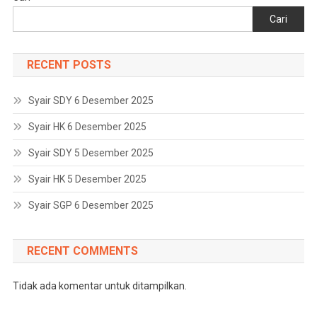
Cari
RECENT POSTS
Syair SDY 6 Desember 2025
Syair HK 6 Desember 2025
Syair SDY 5 Desember 2025
Syair HK 5 Desember 2025
Syair SGP 6 Desember 2025
RECENT COMMENTS
Tidak ada komentar untuk ditampilkan.