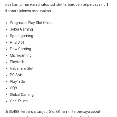
bisa kamu mainkan di situs judi slot terbaik dan terpercaya no 1
diantara lainnya merupakan :
Pragmatic Play Slot Online
Joker Gaming
Spadegaming
RTG Slot
Flow Gaming
Microgaming
Playtech
Habanero Slot
PG Soft
Play’n Go
CQ9
Global Gaming
One Touch
Di Slot88 Terbaru situs judi Slot88 hari ini terpercaya cepat