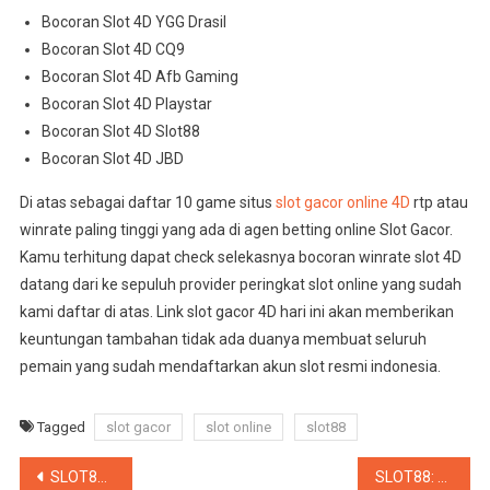
Bocoran Slot 4D YGG Drasil
Bocoran Slot 4D CQ9
Bocoran Slot 4D Afb Gaming
Bocoran Slot 4D Playstar
Bocoran Slot 4D Slot88
Bocoran Slot 4D JBD
Di atas sebagai daftar 10 game situs
slot gacor online 4D
rtp atau
winrate paling tinggi yang ada di agen betting online Slot Gacor.
Kamu terhitung dapat check selekasnya bocoran winrate slot 4D
datang dari ke sepuluh provider peringkat slot online yang sudah
kami daftar di atas. Link slot gacor 4D hari ini akan memberikan
keuntungan tambahan tidak ada duanya membuat seluruh
pemain yang sudah mendaftarkan akun slot resmi indonesia.
Tagged
slot gacor
slot online
slot88
Navigasi
SLOT88: Purworejo Daftar Slot Online Terpercaya Deposit DANA 2023
SLOT88: Tarogong Kidul Agen Slot Online Terpercaya Deposit DANA 2023