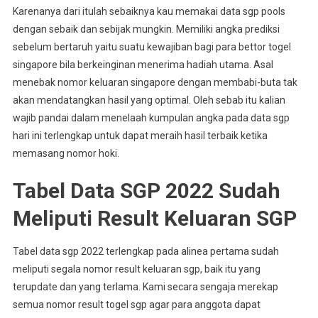
Karenanya dari itulah sebaiknya kau memakai data sgp pools
dengan sebaik dan sebijak mungkin. Memiliki angka prediksi
sebelum bertaruh yaitu suatu kewajiban bagi para bettor togel
singapore bila berkeinginan menerima hadiah utama. Asal
menebak nomor keluaran singapore dengan membabi-buta tak
akan mendatangkan hasil yang optimal. Oleh sebab itu kalian
wajib pandai dalam menelaah kumpulan angka pada data sgp
hari ini terlengkap untuk dapat meraih hasil terbaik ketika
memasang nomor hoki.
Tabel Data SGP 2022 Sudah
Meliputi Result Keluaran SGP
Tabel data sgp 2022 terlengkap pada alinea pertama sudah
meliputi segala nomor result keluaran sgp, baik itu yang
terupdate dan yang terlama. Kami secara sengaja merekap
semua nomor result togel sgp agar para anggota dapat